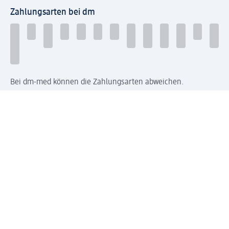
Zahlungsarten bei dm
Bei dm-med können die Zahlungsarten abweichen.
Mit dm verbinden
Jetzt die dm-App herunterladen
Impressum dm
Datenschutz dm