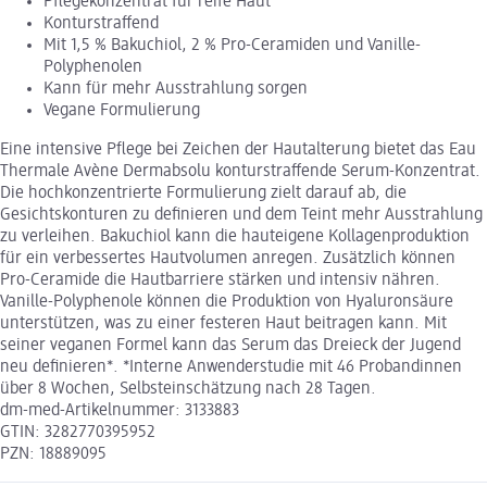
Pflegekonzentrat für reife Haut
Konturstraffend
Mit 1,5 % Bakuchiol, 2 % Pro-Ceramiden und Vanille-
Polyphenolen
Kann für mehr Ausstrahlung sorgen
Vegane Formulierung
Eine intensive Pflege bei Zeichen der Hautalterung bietet das Eau
Thermale Avène Dermabsolu konturstraffende Serum-Konzentrat.
Die hochkonzentrierte Formulierung zielt darauf ab, die
Gesichtskonturen zu definieren und dem Teint mehr Ausstrahlung
zu verleihen. Bakuchiol kann die hauteigene Kollagenproduktion
für ein verbessertes Hautvolumen anregen. Zusätzlich können
Pro-Ceramide die Hautbarriere stärken und intensiv nähren.
Vanille-Polyphenole können die Produktion von Hyaluronsäure
unterstützen, was zu einer festeren Haut beitragen kann. Mit
seiner veganen Formel kann das Serum das Dreieck der Jugend
neu definieren*. *Interne Anwenderstudie mit 46 Probandinnen
über 8 Wochen, Selbsteinschätzung nach 28 Tagen.
dm-med-Artikelnummer: 3133883
GTIN: 3282770395952
PZN: 18889095