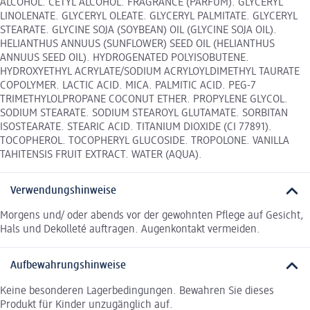
ALCOHOL. CETYL ALCOHOL. FRAGRANCE (PARFUM). GLYCERYL
LINOLENATE. GLYCERYL OLEATE. GLYCERYL PALMITATE. GLYCERYL
STEARATE. GLYCINE SOJA (SOYBEAN) OIL (GLYCINE SOJA OIL).
HELIANTHUS ANNUUS (SUNFLOWER) SEED OIL (HELIANTHUS
ANNUUS SEED OIL). HYDROGENATED POLYISOBUTENE.
HYDROXYETHYL ACRYLATE/SODIUM ACRYLOYLDIMETHYL TAURATE
COPOLYMER. LACTIC ACID. MICA. PALMITIC ACID. PEG-7
TRIMETHYLOLPROPANE COCONUT ETHER. PROPYLENE GLYCOL.
SODIUM STEARATE. SODIUM STEAROYL GLUTAMATE. SORBITAN
ISOSTEARATE. STEARIC ACID. TITANIUM DIOXIDE (CI 77891).
TOCOPHEROL. TOCOPHERYL GLUCOSIDE. TROPOLONE. VANILLA
TAHITENSIS FRUIT EXTRACT. WATER (AQUA).
Verwendungshinweise
Morgens und/ oder abends vor der gewohnten Pflege auf Gesicht,
Hals und Dekolleté auftragen. Augenkontakt vermeiden.
Aufbewahrungshinweise
Keine besonderen Lagerbedingungen. Bewahren Sie dieses
Produkt für Kinder unzugänglich auf.