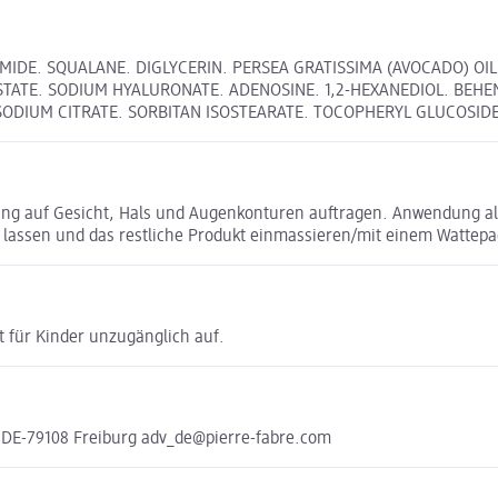
MIDE. SQUALANE. DIGLYCERIN. PERSEA GRATISSIMA (AVOCADO) OI
TATE. SODIUM HYALURONATE. ADENOSINE. 1,2-HEXANEDIOL. BEHEN
 SODIUM CITRATE. SORBITAN ISOSTEARATE. TOCOPHERYL GLUCOSID
ung auf Gesicht, Hals und Augenkonturen auftragen. Anwendung a
ken lassen und das restliche Produkt einmassieren/mit einem Watt
 für Kinder unzugänglich auf.
 DE-79108 Freiburg adv_de@pierre-fabre.com