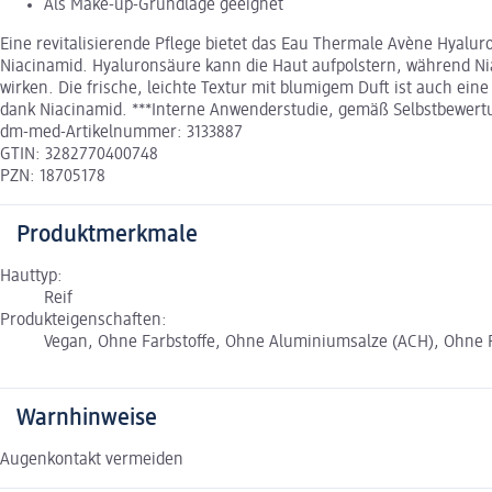
Als Make-up-Grundlage geeignet
Eine revitalisierende Pflege bietet das Eau Thermale Avène Hyalur
Niacinamid. Hyaluronsäure kann die Haut aufpolstern, während Ni
wirken. Die frische, leichte Textur mit blumigem Duft ist auch ein
dank Niacinamid. ***Interne Anwenderstudie, gemäß Selbstbewert
dm-med-Artikelnummer: 3133887
GTIN: 3282770400748
PZN: 18705178
Produktmerkmale
Hauttyp:
Reif
Produkteigenschaften:
Vegan, Ohne Farbstoffe, Ohne Aluminiumsalze (ACH), Ohne Fl
Warnhinweise
Augenkontakt vermeiden