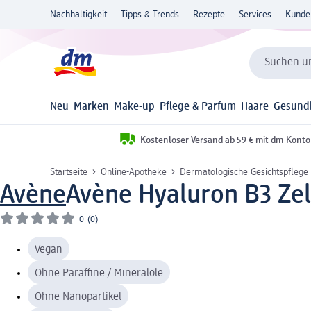
Nachhaltigkeit
Tipps & Trends
Rezepte
Services
Kunde
Suchen un
Neu
Marken
Make-up
Pflege & Parfum
Haare
Gesund
Kostenloser Versand ab 59 € mit dm-Konto
Startseite
Online-Apotheke
Dermatologische Gesichtspflege
Avène
Avène Hyaluron B3 Ze
0
(0)
Vegan
Ohne Paraffine / Mineralöle
Ohne Nanopartikel