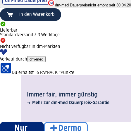
dm-med Dauerpreis
nicht erhöht seit 30.04.2
In den Warenkorb
Lieferbar
Standardversand 2-3 Werktage
Nicht verfügbar in dm-Märkten
Verkauf durch
dm-med
Du erhältst
16 PAYBACK
°Punkte
Immer fair,­ immer günstig
Mehr zur dm-med Dauerpreis-Garantie