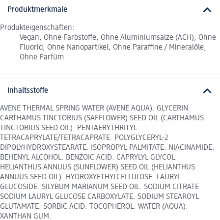
Produktmerkmale
Produkteigenschaften:
Vegan, Ohne Farbstoffe, Ohne Aluminiumsalze (ACH), Ohne
Fluorid, Ohne Nanopartikel, Ohne Paraffine / Mineralöle,
Ohne Parfüm
Inhaltsstoffe
AVENE THERMAL SPRING WATER (AVENE AQUA). GLYCERIN.
CARTHAMUS TINCTORIUS (SAFFLOWER) SEED OIL (CARTHAMUS
TINCTORIUS SEED OIL). PENTAERYTHRITYL
TETRACAPRYLATE/TETRACAPRATE. POLYGLYCERYL-2
DIPOLYHYDROXYSTEARATE. ISOPROPYL PALMITATE. NIACINAMIDE.
BEHENYL ALCOHOL. BENZOIC ACID. CAPRYLYL GLYCOL.
HELIANTHUS ANNUUS (SUNFLOWER) SEED OIL (HELIANTHUS
ANNUUS SEED OIL). HYDROXYETHYLCELLULOSE. LAURYL
GLUCOSIDE. SILYBUM MARIANUM SEED OIL. SODIUM CITRATE.
SODIUM LAURYL GLUCOSE CARBOXYLATE. SODIUM STEAROYL
GLUTAMATE. SORBIC ACID. TOCOPHEROL. WATER (AQUA).
XANTHAN GUM.