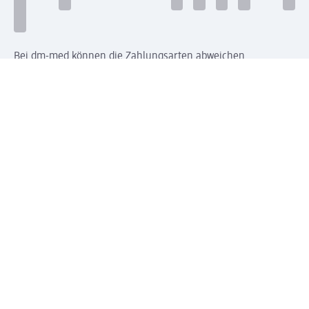
Bei dm-med können die Zahlungsarten abweichen.
Mit dm verbinden
Jetzt die dm-App herunterladen
Impressum dm
Datenschutz dm
Einwilligungsverwaltung
Nutzungsbedingungen
AGB dm
Vertrag widerrufen und Widerrufsbelehrung dm