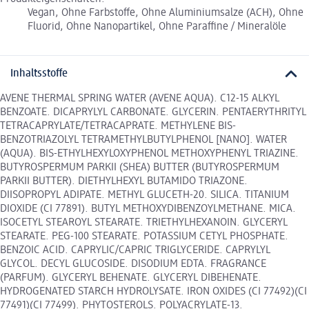
Vegan, Ohne Farbstoffe, Ohne Aluminiumsalze (ACH), Ohne
Fluorid, Ohne Nanopartikel, Ohne Paraffine / Mineralöle
Inhaltsstoffe
AVENE THERMAL SPRING WATER (AVENE AQUA). C12-15 ALKYL
BENZOATE. DICAPRYLYL CARBONATE. GLYCERIN. PENTAERYTHRITYL
TETRACAPRYLATE/TETRACAPRATE. METHYLENE BIS-
BENZOTRIAZOLYL TETRAMETHYLBUTYLPHENOL [NANO]. WATER
(AQUA). BIS-ETHYLHEXYLOXYPHENOL METHOXYPHENYL TRIAZINE.
BUTYROSPERMUM PARKII (SHEA) BUTTER (BUTYROSPERMUM
PARKII BUTTER). DIETHYLHEXYL BUTAMIDO TRIAZONE.
DIISOPROPYL ADIPATE. METHYL GLUCETH-20. SILICA. TITANIUM
DIOXIDE (CI 77891). BUTYL METHOXYDIBENZOYLMETHANE. MICA.
ISOCETYL STEAROYL STEARATE. TRIETHYLHEXANOIN. GLYCERYL
STEARATE. PEG-100 STEARATE. POTASSIUM CETYL PHOSPHATE.
BENZOIC ACID. CAPRYLIC/CAPRIC TRIGLYCERIDE. CAPRYLYL
GLYCOL. DECYL GLUCOSIDE. DISODIUM EDTA. FRAGRANCE
(PARFUM). GLYCERYL BEHENATE. GLYCERYL DIBEHENATE.
HYDROGENATED STARCH HYDROLYSATE. IRON OXIDES (CI 77492)(CI
77491)(CI 77499). PHYTOSTEROLS. POLYACRYLATE-13.