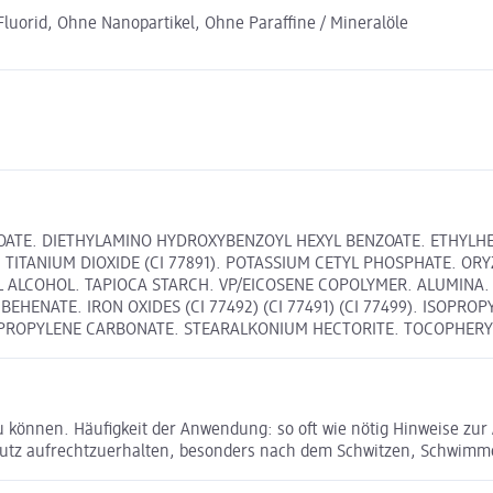
uorid, Ohne Nanopartikel, Ohne Paraffine / Mineralöle
OATE. DIETHYLAMINO HYDROXYBENZOYL HEXYL BENZOATE. ETHYLHEX
ITANIUM DIOXIDE (CI 77891). POTASSIUM CETYL PHOSPHATE. ORYZ
 ALCOHOL. TAPIOCA STARCH. VP/EICOSENE COPOLYMER. ALUMINA. 
HENATE. IRON OXIDES (CI 77492) (CI 77491) (CI 77499). ISOPROP
. PROPYLENE CARBONATE. STEARALKONIUM HECTORITE. TOCOPHERY
u können. Häufigkeit der Anwendung: so oft wie nötig Hinweise zur
utz aufrechtzuerhalten, besonders nach dem Schwitzen, Schwimm