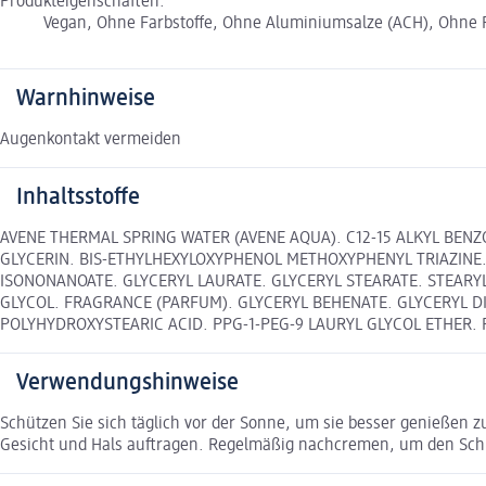
Produkteigenschaften:
Vegan, Ohne Farbstoffe, Ohne Aluminiumsalze (ACH), Ohne Fl
Warnhinweise
Augenkontakt vermeiden
Inhaltsstoffe
AVENE THERMAL SPRING WATER (AVENE AQUA). C12-15 ALKYL BENZ
GLYCERIN. BIS-ETHYLHEXYLOXYPHENOL METHOXYPHENYL TRIAZINE. T
ISONONANOATE. GLYCERYL LAURATE. GLYCERYL STEARATE. STEARYL
GLYCOL. FRAGRANCE (PARFUM). GLYCERYL BEHENATE. GLYCERYL DIBE
POLYHYDROXYSTEARIC ACID. PPG-1-PEG-9 LAURYL GLYCOL ETHER
Verwendungshinweise
Schützen Sie sich täglich vor der Sonne, um sie besser genießen z
Gesicht und Hals auftragen. Regelmäßig nachcremen, um den Sch