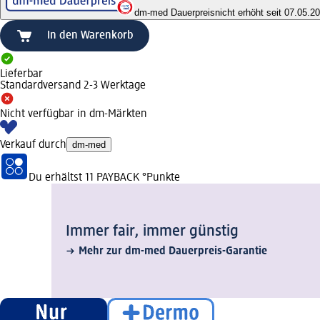
dm-med Dauerpreis
nicht erhöht seit 07.05.2
In den Warenkorb
Lieferbar
Standardversand 2-3 Werktage
Nicht verfügbar in dm-Märkten
Verkauf durch
dm-med
Du erhältst
11 PAYBACK
°Punkte
Immer fair,­ immer günstig
Mehr zur dm-med Dauerpreis-Garantie