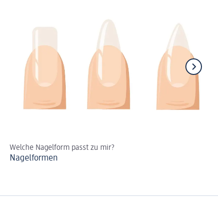
Welche Nagelform passt zu mir?
In
Nagelformen
St