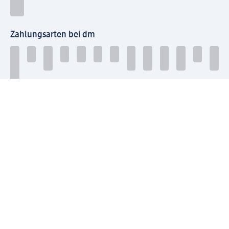
Zahlungsarten bei dm
Bei dm-med können die Zahlungsarten abweichen.
Mit dm verbinden
Jetzt die dm-App herunterladen