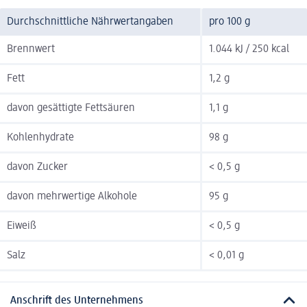
Durchschnittliche Nährwertangaben
pro 100 g
Brennwert
1.044 kJ / 250 kcal
Fett
1,2 g
davon gesättigte Fettsäuren
1,1 g
Kohlenhydrate
98 g
davon Zucker
< 0,5 g
davon mehrwertige Alkohole
95 g
Eiweiß
< 0,5 g
Salz
< 0,01 g
Anschrift des Unternehmens