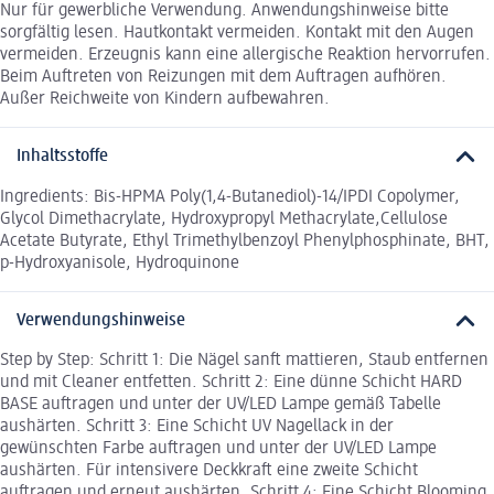
Nur für gewerbliche Verwendung. Anwendungshinweise bitte
sorgfältig lesen. Hautkontakt vermeiden. Kontakt mit den Augen
vermeiden. Erzeugnis kann eine allergische Reaktion hervorrufen.
Beim Auftreten von Reizungen mit dem Auftragen aufhören.
Außer Reichweite von Kindern aufbewahren.
Inhaltsstoffe
Ingredients: Bis-HPMA Poly(1,4-Butanediol)-14/IPDI Copolymer,
Glycol Dimethacrylate, Hydroxypropyl Methacrylate,Cellulose
Acetate Butyrate, Ethyl Trimethylbenzoyl Phenylphosphinate, BHT,
p-Hydroxyanisole, Hydroquinone
Verwendungshinweise
Step by Step: Schritt 1: Die Nägel sanft mattieren, Staub entfernen
und mit Cleaner entfetten. Schritt 2: Eine dünne Schicht HARD
BASE auftragen und unter der UV/LED Lampe gemäß Tabelle
aushärten. Schritt 3: Eine Schicht UV Nagellack in der
gewünschten Farbe auftragen und unter der UV/LED Lampe
aushärten. Für intensivere Deckkraft eine zweite Schicht
auftragen und erneut aushärten. Schritt 4: Eine Schicht Blooming