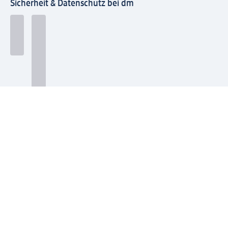
Sicherheit & Datenschutz bei dm
Zahlungsarten bei dm
Bei dm-med können die Zahlungsarten abweichen.
Mit dm verbinden