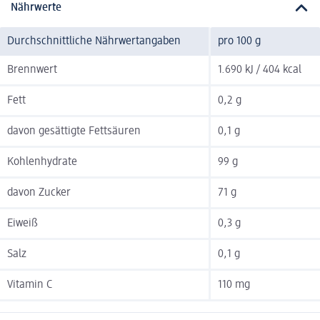
Nährwerte
Durchschnittliche Nährwertangaben
pro 100 g
Brennwert
1.690 kJ / 404 kcal
Fett
0,2 g
davon gesättigte Fettsäuren
0,1 g
Kohlenhydrate
99 g
davon Zucker
71 g
Eiweiß
0,3 g
Salz
0,1 g
Vitamin C
110 mg