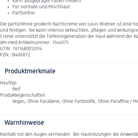
Kann ausgeprägte Falten mildern
Für normale und Mischhaut
Parfümfrei
Die parfümfreie proderm Nachtcreme von Louis Widmer ist eine hoc
und festigen. Sie kann intensiv befeuchten, pflegen und wirkungs
Creme unterstützt die Tiefenregeneration der Haut während der N
dm-med-Artikelnummer: 3144075
GTIN: 7611480012914
PZN: 18406872
Produktmerkmale
Hauttyp:
Reif
Produkteigenschaften:
Vegan, Ohne Parabene, Ohne Farbstoffe, Ohne Paraffine / M
Warnhinweise
Kontakt mit den Augen vermeiden. Bei Hautreizungen die Anwend