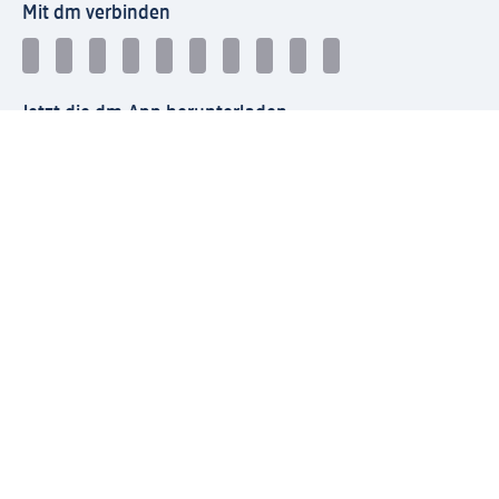
Mit dm verbinden
Jetzt die dm-App herunterladen
Impressum dm
Datenschutz dm
Einwilligungsverwaltung
Nutzungsbedingungen
AGB dm
Vertrag widerrufen und Widerrufsbelehrung dm
Streitschlichtung
Entsorgung und Rücknahme von Elektro-Altgeräten und
Batterien
Information zur Barrierefreiheit
Meldesystem