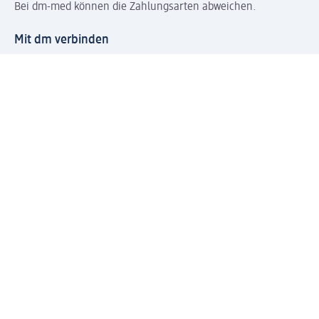
Bei dm-med können die Zahlungsarten abweichen.
Mit dm verbinden
Jetzt die dm-App herunterladen
Impressum dm
Datenschutz dm
Einwilligungsverwaltung
Nutzungsbedingungen
AGB dm
Vertrag widerrufen und Widerrufsbelehrung dm
Streitschlichtung
Entsorgung und Rücknahme von Elektro-Altgeräten und
Batterien