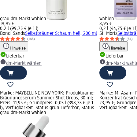
grau dm-Markt wählen
wählen
19,95 €
8,95 €
0,2 l (99,75 € je 1 l)
0,2 l (44,75 € je 1 l
Bondi Sands
Selbstbräuner Schaum hell, 200 ml
St. Moriz
Selbstbr
(148)
(84)
Hinweise
Hinweise
Lieferbar
Lieferbar
dm-Markt wählen
dm-Markt wähl
Marke: MAYBELLINE NEW YORK; Produktname:
Marke: M. Asam; 
Bräunungsserum Summer Shot Drops, 30 ml;
Konzentrat Gesicht
Preis: 11,95 €; Grundpreis: 0,03 l (398,33 € je 1
23,95 €; Grundpreis
l); Verfügbarkeit: Status grün Lieferbar, Status
Verfügbarkeit: Sta
grau dm-Markt wählen