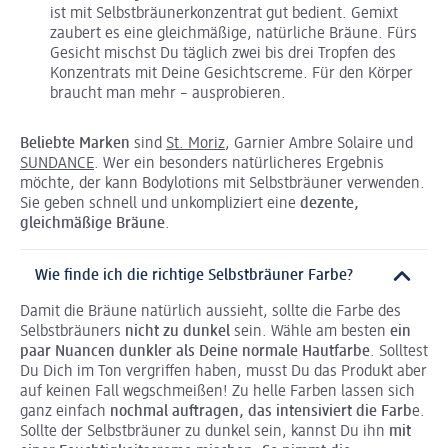
ist mit Selbstbräunerkonzentrat gut bedient. Gemixt
zaubert es eine gleichmäßige, natürliche Bräune. Fürs
Gesicht mischst Du täglich zwei bis drei Tropfen des
Konzentrats mit Deine Gesichtscreme. Für den Körper
braucht man mehr – ausprobieren.
Beliebte Marken
sind
St. Moriz
, Garnier Ambre Solaire und
SUNDANCE
. Wer ein besonders natürlicheres Ergebnis
möchte, der kann Bodylotions mit Selbstbräuner verwenden.
Sie geben schnell und unkompliziert eine
dezente,
gleichmäßige Bräune
.
Wie finde ich die richtige Selbstbräuner Farbe?
Damit die Bräune natürlich aussieht, sollte die Farbe des
Selbstbräuners
nicht zu dunkel
sein. Wähle am besten
ein
paar Nuancen dunkler als Deine normale Hautfarbe
. Solltest
Du Dich im Ton vergriffen haben, musst Du das Produkt aber
auf keinen Fall wegschmeißen! Zu helle Farben lassen sich
ganz einfach
nochmal auftragen, das intensiviert die Farb
e.
Sollte der Selbstbräuner zu dunkel sein, kannst Du ihn
mit