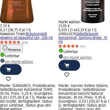
Markt wählen
7,75 €
21,95 €
0,2 l (38,75 € je 1 l)
0,015 l (1.463,33 € je 1 l)
Hawaiian Tropic
Bräunungsöl
JUNGLÜCK
Selbstbräuner
glowing oil beautiful tan, 200 ml
Konzentrat, tanning drops, 15
ml
(212)
(17)
Hinweise
Lieferbar
Lieferbar
dm-Markt wählen
dm-Markt wählen
Marke: SUNDANCE; Produktname:
Marke: Garnier Ambre Solaire;
Selbstbräuner Konzentrat TEINT,
Produktname: Selbstbräuner
30 ml; Preis: 5,25 €; Grundpreis:
Konzentrat Gesicht Natural
0,03 l (175,00 € je 1 l); Marke von
Bronzer, 30 ml; Preis: 9,95 €;
dm Grafik; Verfügbarkeit: Status
Grundpreis: 0,03 l (331,67 € je 1
grün Lieferbar, Status grau dm-
l); Verfügbarkeit: Status grün
Markt wählen
Lieferbar, Status grau dm-