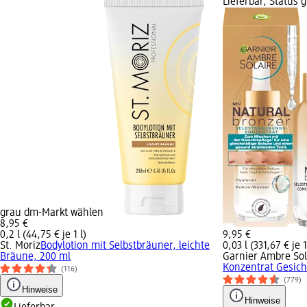
Lieferbar, Status
grau dm-Markt wählen
8,95 €
0,2 l (44,75 € je 1 l)
9,95 €
St. Moriz
Bodylotion mit Selbstbräuner, leichte
0,03 l (331,67 € je 1
Bräune, 200 ml
Garnier Ambre Sol
Konzentrat Gesich
(116)
(779)
Hinweise
Hinweise