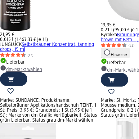
19,95 €
0,21 l (95,00 € je 1 
21,95 €
Byrokko
Bräunungs
0,015 l (1.463,33 € je 1 l)
brown mit Beta...,
JUNGLÜCK
Selbstbräuner Konzentrat, tanning
(52)
drops, 15 ml
Hinweise
(17)
Lieferbar
Lieferbar
dm-Markt wählen
dm-Markt wähl
Marke: SUNDANCE; Produktname:
Marke: St. Moriz;
Selbstbräuner Applikationshandschuh TEINT, 1
Mousse medium, 20
St; Preis: 3,95 €; Grundpreis: 1 St (3,95 € je 1
Grundpreis: 0,2 l (
St); Marke von dm Grafik; Verfügbarkeit: Status
Status grün Liefe
grün Lieferbar, Status grau dm-Markt wählen