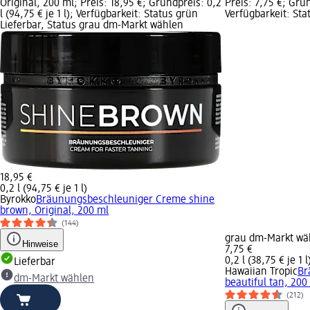
Original, 200 ml; Preis: 18,95 €; Grundpreis: 0,2
Preis: 7,75 €; Grund
l (94,75 € je 1 l); Verfügbarkeit: Status grün
Verfügbarkeit: Sta
Lieferbar, Status grau dm-Markt wählen
18,95 €
0,2 l (94,75 € je 1 l)
Byrokko
Bräunungsbeschleuniger Creme shine
brown, Original, 200 ml
(144)
grau dm-Markt wä
Hinweise
7,75 €
0,2 l (38,75 € je 1 l
Lieferbar
Hawaiian Tropic
Br
dm-Markt wählen
beautiful tan, 200
(212)