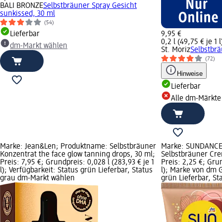
BALI BRONZE
Selbstbräuner Spray Gesicht
sunkissed, 30 ml
(54)
Lieferbar
9,95 €
0,2 l (49,75 € je 1 l
dm-Markt wählen
St. Moriz
Selbstbr
(72)
Hinweise
Lieferbar
Alle dm-Märkte
Marke: Jean&Len; Produktname: Selbstbräuner
Marke: SUNDANCE
Konzentrat the face glow tanning drops, 30 ml;
Selbstbräuner Cre
Preis: 7,95 €; Grundpreis: 0,028 l (283,93 € je 1
Preis: 2,25 €; Grun
l); Verfügbarkeit: Status grün Lieferbar, Status
l); Marke von dm G
grau dm-Markt wählen
grün Lieferbar, S