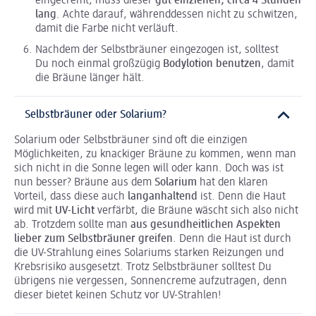
eingecremt, muss dieser
gut einziehen, circa 4 Stunden
lang
. Achte darauf, währenddessen nicht zu schwitzen,
damit die Farbe nicht verläuft.
Nachdem der Selbstbräuner eingezogen ist, solltest
Du noch einmal großzügig
Bodylotion benutzen
, damit
die Bräune länger hält.
Selbstbräuner oder Solarium?
Solarium oder Selbstbräuner sind oft die einzigen
Möglichkeiten, zu knackiger Bräune zu kommen, wenn man
sich nicht in die Sonne legen will oder kann. Doch was ist
nun besser? Bräune aus dem
Solarium
hat den klaren
Vorteil, dass diese auch
langanhaltend
ist. Denn die Haut
wird mit
UV-Licht
verfärbt, die Bräune wäscht sich also nicht
ab. Trotzdem sollte man
aus gesundheitlichen Aspekten
lieber zum Selbstbräuner greifen
. Denn die Haut ist durch
die UV-Strahlung eines Solariums starken Reizungen und
Krebsrisiko ausgesetzt. Trotz Selbstbräuner solltest Du
übrigens nie vergessen, Sonnencreme aufzutragen, denn
dieser bietet keinen Schutz vor UV-Strahlen!