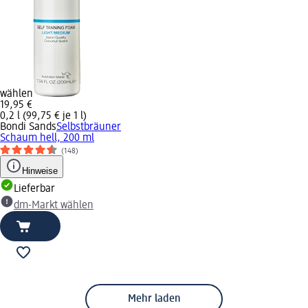
wählen
19,95 €
0,2 l (99,75 € je 1 l)
Bondi Sands
Selbstbräuner
Schaum hell, 200 ml
(148)
Hinweise
Lieferbar
dm-Markt wählen
Mehr laden