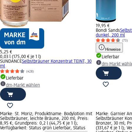
19,95 €
Bondi Sands
Selbs
dunkel, 200 ml
(73)
Hinweise
5,25 €
0,03 l (175,00 € je 1 l)
Lieferbar
SUNDANCE
Selbstbräuner Konzentrat TEINT, 30
dm-Markt wähl
ml
(428)
Lieferbar
dm-Markt wählen
Marke: St. Moriz; Produktname: Bodylotion mit
Marke: Garnier Am
Selbstbräuner, leichte Bräune, 200 ml; Preis:
Selbstbräuner Kon
8,95 €; Grundpreis: 0,2 l (44,75 € je 1 l);
Bronzer, 30 ml; Pr
Verfügbarkeit: Status grün Lieferbar, Status
(331,67 € je 1 l); 