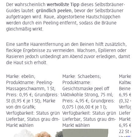
Der wahrscheinlich
wertvollste Tipp
dieses Selbstbräuner-
Guides lautet:
gründlich peelen
, bevor der Selbstbräuner
aufgetragen wird. Raue, abgestorbene Hautschüppchen
werden durch ein Peeling entfernt, sodass die Bräune
gleichmäßig wirkt.
Eine sanfte Haarentfernung an den Beinen hilft zusätzlich,
fleckige Ergebnisse zu vermeiden. Wachsen, Epilieren oder
Rasieren jedoch unbedingt am Abend zuvor erledigen, damit
die Haut sich erholt.
Marke: ebelin;
Marke: Schaebens;
Marke: V
Produktname: Peeling-
Produktname:
Kaltwach
Massageschwamm, 1 St;
Gesichtsmaske peel off
Beine sen
Preis: 0,95 €; Grundpreis: 1
Aktivkohle Strong, 75 ml;
6,95 €; 
St (0,95 € je 1 St); Marke
Preis: 4,95 €; Grundpreis:
(0,32 € je
von dm Grafik;
0,075 l (66,00 € je 1 l);
Verfügba
Verfügbarkeit: Status grün
Verfügbarkeit: Status grün
Lieferba
Lieferbar, Status grau dm-
Lieferbar, Status grau dm-
Markt w
Markt wählen
Markt wählen
6,95 €
22 St (0,3