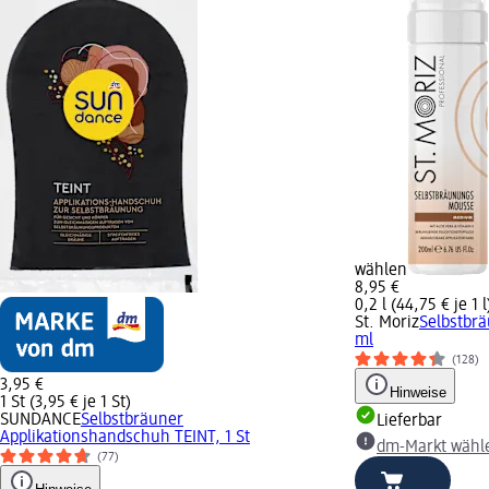
wählen
8,95 €
0,2 l (44,75 € je 1 l
St. Moriz
Selbstbr
ml
(128)
3,95 €
Hinweise
1 St (3,95 € je 1 St)
SUNDANCE
Selbstbräuner
Lieferbar
Applikationshandschuh TEINT, 1 St
dm-Markt wähl
(77)