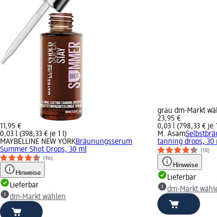
grau dm-Markt wä
23,95 €
11,95 €
0,03 l (798,33 € je 1
0,03 l (398,33 € je 1 l)
M. Asam
Selbstbrä
MAYBELLINE NEW YORK
Bräunungsserum
tanning drops, 30
Summer Shot Drops, 30 ml
(10)
(96)
Hinweise
Hinweise
Lieferbar
Lieferbar
dm-Markt wähl
dm-Markt wählen