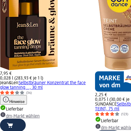
7,95 €
0,028 l (283,93 € je 1 l)
Jean&Len
Selbstbräuner Konzentrat the face
glow tanning..., 30 ml
(34)
2,25 €
0,075 l (30,00 € je 
Hinweise
SUNDANCE
Selbst
TEINT, 75 ml
Lieferbar
(123)
dm-Markt wählen
Lieferbar
dm-Markt wähl