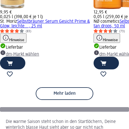
9,95 €
12,95 €
0,025 l (398,00 € je 1 l)
0,05 l (259,00 € je 
St. Moriz
Selbstbräuner Serum Gesicht Prime &
NØ cosmetics
Selb
Glow, leichte..., 25 ml
tan drops, 50 ml
(83)
(73)
Hinweise
Hinweise
Lieferbar
Lieferbar
dm-Markt wählen
dm-Markt wähl
Mehr laden
Die warme Saison steht schon in den Startlöchern, Deine
winterlich blasse Haut sieht aber so gar nicht nach