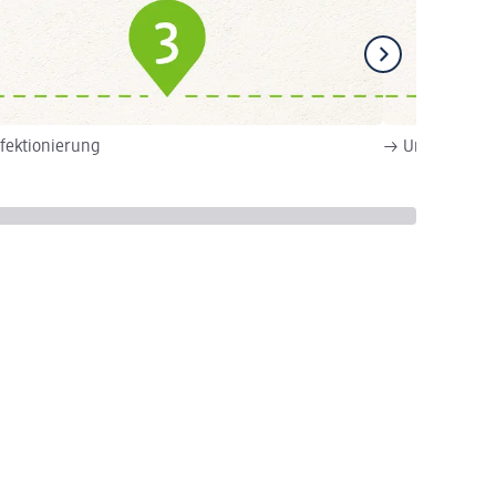
fektionierung
→ Unser Herste