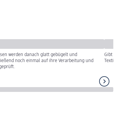
sen werden danach glatt gebügelt und
Gibt es nichts
ießend noch einmal auf ihre Verarbeitung und
Textilien verpa
eprüft.