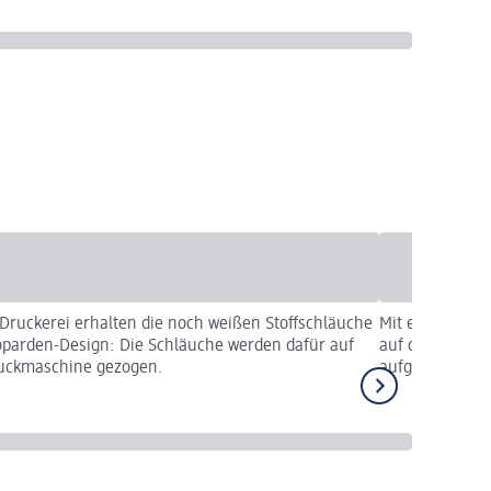
 Druckerei erhalten die noch weißen Stoffschläuche
Mit einem soge
oparden-Design: Die Schläuche werden dafür auf
auf die einzel
ruckmaschine gezogen.
aufgebracht.