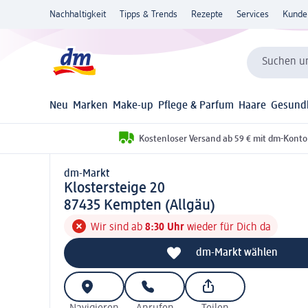
Nachhaltigkeit
Tipps & Trends
Rezepte
Services
Kunde
Suchen un
Neu
Marken
Make-up
Pflege & Parfum
Haare
Gesund
Kostenloser Versand ab 59 € mit dm-Konto
dm-Markt
d m-Markt
Klostersteige 20
8 7 4 3 5
87435
Kempten (Allgäu)
Wir sind ab
8:30 Uhr
wieder für Dich da
dm-Markt wählen