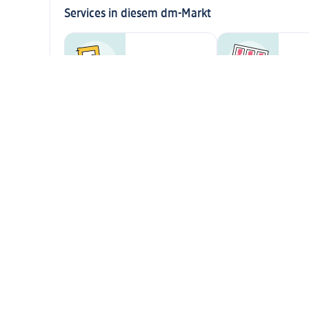
Services in diesem dm-Markt
Foto-Service in
Passbild-Service
Selbstbedienung
Copyservice
Unsere Zusatzsortimente
Stillregal
Strumpfwaren