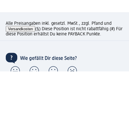
Alle Preisangaben inkl. gesetzl. MwSt., zzgl. Pfand und
Versandkosten
(§) Diese Position ist nicht rabattfähig.
(#) Für
diese Position erhältst Du keine PAYBACK Punkte.
Wie gefällt Dir diese Seite?
Unternehmen
Jobs
Services
Kundenservice
Geschäftskunden
dm & Partner