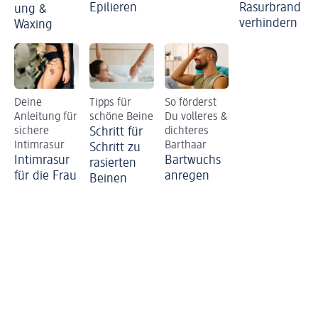
Epilieren
Rasurbrand
ung &
verhindern
Waxing
Deine
Tipps für
So förderst
Anleitung für
schöne Beine
Du volleres &
sichere
Schritt für
dichteres
Intimrasur
Barthaar
Schritt zu
Intimrasur
Bartwuchs
rasierten
für die Frau
anregen
Beinen