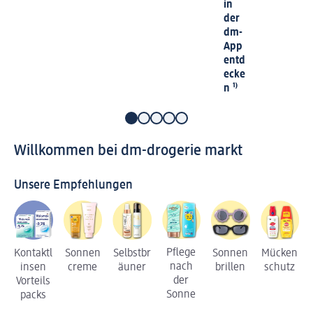
in
der
dm-
App
entd
ecke
n
¹⁾
Willkommen bei dm-drogerie markt
Unsere Empfehlungen
Pflege
Kontaktl
Sonnen
Selbstbr
Sonnen
Mücken
nach
insen
creme
äuner
brillen
schutz
der
Vorteils
Sonne
packs