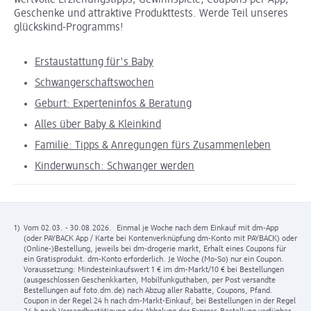
wertvolle Erziehungstipps, Gewinnspiele, Coupons per App,
Geschenke und attraktive Produkttests. Werde Teil unseres
glückskind-Programms!
Erstaustattung für's Baby
Schwangerschaftswochen
Geburt: Experteninfos & Beratung
Alles über Baby & Kleinkind
Familie: Tipps & Anregungen fürs Zusammenleben
Kinderwunsch: Schwanger werden
1)
Vom 02.03. - 30.08.2026. Einmal je Woche nach dem Einkauf mit dm-App
(oder PAYBACK App / Karte bei Kontenverknüpfung dm-Konto mit PAYBACK) oder
(Online-)Bestellung, jeweils bei dm-drogerie markt, Erhalt eines Coupons für
ein Gratisprodukt. dm-Konto erforderlich. Je Woche (Mo-So) nur ein Coupon.
Voraussetzung: Mindesteinkaufswert 1 € im dm-Markt/10 € bei Bestellungen
(ausgeschlossen Geschenkkarten, Mobilfunkguthaben, per Post versandte
Bestellungen auf foto.dm.de) nach Abzug aller Rabatte, Coupons, Pfand.
Coupon in der Regel 24 h nach dm-Markt-Einkauf, bei Bestellungen in der Regel