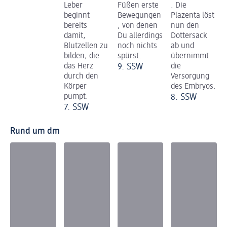
Leber
Füßen erste
. Die
beginnt
Bewegungen
Plazenta löst
bereits
, von denen
nun den
damit,
Du allerdings
Dottersack
Blutzellen zu
noch nichts
ab und
bilden, die
spürst.
übernimmt
das Herz
9. SSW
die
durch den
Versorgung
Körper
des Embryos.
pumpt.
8. SSW
7. SSW
Rund um dm