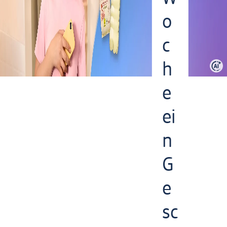
o
c
h
e
ei
n
G
e
sc