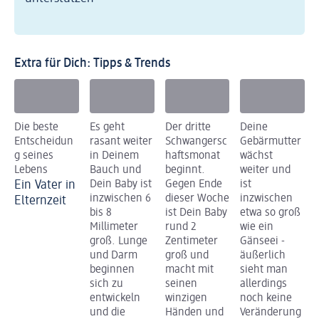
Extra für Dich: Tipps & Trends
Die beste
Es geht
Der dritte
Deine
Entscheidun
rasant weiter
Schwangersc
Gebärmutter
g seines
in Deinem
haftsmonat
wächst
Lebens
Bauch und
beginnt.
weiter und
Ein Vater in
Dein Baby ist
Gegen Ende
ist
inzwischen 6
dieser Woche
inzwischen
Elternzeit
bis 8
ist Dein Baby
etwa so groß
Millimeter
rund 2
wie ein
groß. Lunge
Zentimeter
Gänseei -
und Darm
groß und
äußerlich
beginnen
macht mit
sieht man
sich zu
seinen
allerdings
entwickeln
winzigen
noch keine
und die
Händen und
Veränderung