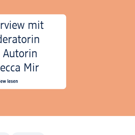
erview mit
eratorin
 Autorin
ecca Mir
iew lesen