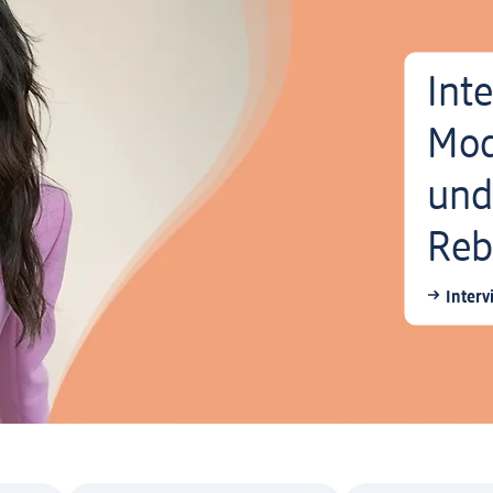
Int
Mod
und
Reb
Interv