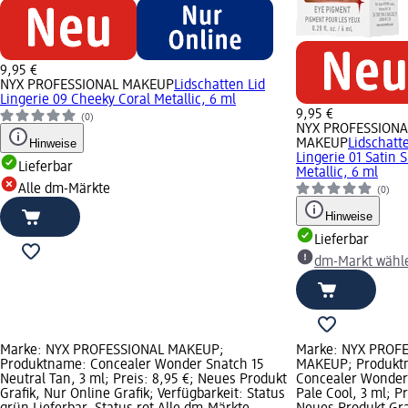
9,95 €
NYX PROFESSIONAL MAKEUP
Lidschatten Lid
Lingerie 09 Cheeky Coral Metallic, 6 ml
9,95 €
(0)
NYX PROFESSIONA
Hinweise
MAKEUP
Lidschatt
Lingerie 01 Satin S
Lieferbar
Metallic, 6 ml
Alle dm-Märkte
(0)
Hinweise
Lieferbar
dm-Markt wähl
Marke: NYX PROFESSIONAL MAKEUP;
Marke: NYX PROF
Produktname: Concealer Wonder Snatch 15
MAKEUP; Produkt
Neutral Tan, 3 ml; Preis: 8,95 €; Neues Produkt
Concealer Wonder
Grafik, Nur Online Grafik; Verfügbarkeit: Status
Pale Cool, 3 ml; Pr