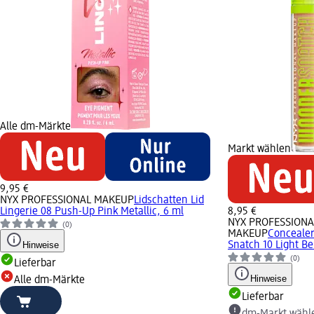
Alle dm-Märkte
Markt wählen
9,95 €
NYX PROFESSIONAL MAKEUP
Lidschatten Lid
Lingerie 08 Push-Up Pink Metallic, 6 ml
8,95 €
NYX PROFESSIONA
(0)
MAKEUP
Conceale
Hinweise
Snatch 10 Light Be
(0)
Lieferbar
Hinweise
Alle dm-Märkte
Lieferbar