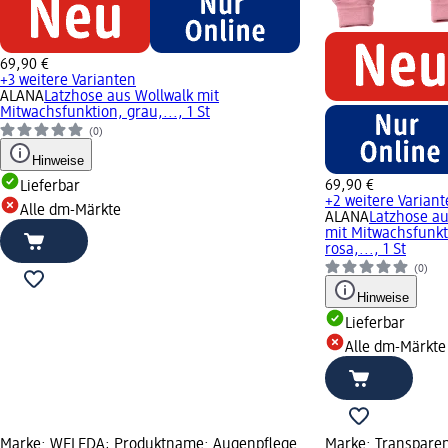
69,90 €
+3 weitere Varianten
ALANA
Latzhose aus Wollwalk mit
Mitwachsfunktion, grau,..., 1 St
(0)
Hinweise
69,90 €
Lieferbar
+2 weitere Varian
Alle dm-Märkte
ALANA
Latzhose au
mit Mitwachsfunkt
rosa,..., 1 St
(0)
Hinweise
Lieferbar
Alle dm-Märkte
Marke: WELEDA; Produktname: Augenpflege
Marke: Transparen