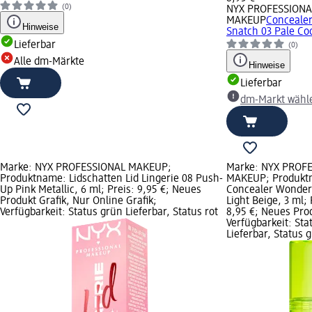
(0)
NYX PROFESSIONA
MAKEUP
Conceale
Hinweise
Snatch 03 Pale Coo
Lieferbar
(0)
Alle dm-Märkte
Hinweise
Lieferbar
dm-Markt wähl
Marke: NYX PROFESSIONAL MAKEUP;
Marke: NYX PROF
Produktname: Lidschatten Lid Lingerie 08 Push-
MAKEUP; Produkt
Up Pink Metallic, 6 ml; Preis: 9,95 €; Neues
Concealer Wonder
Produkt Grafik, Nur Online Grafik;
Light Beige, 3 ml; 
Verfügbarkeit: Status grün Lieferbar, Status rot
8,95 €; Neues Prod
Verfügbarkeit: Sta
Lieferbar, Status 