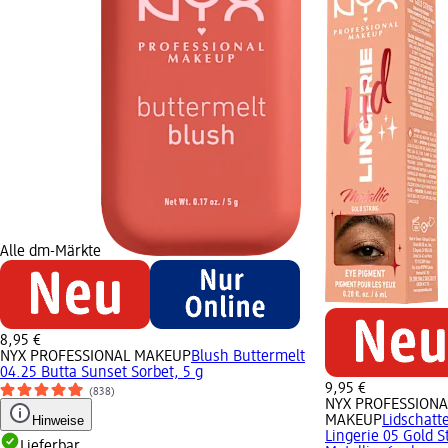
Alle dm-Märkte
8,95 €
NYX PROFESSIONAL MAKEUP
Blush Buttermelt
04.25 Butta Sunset Sorbet, 5 g
9,95 €
(838)
NYX PROFESSIONA
Hinweise
MAKEUP
Lidschatt
Lingerie 05 Gold S
Lieferbar