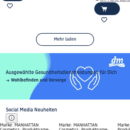
dm-Markt wähl
Mehr laden
Ausgewählte Gesundheitsdienstleistungen für Dich
Wohlbefinden und Vorsorge
Social Media Neuheiten
Marke: MANHATTAN
Marke: MANHATTAN
Marke: