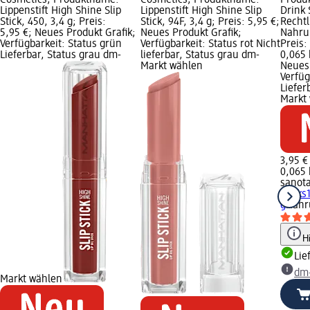
Cosmetics; Produktname:
Cosmetics; Produktname:
Produ
Lippenstift High Shine Slip
Lippenstift High Shine Slip
Drink 
Stick, 450, 3,4 g; Preis:
Stick, 94F, 3,4 g; Preis: 5,95 €;
Rechtl
5,95 €; Neues Produkt Grafik;
Neues Produkt Grafik;
Nahru
Verfügbarkeit: Status grün
Verfügbarkeit: Status rot Nicht
Preis:
Lieferbar, Status grau dm-
lieferbar, Status grau dm-
0,065 
Markt wählen
Neues 
Verfüg
Liefer
Markt
3,95 €
0,065 
sanota
Sticks
g
Nahr
H
Lie
dm
Markt wählen