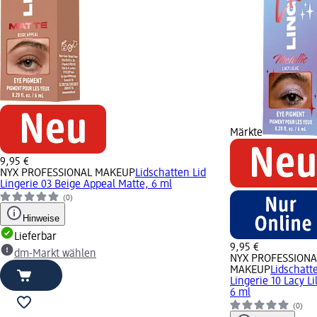
Märkte
9,95 €
NYX PROFESSIONAL MAKEUP
Lidschatten Lid
Lingerie 03 Beige Appeal Matte, 6 ml
(0)
Hinweise
Lieferbar
9,95 €
dm-Markt wählen
NYX PROFESSIONA
MAKEUP
Lidschatt
Lingerie 10 Lacy Li
6 ml
(0)