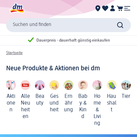
Suchen und finden
Dauerpreis - dauerhaft günstig einkaufen
Startseite
Neue Produkte & Aktionen bei dm
Akti
Alle
Ges
Ern
Bab
Ho
Hau
Tier
Bea
one
Neu
und
ähr
y &
me
shal
uty
n
heit
heit
ung
Kin
&
t
en
d
Livi
ng