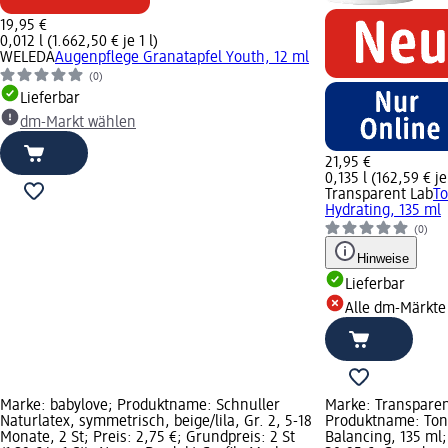
19,95 €
0,012 l (1.662,50 € je 1 l)
WELEDA
Augenpflege Granatapfel Youth, 12 ml
(0)
Lieferbar
dm-Markt wählen
21,95 €
0,135 l (162,59 € je 
Transparent Lab
To
Hydrating, 135 ml
(0)
Hinweise
Lieferbar
Alle dm-Märkte
Marke: babylove; Produktname: Schnuller
Marke: Transparen
Naturlatex, symmetrisch, beige/lila, Gr. 2, 5-18
Produktname: Ton
Monate, 2 St; Preis: 2,75 €; Grundpreis: 2 St
Balancing, 135 ml;