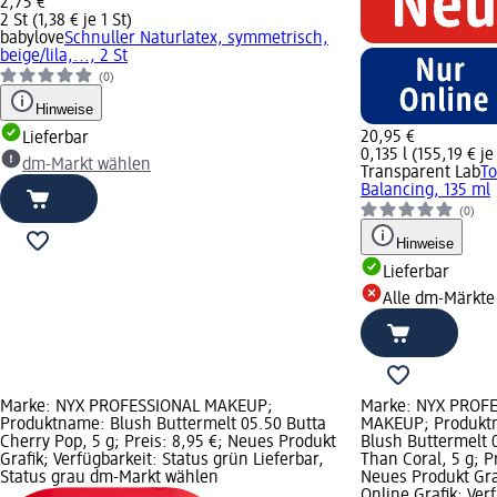
2,75 €
2 St (1,38 € je 1 St)
babylove
Schnuller Naturlatex, symmetrisch,
beige/lila,..., 2 St
(0)
Hinweise
20,95 €
Lieferbar
0,135 l (155,19 € je 
dm-Markt wählen
Transparent Lab
T
Balancing, 135 ml
(0)
Hinweise
Lieferbar
Alle dm-Märkte
Marke: NYX PROFESSIONAL MAKEUP;
Marke: NYX PROF
Produktname: Blush Buttermelt 05.50 Butta
MAKEUP; Produkt
Cherry Pop, 5 g; Preis: 8,95 €; Neues Produkt
Blush Buttermelt 
Grafik; Verfügbarkeit: Status grün Lieferbar,
Than Coral, 5 g; Pr
Status grau dm-Markt wählen
Neues Produkt Gra
Online Grafik; Ver