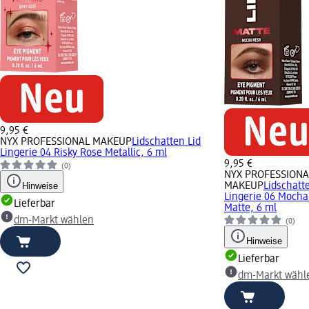
9,95 €
NYX PROFESSIONAL MAKEUP
Lidschatten Lid
Lingerie 04 Risky Rose Metallic, 6 ml
9,95 €
(0)
NYX PROFESSIONA
Hinweise
MAKEUP
Lidschatt
Lingerie 06 Moch
Lieferbar
Matte, 6 ml
dm-Markt wählen
(0)
Hinweise
Lieferbar
dm-Markt wähl