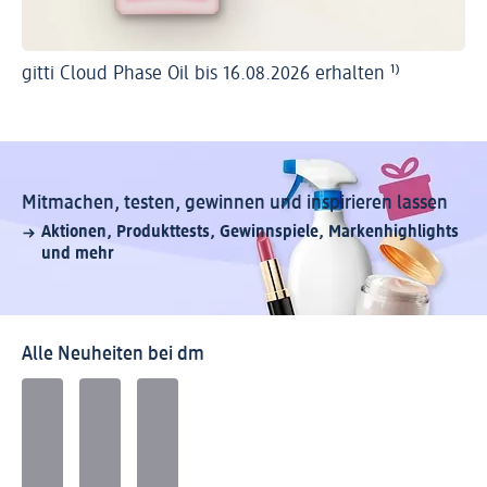
gitti Cloud Phase Oil bis 16.08.2026 erhalten
¹⁾
es
¹⁾
Mitmachen, testen, gewinnen und inspirieren lassen
Aktionen, Produkt­tests, Gewinn­spiele, Marken­highlights
und mehr
Alle Neuheiten bei dm