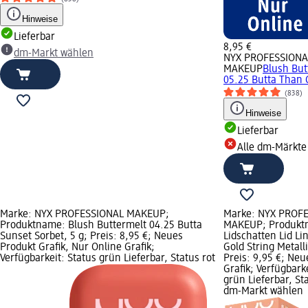
Hinweise
Lieferbar
8,95 €
dm-Markt wählen
NYX PROFESSIONA
MAKEUP
Blush But
05.25 Butta Than C
(838)
Hinweise
Lieferbar
Alle dm-Märkte
Marke: NYX PROFESSIONAL MAKEUP;
Marke: NYX PROF
Produktname: Blush Buttermelt 04.25 Butta
MAKEUP; Produkt
Sunset Sorbet, 5 g; Preis: 8,95 €; Neues
Lidschatten Lid Li
Produkt Grafik, Nur Online Grafik;
Gold String Metalli
Verfügbarkeit: Status grün Lieferbar, Status rot
Preis: 9,95 €; Neu
Grafik; Verfügbark
grün Lieferbar, St
dm-Markt wählen