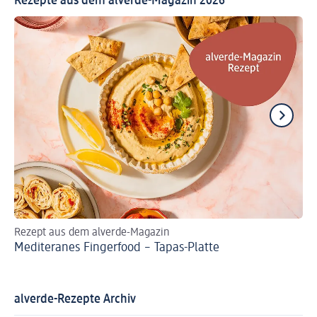
Rezepte aus dem alverde-Magazin 2026
Rezept aus dem alverde-Magazin
Re
Mediteranes Fingerfood – Tapas-Platte
Fr
alverde-Rezepte Archiv