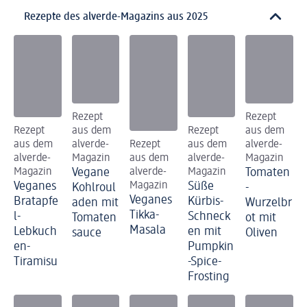
Rezepte des alverde-Magazins aus 2025
Rezept
Rezept
Rezept
aus dem
Rezept
aus dem
aus dem
alverde-
Rezept
aus dem
alverde-
alverde-
Magazin
aus dem
alverde-
Magazin
Magazin
Vegane
alverde-
Magazin
Tomaten
Veganes
Magazin
Süße
Kohlroul
-
Veganes
Bratapfe
Kürbis-
aden mit
Wurzelbr
Tikka-
l-
Schneck
Tomaten
ot mit
Masala
Lebkuch
en mit
sauce
Oliven
en-
Pumpkin
Tiramisu
-Spice-
Frosting