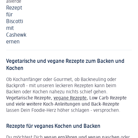
alverde
Rezept
für
Biscotti
mit
Cashewk
ernen
Vegetarische und vegane Rezepte zum Backen und
Kochen
Ob Kochanfänger oder Gourmet, ob Backneuling oder
Backprofi - mit unseren leckeren Rezepten kann beim
Backen oder Kochen nahezu nichts schief gehen.
Vegetarische Rezepte,
vegane Rezepte
, Low Carb Rezepte
und viele weitere Koch-Anleitungen und Back-Rezepte
lassen Dein Foodie-Herz höher schlagen - versprochen.
Rezepte für veganes Kochen und Backen
Du möchtest Dich
vegan ernähren
und vegan naschen
oder