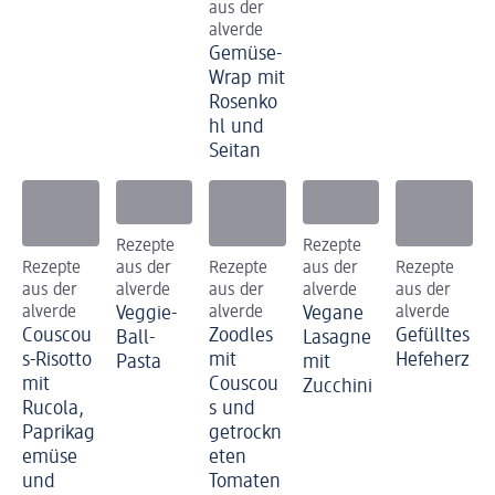
aus der
alverde
Gemüse-
Wrap mit
Rosenko
hl und
Seitan
Rezepte
Rezepte
Rezepte
aus der
Rezepte
aus der
Rezepte
aus der
alverde
aus der
alverde
aus der
alverde
Veggie-
alverde
Vegane
alverde
Couscou
Zoodles
Gefülltes
Ball-
Lasagne
s-Risotto
mit
Hefeherz
Pasta
mit
mit
Couscou
Zucchini
Rucola,
s und
Paprikag
getrockn
emüse
eten
und
Tomaten