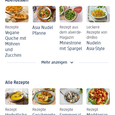
Abendessen
Rezepte
Asia Nudel
Rezept aus
Leckere
Vegane
dem alverde-
Rezepte von
Pfanne
Magazin
dmBio
Quiche mit
Minestrone
Nudeln
Möhren
mit Spargel
Asia-Style
und
Zucchini
Mehr anzeigen
Alle Rezepte
Rezept
Rezepte
Rezepte
Rezept