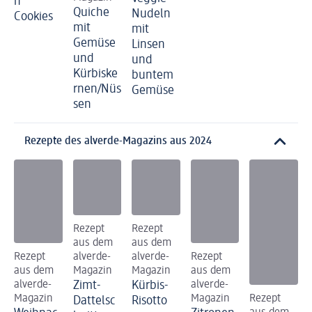
n
Quiche
Nudeln
Cookies
mit
mit
Gemüse
Linsen
und
und
Kürbiske
buntem
rnen/Nüs
Gemüse
sen
Rezepte des alverde-Magazins aus 2024
Rezept
Rezept
aus dem
aus dem
Rezept
alverde-
alverde-
Rezept
aus dem
Magazin
Magazin
aus dem
alverde-
Zimt-
Kürbis-
alverde-
Magazin
Magazin
Rezept
Dattelsc
Risotto