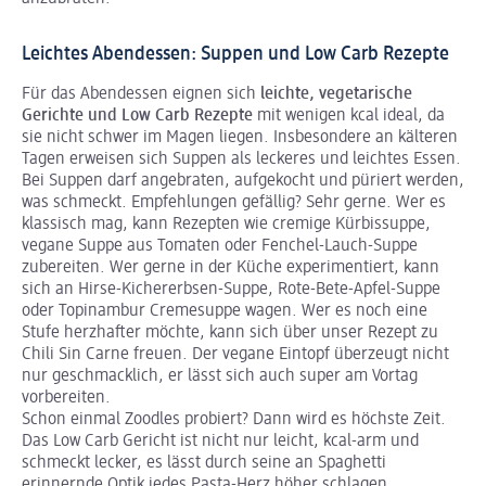
Leichtes Abendessen: Suppen und Low Carb Rezepte
Für das Abendessen eignen sich
leichte, vegetarische
Gerichte und Low Carb Rezepte
mit wenigen kcal ideal, da
sie nicht schwer im Magen liegen. Insbesondere an kälteren
Tagen erweisen sich Suppen als leckeres und leichtes Essen.
Bei Suppen darf angebraten, aufgekocht und püriert werden,
was schmeckt. Empfehlungen gefällig? Sehr gerne. Wer es
klassisch mag, kann Rezepten wie cremige Kürbissuppe,
vegane Suppe aus Tomaten oder Fenchel-Lauch-Suppe
zubereiten. Wer gerne in der Küche experimentiert, kann
sich an Hirse-Kichererbsen-Suppe, Rote-Bete-Apfel-Suppe
oder Topinambur Cremesuppe wagen. Wer es noch eine
Stufe herzhafter möchte, kann sich über unser Rezept zu
Chili Sin Carne freuen. Der vegane Eintopf überzeugt nicht
nur geschmacklich, er lässt sich auch super am Vortag
vorbereiten.
Schon einmal Zoodles probiert? Dann wird es höchste Zeit.
Das Low Carb Gericht ist nicht nur leicht, kcal-arm und
schmeckt lecker, es lässt durch seine an Spaghetti
erinnernde Optik jedes Pasta-Herz höher schlagen.