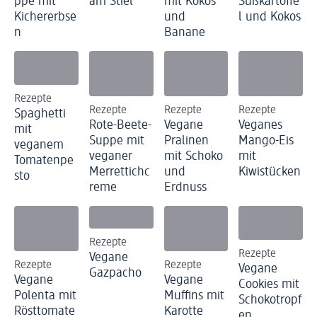
ppe mit
am Stiel
mit Kokos
Süßkartoffe
Kichererbse
und
l und Kokos
n
Banane
Rezepte
Rezepte
Rezepte
Rezepte
Spaghetti
Rote-Beete-
Vegane
Veganes
mit
Suppe mit
Pralinen
Mango-Eis
veganem
veganer
mit Schoko
mit
Tomatenpe
Merrettichc
und
Kiwistücken
sto
reme
Erdnuss
Rezepte
Rezepte
Vegane
Rezepte
Rezepte
Vegane
Gazpacho
Vegane
Vegane
Cookies mit
Polenta mit
Muffins mit
Schokotropf
Rösttomate
Karotte
en