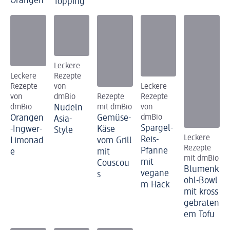
Orangen
Topping
Leckere
Leckere
Rezepte
Rezepte
von
Leckere
von
dmBio
Rezepte
Rezepte
dmBio
Nudeln
mit dmBio
von
Orangen
Gemüse-
dmBio
Asia-
Spargel-
-Ingwer-
Käse
Style
Leckere
Reis-
Limonad
vom Grill
Rezepte
Pfanne
e
mit
mit dmBio
mit
Couscou
Blumenk
vegane
s
ohl-Bowl
m Hack
mit kross
gebraten
em Tofu