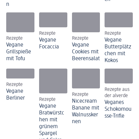
n
Rezepte
Rezepte
Rezepte
Rezepte
Vegane
Vegane
Vegane
Vegane
Focaccia
Butterplätz
Grillspieße
Cookies mit
chen mit
mit Tofu
Beerensalat
Kokos
Rezepte
Rezepte aus
Vegane
Rezepte
der alverde
Berliner
Rezepte
Nicecream
Veganes
Vegane
Banane mit
Schokomou
Bratwürstc
Walnussker
sse-Trifle
hen mit
nen
grünem
Spargel