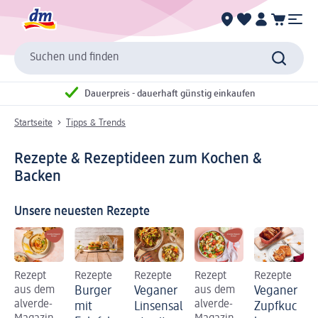
Suchen und finden
Dauerpreis - dauerhaft günstig einkaufen
Startseite
Tipps & Trends
Rezepte & Rezeptideen zum Kochen &
Backen
Unsere neuesten Rezepte
Rezept
Rezepte
Rezepte
Rezept
Rezepte
aus dem
Burger
Veganer
aus dem
Veganer
alverde-
alverde-
mit
Linsensal
Zupfkuc