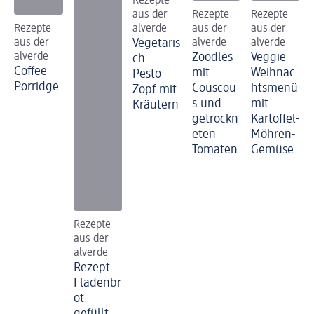
Rezepte
aus der
Rezepte
Rezepte
Rezepte
alverde
aus der
aus der
aus der
Vegetaris
alverde
alverde
alverde
Zoodles
Veggie
ch:
Coffee-
mit
Weihnac
Pesto-
Porridge
Couscou
htsmenü
Zopf mit
s und
mit
Kräutern
getrockn
Kartoffel-
eten
Möhren-
Tomaten
Gemüse
Rezepte
aus der
alverde
Rezept
Fladenbr
ot
gefüllt