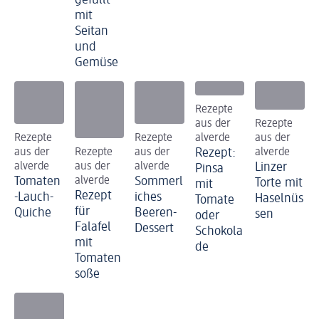
mit
Seitan
und
Gemüse
Rezepte
aus der
Rezepte
Rezepte
Rezepte
alverde
aus der
aus der
Rezepte
aus der
Rezept:
alverde
alverde
aus der
alverde
Linzer
Pinsa
Tomaten
alverde
Sommerl
Torte mit
mit
Rezept
-Lauch-
iches
Haselnüs
Tomate
für
Quiche
Beeren-
sen
oder
Falafel
Dessert
Schokola
mit
de
Tomaten
soße