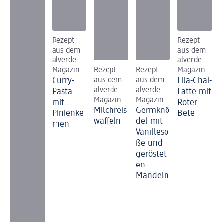
Rezept
Rezept
aus dem
aus dem
alverde-
alverde-
Magazin
Rezept
Rezept
Magazin
Curry-
aus dem
aus dem
Lila-Chai-
alverde-
alverde-
Pasta
Latte mit
Magazin
Magazin
mit
Roter
Milchreis
Germknö
Pinienke
Bete
waffeln
del mit
rnen
Vanilleso
ße und
geröstet
en
Mandeln