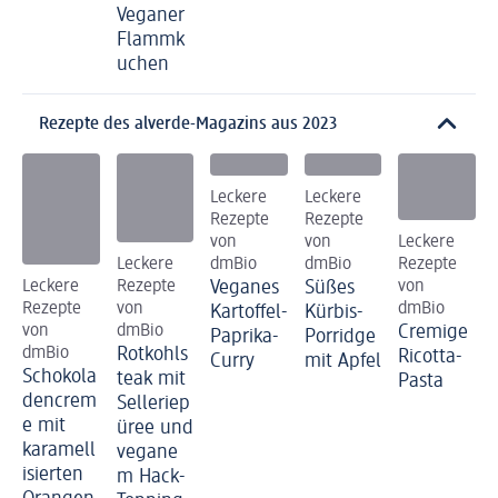
Veganer
Flammk
uchen
Rezepte des alverde-Magazins aus 2023
Leckere
Leckere
Rezepte
Rezepte
von
von
Leckere
Leckere
dmBio
dmBio
Rezepte
Leckere
Rezepte
Veganes
Süßes
von
Rezepte
von
dmBio
Kartoffel-
Kürbis-
von
dmBio
Cremige
Paprika-
Porridge
dmBio
Rotkohls
Ricotta-
Curry
mit Apfel
Schokola
teak mit
Pasta
dencrem
Selleriep
e mit
üree und
karamell
vegane
isierten
m Hack-