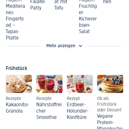
Magazin
Magazin
Falafel
at mit
hen
Meditera
Fruchtig
Patty
Tofu
nes
er
Fingerfo
Kicherer
od –
bsen-
Tapas-
Salat
Platte
Mehr anzeigen
Frühstück
Rezepte
Rezepte
Rezept
Ob als
Kakaonibs-
Nährstoffrei
Erdbeer-
Frühstück
oder Dessert
Granola
cher
Holunder-
Vegane
Smoothie
Konfitüre
Protein-