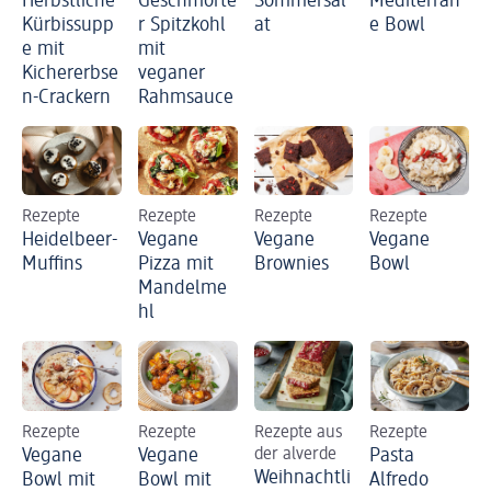
Herbstliche
Geschmorte
Sommersal
Mediterran
Kürbissupp
r Spitzkohl
at
e Bowl
e mit
mit
Kichererbse
veganer
n-Crackern
Rahmsauce
Rezepte
Rezepte
Rezepte
Rezepte
Heidelbeer-
Vegane
Vegane
Vegane
Muffins
Pizza mit
Brownies
Bowl
Mandelme
hl
Rezepte
Rezepte
Rezepte aus
Rezepte
Vegane
Vegane
der alverde
Pasta
Weihnachtli
Bowl mit
Bowl mit
Alfredo