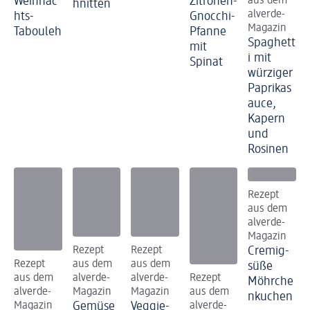
Weihnac
Zitronen-
aus dem
hnitten
alverde-
hts-
Gnocchi-
Magazin
Tabouleh
Pfanne
Spaghett
mit
i mit
Spinat
würziger
Paprikas
auce,
Kapern
und
Rosinen
Rezept
aus dem
alverde-
Magazin
Rezept
Rezept
Cremig-
Rezept
aus dem
aus dem
süße
aus dem
alverde-
alverde-
Rezept
Möhrche
alverde-
Magazin
Magazin
aus dem
nkuchen
Magazin
Gemüse
Veggie-
alverde-