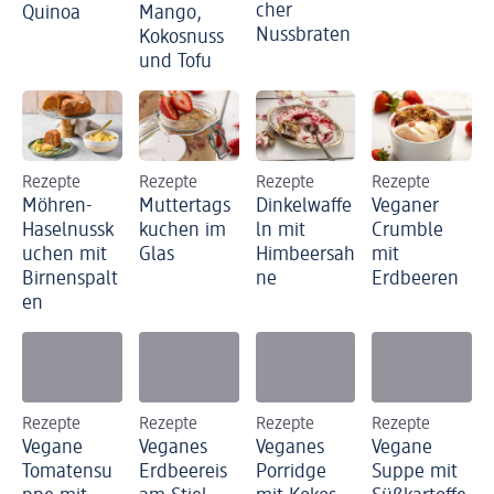
cher
Quinoa
Mango,
Nussbraten
Kokosnuss
und Tofu
Rezepte
Rezepte
Rezepte
Rezepte
Möhren-
Muttertags
Dinkelwaffe
Veganer
Haselnussk
kuchen im
ln mit
Crumble
uchen mit
Glas
Himbeersah
mit
Birnenspalt
ne
Erdbeeren
en
Rezepte
Rezepte
Rezepte
Rezepte
Vegane
Veganes
Veganes
Vegane
Tomatensu
Erdbeereis
Porridge
Suppe mit