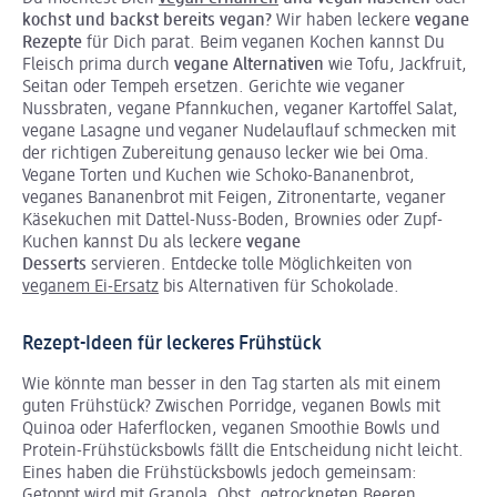
kochst und backst bereits vegan?
Wir haben leckere
vegane
Rezepte
für Dich parat. Beim veganen Kochen kannst Du
Fleisch prima durch
vegane Alternativen
wie Tofu, Jackfruit,
Seitan oder Tempeh ersetzen. Gerichte wie
veganer
Nussbraten, vegane Pfannkuchen, veganer Kartoffel Salat,
vegane Lasagne und veganer Nudelauflauf schmecken mit
der richtigen Zubereitung genauso lecker wie bei Oma.
Vegane Torten und Kuchen wie Schoko-Bananenbrot,
veganes Bananenbrot mit Feigen, Zitronentarte, veganer
Käsekuchen mit Dattel-Nuss-Boden, Brownies oder Zupf-
Kuchen kannst Du als leckere
vegane
Desserts
servieren. Entdecke tolle Möglichkeiten von
veganem Ei-Ersatz
bis Alternativen für Schokolade.
Rezept-Ideen für leckeres Frühstück
Wie könnte man besser in den Tag starten als mit einem
guten Frühstück? Zwischen Porridge, veganen Bowls mit
Quinoa oder Haferflocken, veganen Smoothie Bowls und
Protein-Frühstücksbowls fällt die Entscheidung nicht leicht.
Eines haben die Frühstücksbowls jedoch gemeinsam:
Getoppt wird mit Granola, Obst, getrockneten Beeren,