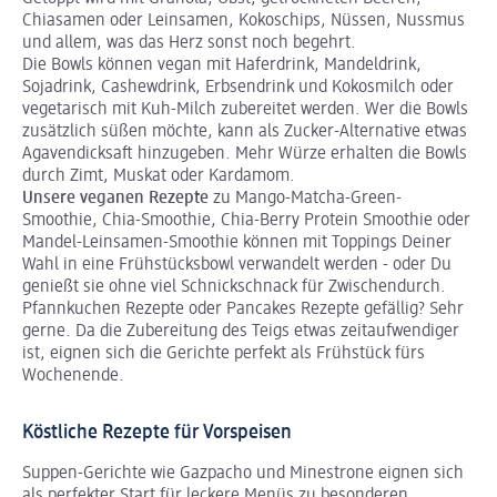
Chiasamen oder Leinsamen, Kokoschips, Nüssen, Nussmus
und allem, was das Herz sonst noch begehrt.
Die Bowls können vegan mit Haferdrink, Mandeldrink,
Sojadrink, Cashewdrink, Erbsendrink und Kokosmilch oder
vegetarisch mit Kuh-Milch zubereitet werden. Wer die Bowls
zusätzlich süßen möchte, kann als Zucker-Alternative etwas
Agavendicksaft hinzugeben. Mehr Würze erhalten die Bowls
durch Zimt, Muskat oder Kardamom.
Unsere veganen Rezepte
zu Mango-Matcha-Green-
Smoothie, Chia-Smoothie, Chia-Berry Protein Smoothie oder
Mandel-Leinsamen-Smoothie können mit Toppings Deiner
Wahl in eine Frühstücksbowl verwandelt werden - oder Du
genießt sie ohne viel Schnickschnack für Zwischendurch.
Pfannkuchen Rezepte oder Pancakes Rezepte gefällig? Sehr
gerne. Da die Zubereitung des Teigs etwas zeitaufwendiger
ist, eignen sich die Gerichte perfekt als Frühstück fürs
Wochenende.
Köstliche Rezepte für Vorspeisen
Suppen-Gerichte wie Gazpacho und Minestrone eignen sich
als perfekter Start für leckere Menüs zu besonderen