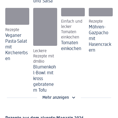
und Salsa
Einfach und
Rezepte
lecker
Möhren-
Rezepte
Tomaten
Gazpacho
Veganer
einkochen
mit
Pasta-Salat
Tomaten
Hasencrack
mit
einkochen
ern
Leckere
Kirchererbs
Rezepte mit
en
dmBio
Blumenkoh
l-Bowl mit
kross
gebratene
m Tofu
Mehr anzeigen