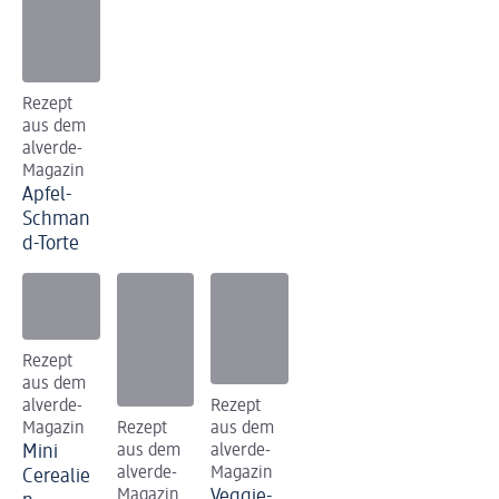
Rezept
aus dem
alverde-
Magazin
Apfel-
Schman
d-Torte
Rezept
aus dem
alverde-
Rezept
Magazin
Rezept
aus dem
Mini
aus dem
alverde-
alverde-
Magazin
Cerealie
Magazin
Veggie-