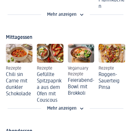
Pfannkuche
n
Mehr anzeigen
Mittagessen
Rezepte
Rezepte
Veganuary
Rezepte
Chili sin
Gefüllte
Rezepte
Roggen-
Feierabend-
Carne mit
Spitzpaprik
Sauerteig
Bowl mit
dunkler
a aus dem
Pinsa
Brokkoli
Schokolade
Ofen mit
Couscous
Mehr anzeigen