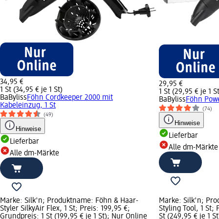
34,95 €
29,95 €
1 St (34,95 € je 1 St)
1 St (29,95 € je 1 S
BaByliss
Föhn Cordkeeper 2000 mit
BaByliss
Föhn Powe
Kabeleinzug, 1 St
(74)
(49)
Hinweise
Hinweise
Lieferbar
Lieferbar
Alle dm-Märkte
Alle dm-Märkte
Marke: Silk'n; Produktname: Föhn & Haar-
Marke: Silk'n; Pro
Styler SilkyAir Flex, 1 St; Preis: 199,95 €;
Styling Tool, 1 St;
Grundpreis: 1 St (199,95 € je 1 St); Nur Online
St (249,95 € je 1 S