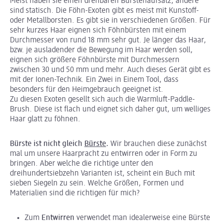
Meist haben sie einen drehbaren Bürstenaufsatz, andere
sind statisch. Die Föhn-Exoten gibt es meist mit Kunstoff-
oder Metallborsten. Es gibt sie in verschiedenen Größen. Für
sehr kurzes Haar eignen sich Föhnbürsten mit einem
Durchmesser von rund 18 mm sehr gut. Je länger das Haar,
bzw. je ausladender die Bewegung im Haar werden soll,
eignen sich größere Föhnbürste mit Durchmessern
zwischen 30 und 50 mm und mehr. Auch dieses Gerät gibt es
mit der Ionen-Technik. Ein Zwei in Einem Tool, dass
besonders für den Heimgebrauch geeignet ist.
Zu diesen Exoten gesellt sich auch die Warmluft-Paddle-
Brush. Diese ist flach und eignet sich daher gut, um welliges
Haar glatt zu föhnen.
Bürste ist nicht gleich
Bürste
.
Wir brauchen diese zunächst
mal um unsere Haarpracht zu entwirren oder in Form zu
bringen. Aber welche die richtige unter den
dreihundertsiebzehn Varianten ist, scheint ein Buch mit
sieben Siegeln zu sein. Welche Größen, Formen und
Materialien sind die richtigen für mich?
Zum
Entwirren
verwendet man idealerweise eine Bürste