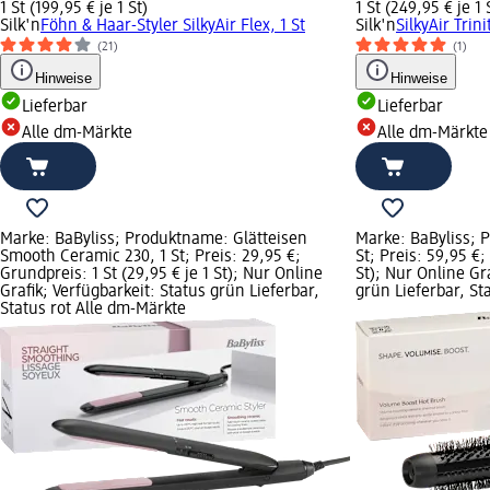
1 St (199,95 € je 1 St)
1 St (249,95 € je 1 
Silk'n
Föhn & Haar-Styler SilkyAir Flex, 1 St
Silk'n
SilkyAir Trini
(21)
(1)
Hinweise
Hinweise
Lieferbar
Lieferbar
Alle dm-Märkte
Alle dm-Märkte
Marke: BaByliss; Produktname: Glätteisen
Marke: BaByliss; 
Smooth Ceramic 230, 1 St; Preis: 29,95 €;
St; Preis: 59,95 €;
Grundpreis: 1 St (29,95 € je 1 St); Nur Online
St); Nur Online Gr
Grafik; Verfügbarkeit: Status grün Lieferbar,
grün Lieferbar, St
Status rot Alle dm-Märkte