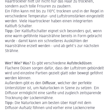
Haartrockner hilft Dir nicht nur das Haar zu trocknen,
sondern auch tolle Frisuren zu zaubern.
Ein Föhn kann mit bis zu 110°C trocknen und in der Regel in
verschiedene Temperatur- und Luftstromstärken eingestellt
werden. Viele Haartrockner haben einen integrierten
Kaltluft-Schalter.
Tipp:
Der Kaltluftschalter eignet sich besonders gut, wenn
eine warm geföhnte Haarsträhne bereits in Form gebracht
wurde - damit kann ein schnelleres Auskühlen der
Haarsträhne erzielt werden - und ab geht's zur nächsten
Strähne.
Wer? Wie? Was?
Es gibt verschiedene
Aufsteckdüsen
:
Flachere Düsen sorgen dafür, dass der Luftstrom gebündelt
wird und einzelne Partien gezielt glatt oder bewegt geföhnt
werden können.
Außerdem gibt es den
Diffusor
, welcher der perfekte
Unterstützer ist, um Naturlocken in Szene zu setzen. Ein
Diffusor ermöglicht eine sanfte und zugleich zeitsparende
Trocknung der Lockenmähne.
Tipp:
Die Naturlocken am besten über Kopf mit dem
Diffusor-Aufsatz föhnen und vorher eine Lockencreme