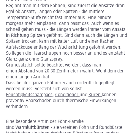
Luft trocknen lassen.
Beginnt man mit dem Föhnen, sind
zuerst die Ansätze
dran.
Egal ob Ansatz, Längen oder Spitzen - die mittlere
Temperatur-Stufe reicht fast immer aus. Eine Minute
morgens mehr einplanen, dann passt das. Auch wenn es
schnell gehen muss - die Längen werden
immer vom Ansatz
in Richtung Spitzen
geföhnt. Sind dann auch die Längen und
Spitzen trocken, kann mit kalter Luft und einer flachen
Aufsteckdüse entlang der Wuchsrichtung geföhnt werden.
So liegen die Haarschuppen noch besser an und es entsteht
Glanz ganz ohne Glanzspray.
Grundsätzlich sollte beachtet werden, dass man
einen
Abstand
von 20-30 Zentimetern wahrt. Wohl dem der
einen langen Arm hat.
Dass bei der ganzen Föhnerei auch ordentlich gepflegt
werden muss, versteht sich von selbst.
Feuchtigkeitsshampoos
,
Conditioner
und
Kuren
können
präventiv Haarschäden durch thermische Einwirkungen
verhindern.
Eine besondere Art in der Föhn-Familie
sind
Warmluftbürsten
- sie vereinen Föhn und Rundbürste.