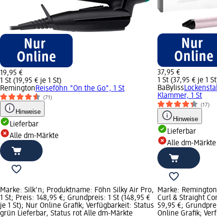
37,95 €
19,95 €
1 St (37,95 € je 1 St
1 St (19,95 € je 1 St)
BaByliss
Lockensta
Remington
Reiseföhn "On the Go", 1 St
Klammer, 1 St
(71)
(17)
Hinweise
Hinweise
Lieferbar
Lieferbar
Alle dm-Märkte
Alle dm-Märkte
Marke: Silk'n; Produktname: Föhn Silky Air Pro,
Marke: Remington
1 St; Preis: 148,95 €; Grundpreis: 1 St (148,95 €
Curl & Straight Co
je 1 St); Nur Online Grafik; Verfügbarkeit: Status
59,95 €; Grundpreis
grün Lieferbar, Status rot Alle dm-Märkte
Online Grafik; Ver