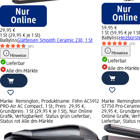
59,95 €
29,95 €
1 St (59,95 € je 1 S
1 St (29,95 € je 1 St)
BaByliss
Heizbürste
BaByliss
Glätteisen Smooth Ceramic 230, 1 St
(21)
(61)
Hinweise
Hinweise
Lieferbar
Lieferbar
Alle dm-Märkte
Alle dm-Märkte
Marke: Remington; Produktname: Föhn AC5912
Marke: Remington
PRO-Air AC Compact, 1 St; Preis: 29,95 €;
S7750 Pro-Ceramic 
Grundpreis: 1 St (29,95 € je 1 St); Nur Online
29,95 €; Grundpreis
Grafik; Verfügbarkeit: Status grün Lieferbar,
Online Grafik; Ver
Status rot Alle dm-Märkte
Lieferbar, Status 