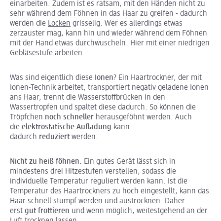
einarbeiten. Zudem ist es ratsam, mit den Händen nicht zu
sehr während dem Föhnen in das Haar zu greifen - dadurch
werden die
Locken
grisselig. Wer es allerdings etwas
zerzauster mag, kann hin und wieder während dem Föhnen
mit der Hand etwas durchwuscheln. Hier mit einer niedrigen
Gebläsestufe arbeiten.
Was sind eigentlich diese
Ionen
? Ein Haartrockner, der mit
Ionen-Technik arbeitet, transportiert negativ geladene Ionen
ans Haar, trennt die Wasserstoffbrücken in den
Wassertropfen und spaltet diese dadurch. So können die
Tröpfchen
noch schneller
herausgeföhnt werden. Auch
die
elektrostatische Aufladung
kann
dadurch
reduziert
werden.
Nicht zu heiß föhnen.
Ein gutes Gerät lässt sich in
mindestens drei Hitzestufen verstellen, sodass die
individuelle Temperatur reguliert werden kann. Ist die
Temperatur des Haartrockners zu hoch eingestellt, kann das
Haar schnell stumpf werden und austrocknen. Daher
erst
gut frottieren
und wenn möglich, weitestgehend an der