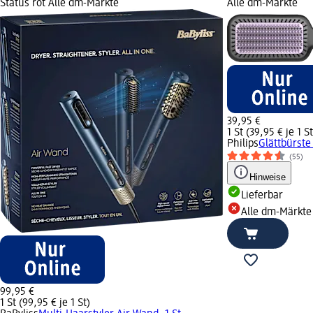
Status rot Alle dm-Märkte
Alle dm-Märkte
39,95 €
1 St (39,95 € je 1 St
Philips
Glättbürste
(55)
Hinweise
Lieferbar
Alle dm-Märkte
99,95 €
1 St (99,95 € je 1 St)