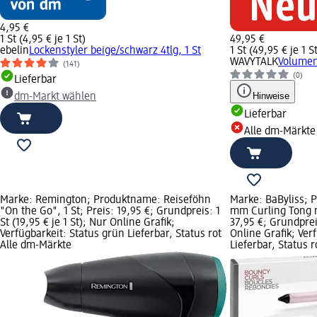
4,95 €
1 St (4,95 € je 1 St)
49,95 €
ebelin
Lockenstyler beige/schwarz 4tlg, 1 St
1 St (49,95 € je 1 S
WAVYTALK
Volumen
(141)
(0)
Lieferbar
Hinweise
dm-Markt wählen
Lieferbar
Alle dm-Märkte
Marke: Remington; Produktname: Reiseföhn
Marke: BaByliss; 
"On the Go", 1 St; Preis: 19,95 €; Grundpreis: 1
mm Curling Tong m
St (19,95 € je 1 St); Nur Online Grafik;
37,95 €; Grundpreis
Verfügbarkeit: Status grün Lieferbar, Status rot
Online Grafik; Ver
Alle dm-Märkte
Lieferbar, Status 