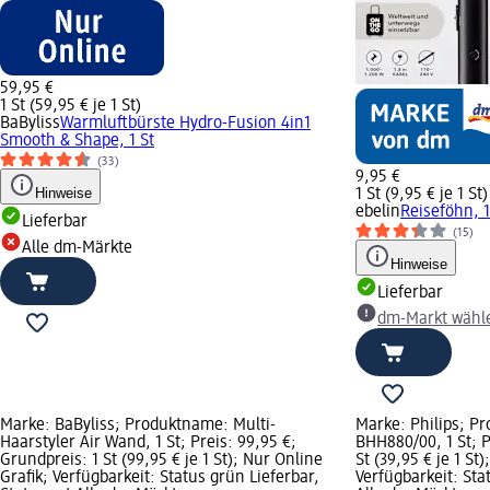
59,95 €
1 St (59,95 € je 1 St)
BaByliss
Warmluftbürste Hydro-Fusion 4in1
Smooth & Shape, 1 St
(33)
9,95 €
Hinweise
1 St (9,95 € je 1 St)
ebelin
Reiseföhn, 1
Lieferbar
(15)
Alle dm-Märkte
Hinweise
Lieferbar
dm-Markt wähl
Marke: BaByliss; Produktname: Multi-
Marke: Philips; P
Haarstyler Air Wand, 1 St; Preis: 99,95 €;
BHH880/00, 1 St; P
Grundpreis: 1 St (99,95 € je 1 St); Nur Online
St (39,95 € je 1 St
Grafik; Verfügbarkeit: Status grün Lieferbar,
Verfügbarkeit: Sta