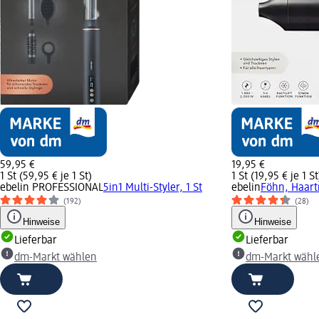
59,95 €
19,95 €
1 St (59,95 € je 1 St)
1 St (19,95 € je 1 St
ebelin PROFESSIONAL
5in1 Multi-Styler, 1 St
ebelin
Föhn, Haartr
(192)
(28)
Hinweise
Hinweise
Lieferbar
Lieferbar
dm-Markt wählen
dm-Markt wähl