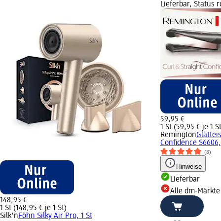
Lieferbar, Status 
59,95 €
1 St (59,95 € je 1 S
Remington
Glättei
Confidence S6606, 
(8)
Hinweise
Lieferbar
Alle dm-Märkte
148,95 €
1 St (148,95 € je 1 St)
Silk'n
Föhn Silky Air Pro, 1 St