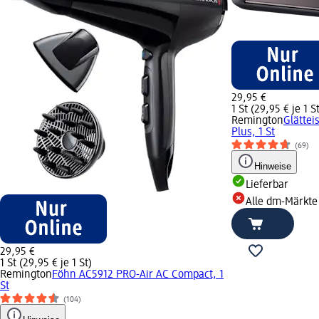
29,95 €
1 St (29,95 € je 1 S
Remington
Glättei
Plus, 1 St
(69)
Hinweise
Lieferbar
Alle dm-Märkte
29,95 €
1 St (29,95 € je 1 St)
Remington
Föhn AC5912 PRO-Air AC Compact, 1
St
(104)