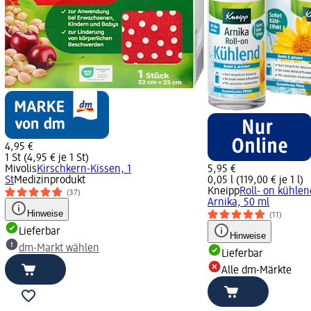
4,95 €
1 St (4,95 € je 1 St)
Mivolis
Kirschkern-Kissen, 1
5,95 €
St
Medizinprodukt
0,05 l (119,00 € je 1 l)
Kneipp
Roll- on kühlen
(37)
Arnika, 50 ml
Hinweise
(11)
Lieferbar
Hinweise
dm-Markt wählen
Lieferbar
Alle dm-Märkte