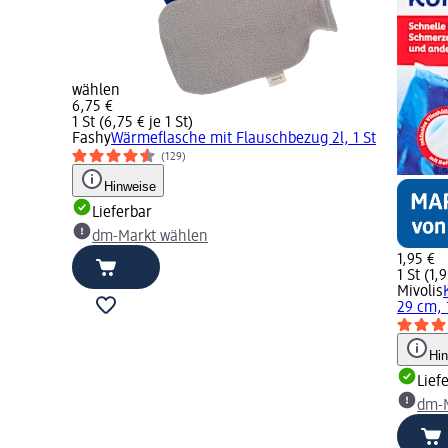
wählen
6,75 €
1 St (6,75 € je 1 St)
Fashy
Wärmeflasche mit Flauschbezug 2l, 1 St
(129)
Hinweise
Lieferbar
dm-Markt wählen
1,95 €
1 St (1,9
Mivolis
29 cm, 
Hi
Lief
dm-M