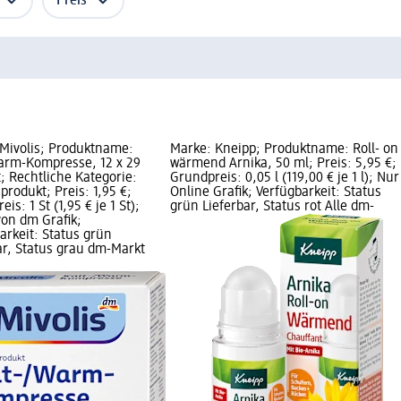
Preis
Mivolis; Produktname:
Marke: Kneipp; Produktname: Roll- on
arm-Kompresse, 12 x 29
wärmend Arnika, 50 ml; Preis: 5,95 €;
t; Rechtliche Kategorie:
Grundpreis: 0,05 l (119,00 € je 1 l); Nur
produkt; Preis: 1,95 €;
Online Grafik; Verfügbarkeit: Status
is: 1 St (1,95 € je 1 St);
grün Lieferbar, Status rot Alle dm-
on dm Grafik;
arkeit: Status grün
ar, Status grau dm-Markt