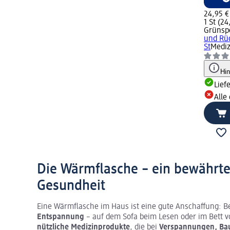
24,95 €
1 St (24
Grünsp
und Rüc
St
Mediz
Hi
Lief
Alle
Die Wärmflasche – ein bewährtes
Gesundheit
Eine Wärmflasche im Haus ist eine gute Anschaffung: B
Entspannung
– auf dem Sofa beim Lesen oder im Bett 
nützliche Medizinprodukte
, die bei
Verspannungen, Ba