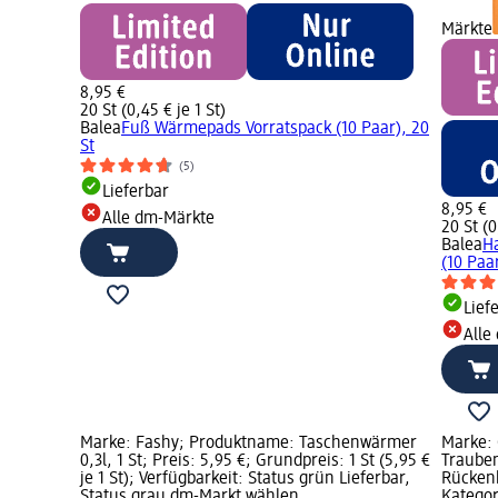
Märkte
8,95 €
20 St (0,45 € je 1 St)
Balea
Fuß Wärmepads Vorratspack (10 Paar), 20
St
(5)
Lieferbar
8,95 €
Alle dm-Märkte
20 St (0
Balea
H
(10 Paar
Lief
Alle
Marke: Fashy; Produktname: Taschenwärmer
Marke:
0,3l, 1 St; Preis: 5,95 €; Grundpreis: 1 St (5,95 €
Traube
je 1 St); Verfügbarkeit: Status grün Lieferbar,
Rückenk
Status grau dm-Markt wählen
Kategor