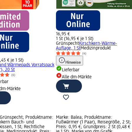
16,95 €
1 St (16,95 € je 1 St)
Grünspecht
Kirschkern-Wärme-
Auflage, 1 St
Medizinprodukt
(4)
,45 € je 1 St)
Hinweise
and Wärmepads Vorratspack
), 20 St
Lieferbar
(6)
Alle dm-Märkte
erbar
 dm-Märkte
 Grünspecht; Produktname:
Marke: Balea; Produktname:
nkern Bauch- und
Fußwärmer (1 Paar), Reisegröße, 2 St;
issen, 1 St; Rechtliche
Preis: 0,95 €; Grundpreis: 2 St (0,48 €
ie: Medizinprodukt; Preis:
je 1 St); Marke von dm Grafik;