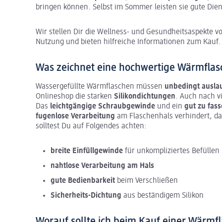
bringen können. Selbst im Sommer leisten sie gute Dien
Wir stellen Dir die Wellness- und Gesundheitsaspekte v
Nutzung und bieten hilfreiche Informationen zum Kauf.
Was zeichnet eine hochwertige Wärmflas
Wassergefüllte Wärmflaschen müssen
unbedingt auslau
Onlineshop die starken
Silikondichtungen
. Auch nach v
Das
leichtgängige Schraubgewinde
und ein
gut zu fass
fugenlose Verarbeitung
am Flaschenhals verhindert, da
solltest Du auf Folgendes achten:
breite Einfüllgewinde
für unkompliziertes Befüllen
nahtlose Verarbeitung am Hals
gute Bedienbarkeit
beim Verschließen
Sicherheits-Dichtung
aus beständigem Silikon
Worauf sollte ich beim Kauf einer Wärmf