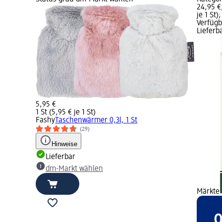
24,95 €
je 1 St)
Verfügb
Lieferb
5,95 €
1 St (5,95 € je 1 St)
Fashy
Taschenwärmer 0,3l, 1 St
(29)
Hinweise
Lieferbar
dm-Markt wählen
Märkte