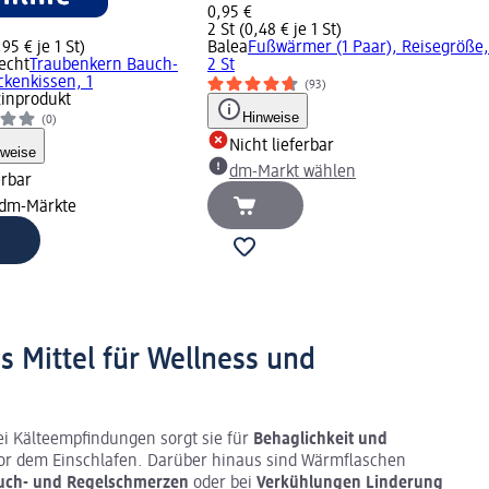
0,95 €
2 St (0,48 € je 1 St)
,95 € je 1 St)
Balea
Fußwärmer (1 Paar), Reisegröße,
echt
Traubenkern Bauch-
2 St
kenkissen, 1
(93)
inprodukt
Hinweise
(0)
Nicht lieferbar
nweise
dm-Markt wählen
erbar
 dm-Märkte
 Mittel für Wellness und
ei Kälteempfindungen sorgt sie für
Behaglichkeit und
vor dem Einschlafen. Darüber hinaus sind Wärmflaschen
uch- und Regelschmerzen
oder bei
Verkühlungen Linderung