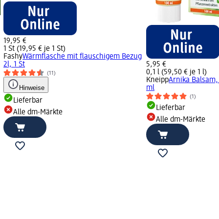
19,95 €
1 St (19,95 € je 1 St)
Fashy
Wärmflasche mit flauschigem Bezug
2l, 1 St
5,95 €
0,1 l (59,50 € je 1 l)
(11)
Kneipp
Arnika Balsam,
Hinweise
ml
(1)
Lieferbar
Lieferbar
Alle dm-Märkte
Alle dm-Märkte