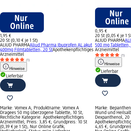
0,95 €
1,95 €
20 St (0,05 € je 1 S
20 St (0,10 € je 1 St)
ALIUD PHARMA
AL
ALIUD PHARMA
Aliud Pharma Ibuprofen AL akut
500 mg Tabletten, 
400mg Filmtabletten, 20 St
Apothekenpflichtiges
Arzneimittel
Arzneimittel
(1)
(1)
Hinweise
Hinweise
Lieferbar
Lieferbar
Marke: Vomex A; Produktname: Vomex A
Marke: Bepanthen
Dragees 50 mg überzogene Tablette, 10 St;
Wund und Heilsal
Rechtliche Kategorie: Apothekenpflichtiges
Dexpanthenol, 20 
Arzneimittel; Preis: 3,85 €; Grundpreis: 10 St
Apothekenpflichtig
(0,39 € je 1 St); Nur Online Grafik;
4,65 €; Grundpreis: