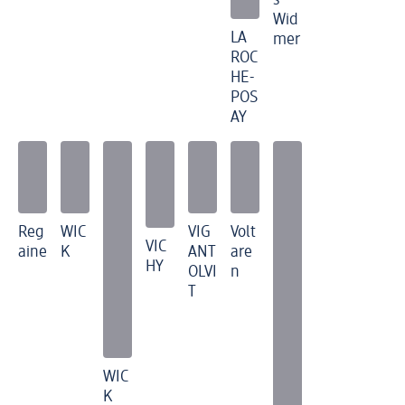
s
Wid
LA
mer
ROC
HE-
POS
AY
Reg
WIC
VIG
Volt
VIC
aine
K
ANT
are
HY
OLVI
n
T
WIC
K