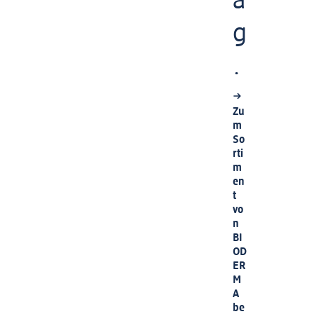
a
g
.
Zu
m
So
rti
m
en
t
vo
n
BI
OD
ER
M
A
be