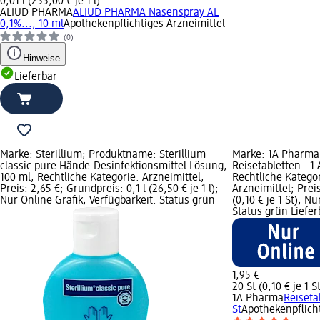
0,01 l (255,00 € je 1 l)
ALIUD PHARMA
ALIUD PHARMA Nasenspray AL
0,1%..., 10 ml
Apothekenpflichtiges Arzneimittel
(0)
Hinweise
Lieferbar
Marke: Sterillium; Produktname: Sterillium
Marke: 1A Pharma
classic pure Hände-Desinfektionsmittel Lösung,
Reisetabletten - 
100 ml; Rechtliche Kategorie: Arzneimittel;
Rechtliche Kategor
Preis: 2,65 €; Grundpreis: 0,1 l (26,50 € je 1 l);
Arzneimittel; Prei
Nur Online Grafik; Verfügbarkeit: Status grün
(0,10 € je 1 St); N
Status grün Liefer
1,95 €
20 St (0,10 € je 1 S
1A Pharma
Reiseta
St
Apothekenpflicht