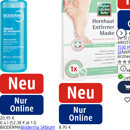
14,95 
28 St (
ARIST
1530 
St
Apot
Arznei
H
Lie
20,95 €
0,4 l (52,38 € je 1 l)
BIODERMA
Bioderma Sébium
8,95 €