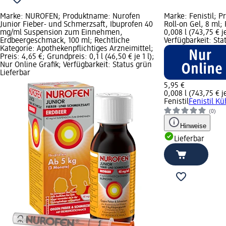
Marke: NUROFEN; Produktname: Nurofen
Marke: Fenistil; P
Junior Fieber- und Schmerzsaft, Ibuprofen 40
Roll-on Gel, 8 ml;
mg/ml Suspension zum Einnehmen,
0,008 l (743,75 € j
Erdbeergeschmack, 100 ml; Rechtliche
Verfügbarkeit: Sta
Kategorie: Apothekenpflichtiges Arzneimittel;
Preis: 4,65 €; Grundpreis: 0,1 l (46,50 € je 1 l);
Nur Online Grafik; Verfügbarkeit: Status grün
Lieferbar
5,95 €
0,008 l (743,75 € je
Fenistil
Fenistil Kü
(0)
Hinweise
Lieferbar