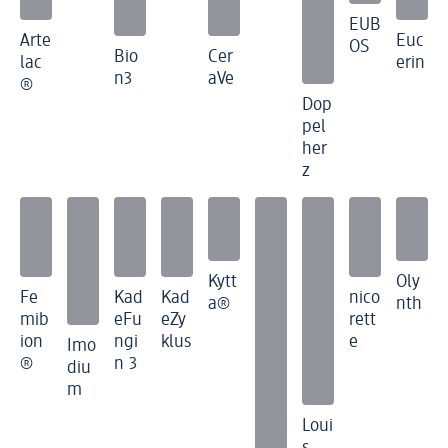
EUB
Arte
Euc
OS
Bio
Cer
lac
erin
n3
aVe
®
Dop
pel
her
z
Kytt
Oly
Fe
Kad
Kad
nico
a®
nth
mib
eFu
eZy
rett
ion
ngi
klus
e
Imo
®
n 3
diu
m
Loui