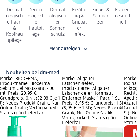
Dermat
Dermat
Dermat
Erkältu
Fieber &
Frauen
ologisch
ologisch
ologisch
ng &
Schmer
gesund
e Haar-
e
er
Grippal
zen
heit
&
Hautpfl
Sonnen
er
Kopfhau
ege
schutz
Infekt
tpflege
Mehr anzeigen
Neuheiten bei dm-med
Marke: BIODERMA;
Marke: Allgäuer
Marke
Produktname: Bioderma
LatschenKiefer;
Jodina
Sébium Gel Moussant, 400
Produktname: Allgäuer
Mikrog
ml; Preis: 20,95 €;
Latschenkiefer Hornhaut
Rechtl
Grundpreis: 0,4 l (52,38 € je 1
Entferner Maske 1 Paar, 1 St;
Apothe
l); Neues Produkt Grafik, Nur
Preis: 8,95 €; Grundpreis: 1 St
Arznei
Online Grafik; Verfügbarkeit:
(8,95 € je 1 St); Neues Produkt
Grundp
Status grün Lieferbar
Grafik, Nur Online Grafik;
St); N
Verfügbarkeit: Status grün
Online
Lieferbar
Status