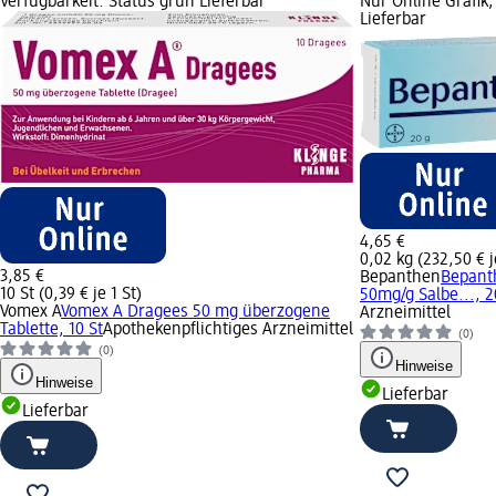
Verfügbarkeit: Status grün Lieferbar
Nur Online Grafik;
Lieferbar
4,65 €
0,02 kg (232,50 € j
3,85 €
Bepanthen
Bepant
10 St (0,39 € je 1 St)
50mg/g Salbe..., 2
Vomex A
Vomex A Dragees 50 mg überzogene
Arzneimittel
Tablette, 10 St
Apothekenpflichtiges Arzneimittel
(0)
(0)
Hinweise
Hinweise
Lieferbar
Lieferbar