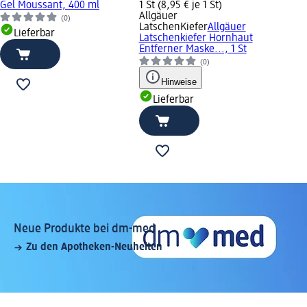
Gel Moussant, 400 ml
1 St (8,95 € je 1 St)
Allgäuer
(0)
LatschenKiefer
Allgäuer
Lieferbar
Latschenkiefer Hornhaut
Entferner Maske..., 1 St
(0)
Hinweise
Lieferbar
Neue Produkte bei dm-med
Zu den Apotheken-Neuheiten