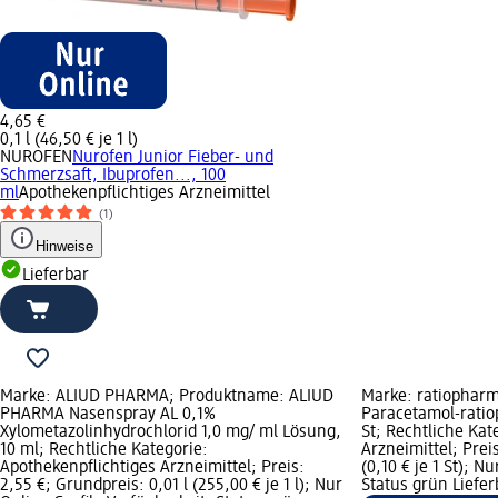
4,65 €
0,1 l (46,50 € je 1 l)
NUROFEN
Nurofen Junior Fieber- und
Schmerzsaft, Ibuprofen..., 100
ml
Apothekenpflichtiges Arzneimittel
(1)
Hinweise
Lieferbar
Marke: ALIUD PHARMA; Produktname: ALIUD
Marke: ratiophar
PHARMA Nasenspray AL 0,1%
Paracetamol-ratio
Xylometazolinhydrochlorid 1,0 mg/ ml Lösung,
St; Rechtliche Kat
10 ml; Rechtliche Kategorie:
Arzneimittel; Prei
Apothekenpflichtiges Arzneimittel; Preis:
(0,10 € je 1 St); N
2,55 €; Grundpreis: 0,01 l (255,00 € je 1 l); Nur
Status grün Liefer