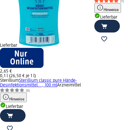
(1)
Hinweise
Lieferbar
Lieferbar
2,65 €
0,1 l (26,50 € je 1 l)
Sterillium
Sterillium classic pure Hände-
Desinfektionsmittel..., 100 ml
Arzneimittel
(0)
Hinweise
Lieferbar