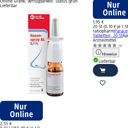
Online Grafik; Verfügbarkeit: Status grün
Lieferbar
1,95 €
20 St (0,10 € je 1 S
ratiopharm
Parace
Tabletten, 20 St
Ap
Arzneimittel
(0)
Hinweise
Lieferbar
2,55 €