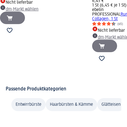
6,45 €
Nicht lieferbar
1 St (6,45 € je 1 St)
dm-Markt wählen
ebelin
PROFESSIONAL
Ru
Collagen, 1 St
(65)
Nicht lieferbar
dm-Markt wähl
Passende Produktkategorien
Entwirrbürste
Haarbürsten & Kämme
Glätteisen