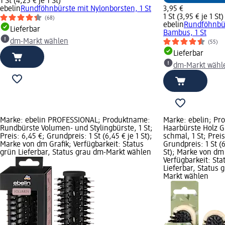
1 St (4,25 € je 1 St)
ebelin
Rundföhnbürste mit Nylonborsten, 1 St
3,95 €
1 St (3,95 € je 1 St)
(68)
ebelin
Rundföhnbü
Lieferbar
Bambus, 1 St
dm-Markt wählen
(55)
Lieferbar
dm-Markt wähl
Marke: ebelin PROFESSIONAL; Produktname:
Marke: ebelin; Pr
Rundbürste Volumen- und Stylingbürste, 1 St;
Haarbürste Holz G
Preis: 6,45 €; Grundpreis: 1 St (6,45 € je 1 St);
schmal, 1 St; Preis
Marke von dm Grafik; Verfügbarkeit: Status
Grundpreis: 1 St (6
grün Lieferbar, Status grau dm-Markt wählen
St); Marke von dm 
Verfügbarkeit: Sta
Lieferbar, Status 
Markt wählen