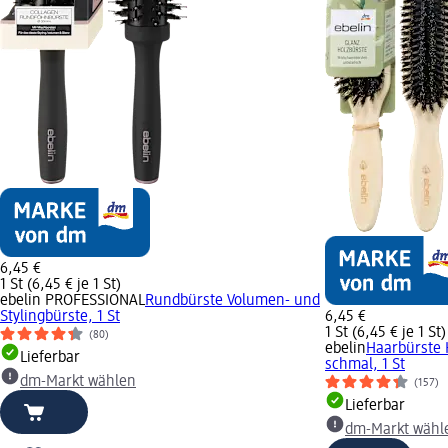
6,45 €
1 St (6,45 € je 1 St)
ebelin PROFESSIONAL
Rundbürste Volumen- und
Stylingbürste, 1 St
6,45 €
1 St (6,45 € je 1 St)
(80)
ebelin
Haarbürste 
Lieferbar
schmal, 1 St
dm-Markt wählen
(157)
Lieferbar
dm-Markt wähl