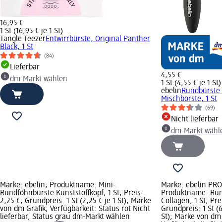
16,95 €
1 St (16,95 € je 1 St)
Tangle Teezer
Entwirrbürste, Original Panther
Black, 1 St
(84)
Lieferbar
4,55 €
dm-Markt wählen
1 St (4,55 € je 1 St)
ebelin
Rundbürste 
Mischborste, 1 St
(69)
Nicht lieferbar
dm-Markt wähl
Marke: ebelin; Produktname: Mini-
Marke: ebelin PR
Rundföhnbürste Kunststoffkopf, 1 St; Preis:
Produktname: Ru
2,25 €; Grundpreis: 1 St (2,25 € je 1 St); Marke
Collagen, 1 St; Pre
von dm Grafik; Verfügbarkeit: Status rot Nicht
Grundpreis: 1 St (6
lieferbar, Status grau dm-Markt wählen
St); Marke von dm 