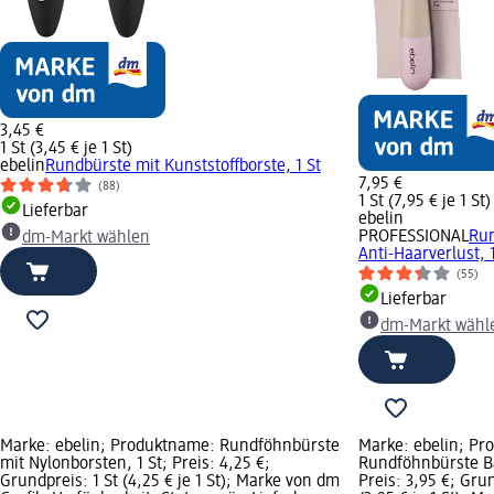
3,45 €
1 St (3,45 € je 1 St)
ebelin
Rundbürste mit Kunststoffborste, 1 St
7,95 €
(88)
1 St (7,95 € je 1 St)
Lieferbar
ebelin
PROFESSIONAL
Ru
dm-Markt wählen
Anti-Haarverlust, 1
(55)
Lieferbar
dm-Markt wähl
Marke: ebelin; Produktname: Rundföhnbürste
Marke: ebelin; Pr
mit Nylonborsten, 1 St; Preis: 4,25 €;
Rundföhnbürste B
Grundpreis: 1 St (4,25 € je 1 St); Marke von dm
Preis: 3,95 €; Grun