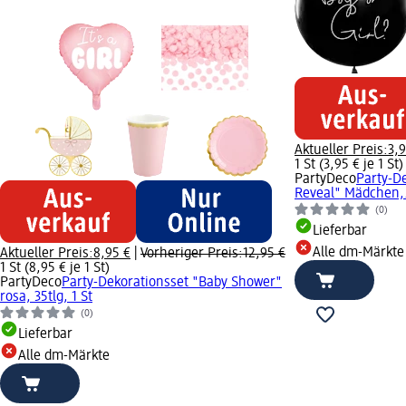
Aktueller Preis:
3,9
1 St (3,95 € je 1 St)
PartyDeco
Party-D
Reveal" Mädchen,..
(0)
Lieferbar
Alle dm-Märkte
Aktueller Preis:
8,95 €
|
Vorheriger Preis:
12,95 €
1 St (8,95 € je 1 St)
PartyDeco
Party-Dekorationsset "Baby Shower"
rosa, 35tlg, 1 St
(0)
Lieferbar
Alle dm-Märkte