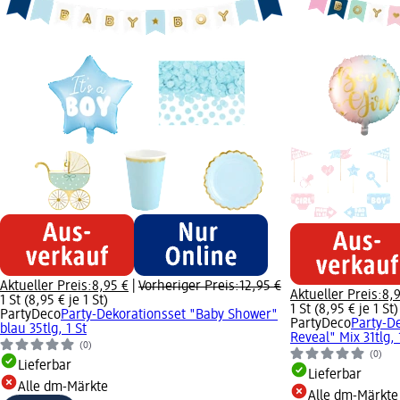
Aktueller Preis:
8,95 €
|
Vorheriger Preis:
12,95 €
Aktueller Preis:
8,
1 St (8,95 € je 1 St)
1 St (8,95 € je 1 St)
PartyDeco
Party-Dekorationsset "Baby Shower"
PartyDeco
Party-D
blau 35tlg, 1 St
Reveal" Mix 31tlg, 
(0)
(0)
Lieferbar
Lieferbar
Alle dm-Märkte
Alle dm-Märkte