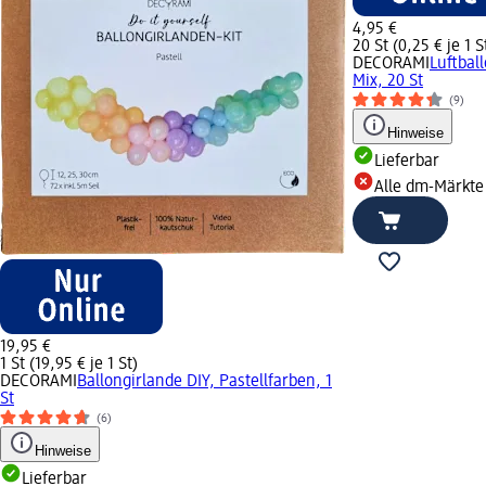
4,95 €
20 St (0,25 € je 1 S
DECORAMI
Luftbal
Mix, 20 St
(9)
Hinweise
Lieferbar
Alle dm-Märkte
19,95 €
1 St (19,95 € je 1 St)
DECORAMI
Ballongirlande DIY, Pastellfarben, 1
St
(6)
Hinweise
Lieferbar