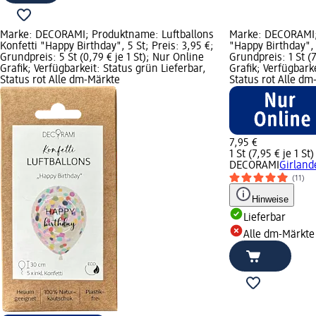
Marke: DECORAMI; Produktname: Luftballons
Marke: DECORAMI;
Konfetti "Happy Birthday", 5 St; Preis: 3,95 €;
"Happy Birthday", J
Grundpreis: 5 St (0,79 € je 1 St); Nur Online
Grundpreis: 1 St (7
Grafik; Verfügbarkeit: Status grün Lieferbar,
Grafik; Verfügbark
Status rot Alle dm-Märkte
Status rot Alle dm
7,95 €
1 St (7,95 € je 1 St)
DECORAMI
Girland
(11)
Hinweise
Lieferbar
Alle dm-Märkte