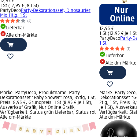
12,95 €
1 St (12,95 € je 1 St)
PartyDeco
Party-Dekorationsset, Dinosaurier
Mix 11tlg, 1 St
(4)
Lieferbar
12,95 €
1 St (12,95 € je 1 St
Alle dm-Märkte
PartyDeco
Party-De
1 St
(1)
Lieferbar
Alle dm-Märkte
Marke: PartyDeco; Produktname: Party-
Marke: PartyDeco;
Dekorationsset "Baby Shower" rosa, 35tlg, 1 St;
Dekorationsset "G
Preis: 8,95 €; Grundpreis: 1 St (8,95 € je 1 St);
2tlg, 1 St; Preis: 
Ausverkauf Grafik, Nur Online Grafik;
je 1 St); Ausverkau
Verfügbarkeit: Status grün Lieferbar, Status rot
Verfügbarkeit: Sta
Alle dm-Märkte
Alle dm-Märkte