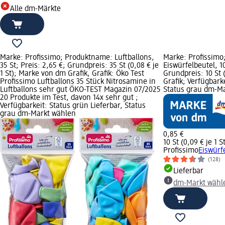
Alle dm-Märkte
Marke: Profissimo; Produktname: Luftballons,
Marke: Profissimo
35 St; Preis: 2,65 €; Grundpreis: 35 St (0,08 € je
Eiswürfelbeutel, 10
1 St); Marke von dm Grafik, Grafik: Öko Test
Grundpreis: 10 St 
Profissimo Luftballons 35 Stück Nitrosamine in
Grafik; Verfügbark
Luftballons sehr gut ÖKO-TEST Magazin 07/2025
Status grau dm-M
20 Produkte im Test, davon 14x sehr gut ;
Verfügbarkeit: Status grün Lieferbar, Status
grau dm-Markt wählen
0,85 €
10 St (0,09 € je 1 S
Profissimo
Eiswürfe
(128)
Lieferbar
dm-Markt wähl