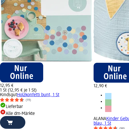
12,95 €
12,90 €
1 St (12,95 € je 1 St)
Kindsgut
Holzkonfetti bunt, 1 St
(19)
Lieferbar
Alle dm-Märkte
ALANA
Kinder Gebu
blau, 1 St
(98)