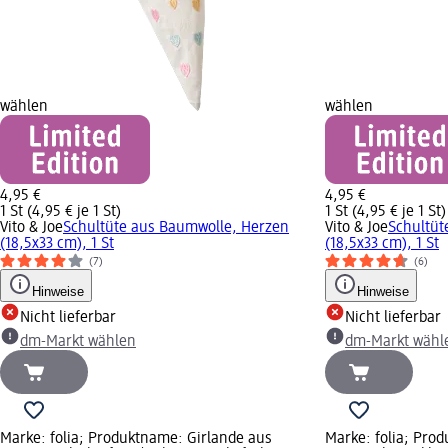
wählen
wählen
4,95 €
4,95 €
1 St (4,95 € je 1 St)
1 St (4,95 € je 1 St)
Vito & Joe
Schultüte aus Baumwolle, Herzen
Vito & Joe
Schultüt
(18,5x33 cm), 1 St
(18,5x33 cm), 1 St
(7)
(6)
Hinweise
Hinweise
Nicht lieferbar
Nicht lieferbar
dm-Markt wählen
dm-Markt wähl
Marke: folia; Produktname: Girlande aus
Marke: folia; Pro