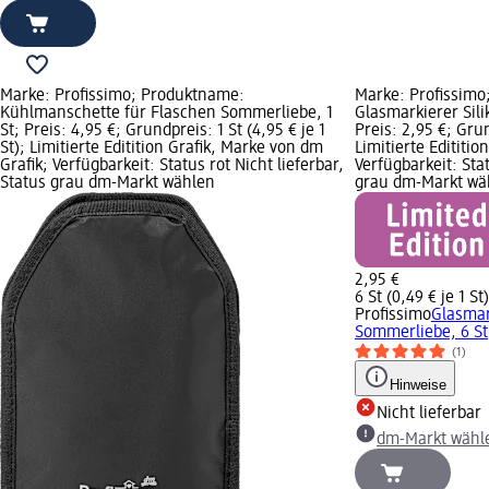
Marke: Profissimo; Produktname:
Marke: Profissimo
Kühlmanschette für Flaschen Sommerliebe, 1
Glasmarkierer Sil
St; Preis: 4,95 €; Grundpreis: 1 St (4,95 € je 1
Preis: 2,95 €; Grun
St); Limitierte Editition Grafik, Marke von dm
Limitierte Edititio
Grafik; Verfügbarkeit: Status rot Nicht lieferbar,
Verfügbarkeit: Stat
Status grau dm-Markt wählen
grau dm-Markt wä
2,95 €
6 St (0,49 € je 1 St)
Profissimo
Glasmar
Sommerliebe, 6 St
(1)
Hinweise
Nicht lieferbar
dm-Markt wähl