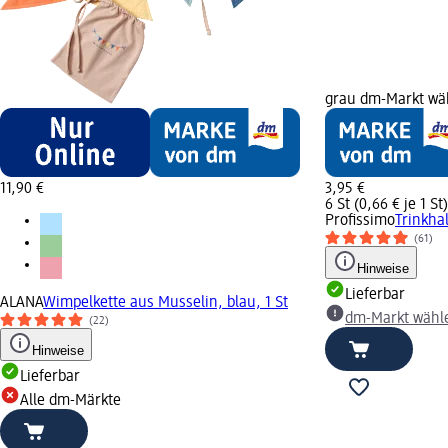
grau dm-Markt wä
11,90 €
3,95 €
6 St (0,66 € je 1 St)
Profissimo
Trinkha
(61)
Hinweise
Lieferbar
ALANA
Wimpelkette aus Musselin, blau, 1 St
dm-Markt wähl
(22)
Hinweise
Lieferbar
Alle dm-Märkte