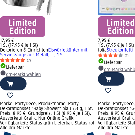
17,95 €
7,95 €
1 St (17,95 € je 1 St)
1 St (7,95 € je 1 St)
Dekorieren & Einrichten
Eiswürfelkühler mit
folia
Streukonfetti-
Servierzange aus Metall,..., 1 St
(1)
(7)
Lieferbar
Lieferbar
dm-Markt wähl
dm-Markt wählen
Marke: PartyDeco; Produktname: Party-
Marke: PartyDeco;
Dekorationsset "Baby Shower" blau 35tlg, 1 St;
Dekorationsset "Ge
Preis: 8,95 €; Grundpreis: 1 St (8,95 € je 1 St);
Preis: 8,95 €; Grun
Ausverkauf Grafik, Nur Online Grafik;
Ausverkauf Grafik,
Verfügbarkeit: Status grün Lieferbar, Status rot
Verfügbarkeit: Sta
Alle dm-Märkte
Alle dm-Märkte