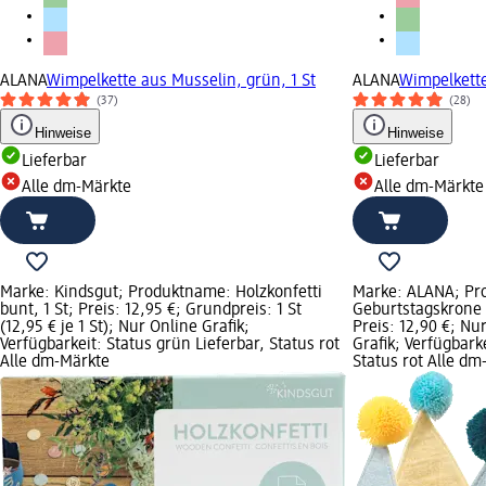
ALANA
Wimpelkette aus Musselin, grün, 1 St
ALANA
Wimpelkette
(37)
(28)
Hinweise
Hinweise
Lieferbar
Lieferbar
Alle dm-Märkte
Alle dm-Märkte
Marke: Kindsgut; Produktname: Holzkonfetti
Marke: ALANA; Pr
bunt, 1 St; Preis: 12,95 €; Grundpreis: 1 St
Geburtstagskrone a
(12,95 € je 1 St); Nur Online Grafik;
Preis: 12,90 €; Nu
Verfügbarkeit: Status grün Lieferbar, Status rot
Grafik; Verfügbark
Alle dm-Märkte
Status rot Alle dm