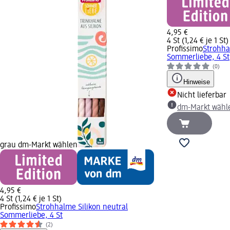
4,95 €
4 St (1,24 € je 1 St)
Profissimo
Strohha
Sommerliebe, 4 St
(0)
Hinweise
Nicht lieferbar
dm-Markt wähl
grau dm-Markt wählen
4,95 €
4 St (1,24 € je 1 St)
Profissimo
Strohhalme Silikon neutral
Sommerliebe, 4 St
(2)