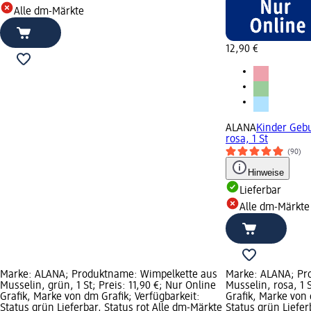
Alle dm-Märkte
12,90 €
ALANA
Kinder Gebu
rosa, 1 St
(90)
Hinweise
Lieferbar
Alle dm-Märkte
Marke: ALANA; Produktname: Wimpelkette aus
Marke: ALANA; Pr
Musselin, grün, 1 St; Preis: 11,90 €; Nur Online
Musselin, rosa, 1 S
Grafik, Marke von dm Grafik; Verfügbarkeit:
Grafik, Marke von 
Status grün Lieferbar, Status rot Alle dm-Märkte
Status grün Liefer