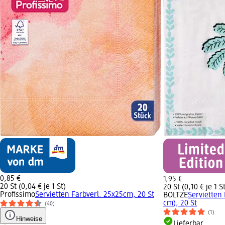
0,85 €
1,95 €
20 St (0,04 € je 1 St)
20 St (0,10 € je 1 S
Profissimo
Servietten Farbverl. 25x25cm, 20 St
BOLTZE
Servietten 
cm), 20 St
(40)
(1)
Hinweise
Lieferbar