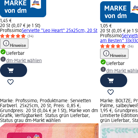
1,45 €
20 St (0,07 € je 1 St)
1,05 €
Profissimo
Serviette "Leo Heart" 25x25cm, 20 St
20 St (0,05 € je 1 S
Profissimo
Serviet
(34)
am Besten" 33x33c
Hinweise
(56)
Lieferbar
Hinweise
dm-Markt wählen
Lieferbar
dm-Markt wähl
Marke: Profissimo; Produktname: Servietten
Marke: BOLTZE; P
Farbverl. 25x25cm, 20 St; Preis: 0,85 €;
Palme, salbei/weiß
Grundpreis: 20 St (0,04 € je 1 St); Marke von dm
1,95 €; Grundpreis:
Grafik; Verfügbarkeit: Status grün Lieferbar,
Limitierte Edititio
Status grau dm-Markt wählen
grün Lieferbar, S