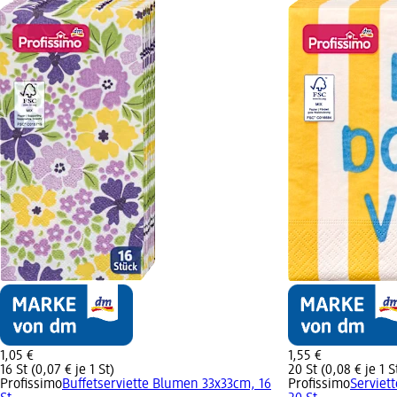
1,05 €
1,55 €
16 St (0,07 € je 1 St)
20 St (0,08 € je 1 S
Profissimo
Buffetserviette Blumen 33x33cm, 16
Profissimo
Serviett