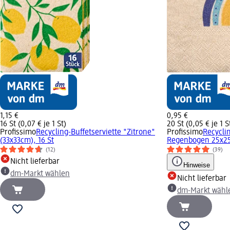
1,15 €
0,95 €
16 St (0,07 € je 1 St)
20 St (0,05 € je 1 S
Profissimo
Recycling-Buffetserviette "Zitrone"
Profissimo
Recyclin
(33x33cm), 16 St
Regenbogen 25x25
(12)
(39)
Nicht lieferbar
Hinweise
dm-Markt wählen
Nicht lieferbar
dm-Markt wähl