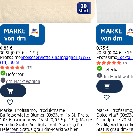
0,85 €
0,75 €
30 St (0,03 € je 1 St)
20 St (0,04 € je 1 S
Profissimo
Speiseserviette Champagner (33x33
Profissimo
Cocktai
cm), 30 St
(7)
(52)
Lieferbar
Lieferbar
dm-Markt wähl
dm-Markt wählen
Marke: Profissimo; Produktname:
Marke: Profissimo
Buffetserviette Blumen 33x33cm, 16 St; Preis:
Dolce Vita" (33x33c
1,05 €; Grundpreis: 16 St (0,07 € je 1 St); Marke
Grundpreis: 20 St 
von dm Grafik; Verfügbarkeit: Status grün
Grafik; Verfügbarke
Lieferbar, Status grau dm-Markt wählen
Status grau dm-M