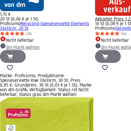
1,15 €
20 St (0,06 € je 1 St)
Aktueller Preis:
1,2
Profissimo
Recycling-Speiseserviette Elements
16 St (0,08 € je 1 S
33x33cm, 20 St
Profissimo
Serviet
(28)
(16)
Nicht lieferbar
Nicht lieferbar
dm-Markt wählen
dm-Markt wähl
Marke: Profissimo; Produktname:
Speiseserviette Kiwi 33x33cm, 30 St; Preis:
0,85 €; Grundpreis: 30 St (0,03 € je 1 St); Marke
von dm Grafik; Verfügbarkeit: Status rot Nicht
lieferbar, Status grau dm-Markt wählen