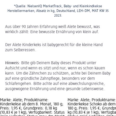
*Quelle: NielsenIQ MarketTrack, Baby- und Kleinkindkekse
Herstellermarken, Absatz in kg, Deutschland, LEH+DM, MAT KW 35
2023.
Aus über 90 Jahren Erfahrung weiß Alete bewusst, was
wirklich zählt: Eine bewusste Ernährung von klein auf.
Der Alete Kinderkeks ist babygerecht für die kleine Hand
zum Selberessen.
Hinweis
: Bitte gib Deinem Baby dieses Produkt unter
Aufsicht und wenn es sitzt und nur, wenn es schon kauen
kann. Um die Zähnchen zu schützen, achte bei Deinem Baby
auf eine gründliche Zahnpflege, besonders vor dem
Schlafengehen. Bitte achte auf eine abwechslungsreiche,
ausgewogene Ernährung und eine gesunde Lebensweise.
Marke: Alete; Produktname:
Marke: Alete; Produktname
Kinderkekse ab dem 8. Monat, 180 g;
Kinderkekse Schoko ab dem
Preis: 1,95 €; Grundpreis: 0,18 kg
180 g; Preis: 1,95 €; Grundpr
(10,83 € je 1 kg); Verfügbarkeit: Status
kg (10,83 € je 1 kg); Verfügba