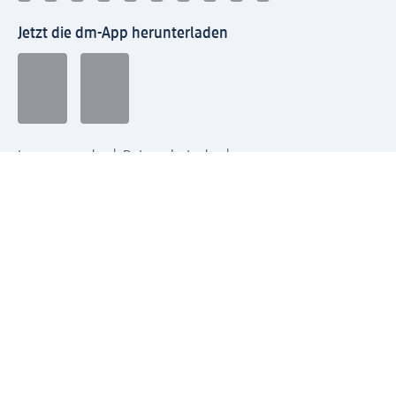
Jetzt die dm-App herunterladen
Impressum dm
Datenschutz dm
Einwilligungsverwaltung
Nutzungsbedingungen
AGB dm
Vertrag widerrufen und Widerrufsbelehrung dm
Streitschlichtung
Entsorgung und Rücknahme von Elektro-Altgeräten und
Batterien
Information zur Barrierefreiheit
Meldesystem
dm-med Rechtstexte