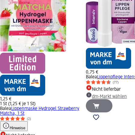
0,75 €
Balea
Lippenpflege Intens
(77)
Nicht lieferbar
dm-Markt wählen
1,25 €
1 St (1,25 € je 1 St)
Balea
Lippenmaske Hydrogel Strawberry
Matcha, 1 St
(2)
Hinweise