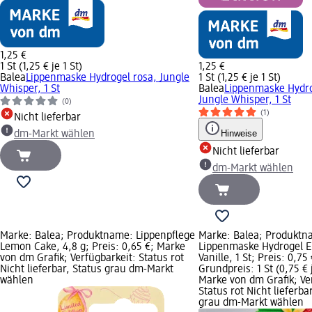
1,25 €
1 St (1,25 € je 1 St)
1,25 €
Balea
Lippenmaske Hydrogel rosa, Jungle
1 St (1,25 € je 1 St)
Whisper, 1 St
Balea
Lippenmaske Hydro
Jungle Whisper, 1 St
(0)
(1)
Nicht lieferbar
Hinweise
dm-Markt wählen
Nicht lieferbar
dm-Markt wählen
Marke: Balea; Produktname: Lippenpflege
Marke: Balea; Produktn
Lemon Cake, 4,8 g; Preis: 0,65 €; Marke
Lippenmaske Hydrogel E
von dm Grafik; Verfügbarkeit: Status rot
Vanille, 1 St; Preis: 0,75 
Nicht lieferbar, Status grau dm-Markt
Grundpreis: 1 St (0,75 € j
wählen
Marke von dm Grafik; Ve
Status rot Nicht lieferba
grau dm-Markt wählen