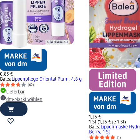
0,85 €
Balea
Lippenpflege Oriental Plum, 4,8 g
(62)
Lieferbar
dm-Markt wählen
1,25 €
1 St (1,25 € je 1 St)
Balea
Lippenmaske Hydr
Berry, 1 St
(1)