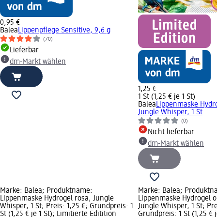
0,95 €
Balea
Lippenpflege Sensitive, 9,6 g
(70)
Lieferbar
dm-Markt wählen
1,25 €
1 St (1,25 € je 1 St)
Balea
Lippenmaske Hydro
Jungle Whisper, 1 St
(0)
Nicht lieferbar
dm-Markt wählen
Marke: Balea; Produktname:
Marke: Balea; Produktn
Lippenmaske Hydrogel rosa, Jungle
Lippenmaske Hydrogel o
Whisper, 1 St; Preis: 1,25 €; Grundpreis: 1
Jungle Whisper, 1 St; Pre
St (1,25 € je 1 St); Limitierte Editition
Grundpreis: 1 St (1,25 € j