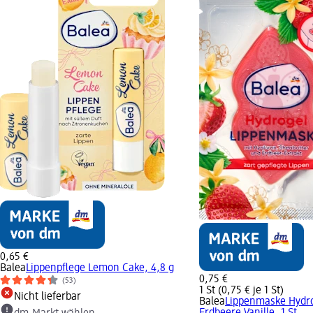
0,65 €
Balea
Lippenpflege Lemon Cake, 4,8 g
0,75 €
(53)
1 St (0,75 € je 1 St)
Nicht lieferbar
Balea
Lippenmaske Hydr
Erdbeere Vanille, 1 St