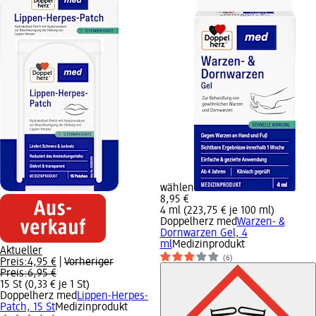
wählen
8,95 €
4 ml (223,75 € je 100 ml)
Doppelherz med
Warzen- &
Dornwarzen Gel, 4
ml
Medizinprodukt
Aktueller
(6)
Preis:
4,95 €
|
Vorheriger
Preis:
6,95 €
15 St (0,33 € je 1 St)
Doppelherz med
Lippen-Herpes-
Patch, 15 St
Medizinprodukt