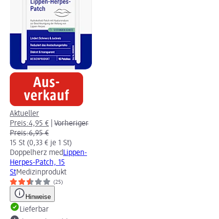
Aktueller
Preis:
4,95 €
|
Vorheriger
Preis:
6,95 €
15 St (0,33 € je 1 St)
Doppelherz med
Lippen-
Herpes-Patch, 15
St
Medizinprodukt
(25)
Hinweise
Lieferbar