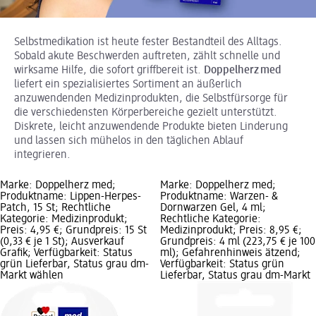
Selbstmedikation ist heute fester Bestandteil des Alltags.
Sobald akute Beschwerden auftreten, zählt schnelle und
wirksame Hilfe, die sofort griffbereit ist.
Doppelherz med
liefert ein spezialisiertes Sortiment an äußerlich
anzuwendenden Medizinprodukten, die Selbstfürsorge für
die verschiedensten Körperbereiche gezielt unterstützt.
Diskrete, leicht anzuwendende Produkte bieten Linderung
und lassen sich mühelos in den täglichen Ablauf
integrieren.
Marke: Doppelherz med;
Marke: Doppelherz med;
Produktname: Lippen-Herpes-
Produktname: Warzen- &
Patch, 15 St; Rechtliche
Dornwarzen Gel, 4 ml;
Kategorie: Medizinprodukt;
Rechtliche Kategorie:
Preis: 4,95 €; Grundpreis: 15 St
Medizinprodukt; Preis: 8,95 €;
(0,33 € je 1 St); Ausverkauf
Grundpreis: 4 ml (223,75 € je 100
Grafik; Verfügbarkeit: Status
ml); Gefahrenhinweis ätzend;
grün Lieferbar, Status grau dm-
Verfügbarkeit: Status grün
Markt wählen
Lieferbar, Status grau dm-Markt