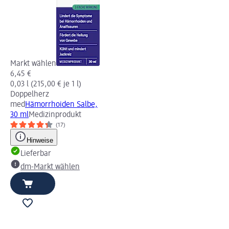
Markt wählen
6,45 €
0,03 l (215,00 € je 1 l)
Doppelherz
med
Hämorrhoiden Salbe,
30 ml
Medizinprodukt
(17)
Hinweise
Lieferbar
dm-Markt wählen