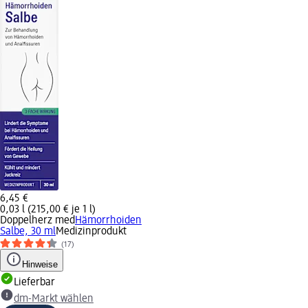
6,45 €
0,03 l (215,00 € je 1 l)
Doppelherz med
Hämorrhoiden
Salbe, 30 ml
Medizinprodukt
(17)
Hinweise
Lieferbar
dm-Markt wählen