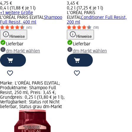
4,75 €
3,45 €
0,4 l (11,88 € je 1 l)
0,2 l (17,25 € je 1 l)
+1 weitere Größe
L'ORÉAL PARiS
L'ORÉAL PARiS ELVITAL
Shampoo
ELVITAL
Conditioner Full Resist,
Full Resist, 400 ml
200 ml
(65)
(58)
Hinweise
Hinweise
Lieferbar
Lieferbar
dm-Markt wählen
dm-Markt wählen
Marke: L'ORÉAL PARiS ELVITAL;
Produktname: Shampoo Full
Resist, 250 ml; Preis: 3,45 €;
Grundpreis: 0,25 l (13,80 € je 1 l);
Verfügbarkeit: Status rot Nicht
lieferbar, Status grau dm-Markt