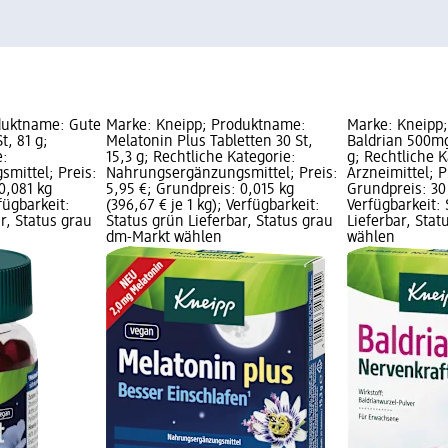
duktname: Gute
Marke: Kneipp; Produktname:
Marke: Kneipp
, 81 g;
Melatonin Plus Tabletten 30 St,
Baldrian 500mg
e:
15,3 g; Rechtliche Kategorie:
g; Rechtliche K
mittel; Preis:
Nahrungsergänzungsmittel; Preis:
Arzneimittel; P
0,081 kg
5,95 €; Grundpreis: 0,015 kg
Grundpreis: 30 S
rfügbarkeit:
(396,67 € je 1 kg); Verfügbarkeit:
Verfügbarkeit:
r, Status grau
Status grün Lieferbar, Status grau
Lieferbar, Sta
dm-Markt wählen
wählen