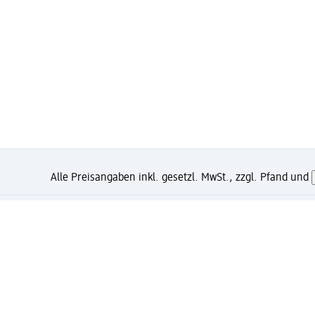
Alle Preisangaben inkl. gesetzl. MwSt., zzgl. Pfand und
Wie gefällt Dir diese Seite?