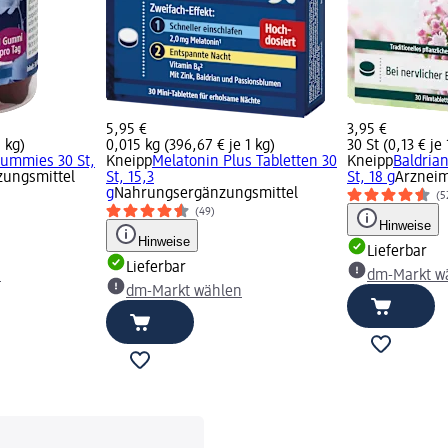
5,95 €
3,95 €
1 kg)
0,015 kg (396,67 € je 1 kg)
30 St (0,13 € je 
ummies 30 St,
Kneipp
Melatonin Plus Tabletten 30
Kneipp
Baldria
ungsmittel
St, 15,3
St, 18 g
Arzneim
g
Nahrungsergänzungsmittel
(5
(49)
Hinweise
Hinweise
Lieferbar
Lieferbar
n
dm-Markt w
dm-Markt wählen