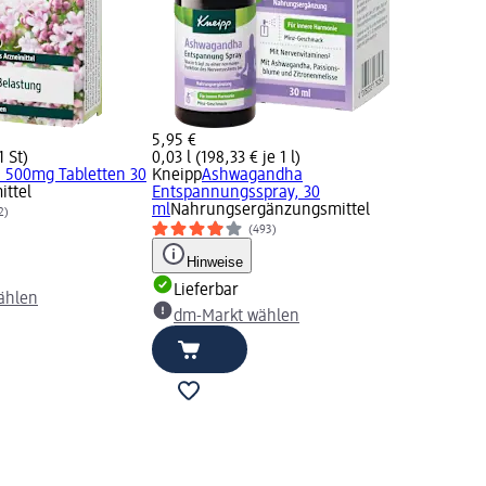
5,95 €
1 St)
0,03 l (198,33 € je 1 l)
n 500mg Tabletten 30
Kneipp
Ashwagandha
ittel
Entspannungsspray, 30
ml
Nahrungsergänzungsmittel
2)
(493)
Hinweise
Lieferbar
ählen
dm-Markt wählen