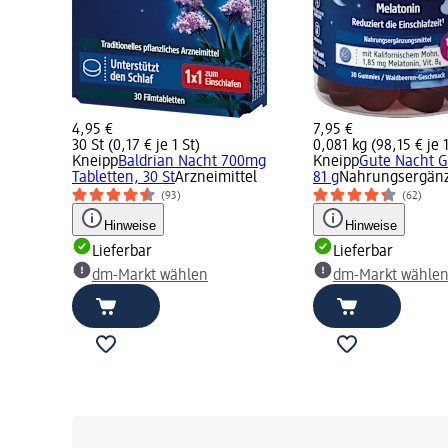
4,95 €
7,95 €
30 St (0,17 € je 1 St)
0,081 kg (98,15 € je 
Kneipp
Baldrian Nacht 700mg
Kneipp
Gute Nacht G
Tabletten, 30 St
Arzneimittel
81 g
Nahrungsergänz
(93)
(62)
Hinweise
Hinweise
Lieferbar
Lieferbar
dm-Markt wählen
dm-Markt wähle