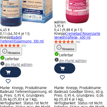
wählen
3,95 €
4,45 €
0,4 l (9,88 € je 1 l)
0,1 l (44,50 € je 1 l)
Kneipp
Cremebad Rosenzarte
Kneipp
Badeöl
Verwöhnpflege, 400 ml
Tiefenentspannung, 100 ml
(56)
(52)
Hinweise
Hinweise
Lieferbar
Lieferbar
dm-Markt wählen
dm-Markt wählen
Marke: Kneipp; Produktname:
Marke: Kneipp; Produktname:
Badesalz Tiefenentspannung, 60
Badesalz Goodbye Stress, 60 g;
g; Preis: 0,95 €; Grundpreis:
Preis: 0,95 €; Grundpreis: 0,06
0,06 kg (15,83 € je 1 kg);
kg (15,83 € je 1 kg);
Verfügbarkeit: Status rot Nicht
Verfügbarkeit: Status rot Nicht