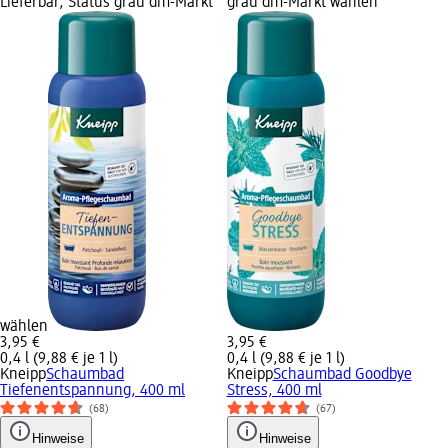
Lieferbar, Status grau dm-Markt
grau dm-Markt wählen
wählen
3,95 €
3,95 €
0,4 l (9,88 € je 1 l)
0,4 l (9,88 € je 1 l)
Kneipp
Schaumbad
Kneipp
Schaumbad Goodbye
Tiefenentspannung, 400 ml
Stress, 400 ml
(68)
(67)
Hinweise
Hinweise