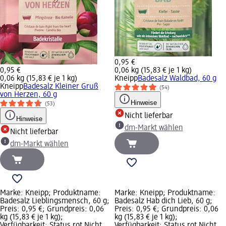
0,95 €
0,95 €
0,06 kg (15,83 € je 1 kg)
0,06 kg (15,83 € je 1 kg)
Kneipp
Badesalz Waldbad, 60 g
Kneipp
Badesalz Kleiner Gruß
(54)
von Herzen, 60 g
Hinweise
(53)
Nicht lieferbar
Hinweise
dm-Markt wählen
Nicht lieferbar
dm-Markt wählen
Marke: Kneipp; Produktname:
Marke: Kneipp; Produktname:
Badesalz Lieblingsmensch, 60 g;
Badesalz Hab dich Lieb, 60 g;
Preis: 0,95 €; Grundpreis: 0,06
Preis: 0,95 €; Grundpreis: 0,06
kg (15,83 € je 1 kg);
kg (15,83 € je 1 kg);
Verfügbarkeit: Status rot Nicht
Verfügbarkeit: Status rot Nicht