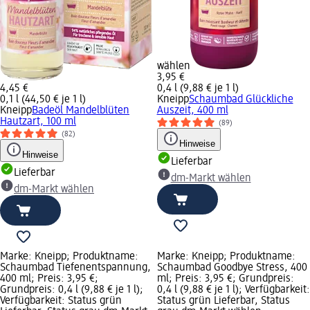
wählen
3,95 €
4,45 €
0,4 l (9,88 € je 1 l)
0,1 l (44,50 € je 1 l)
Kneipp
Schaumbad Glückliche
Kneipp
Badeöl Mandelblüten
Auszeit, 400 ml
Hautzart, 100 ml
(89)
(82)
Hinweise
Hinweise
Lieferbar
Lieferbar
dm-Markt wählen
dm-Markt wählen
Marke: Kneipp; Produktname:
Marke: Kneipp; Produktname:
Schaumbad Tiefenentspannung,
Schaumbad Goodbye Stress, 400
400 ml; Preis: 3,95 €;
ml; Preis: 3,95 €; Grundpreis:
Grundpreis: 0,4 l (9,88 € je 1 l);
0,4 l (9,88 € je 1 l); Verfügbarkeit:
Verfügbarkeit: Status grün
Status grün Lieferbar, Status