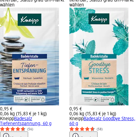
lieferbar, Status grau dm-Markt
lieferbar, Status grau dm-Markt
wählen
wählen
0,95 €
0,95 €
0,06 kg (15,83 € je 1 kg)
0,06 kg (15,83 € je 1 kg)
Kneipp
Badesalz
Kneipp
Badesalz Goodbye Stress,
Tiefenentspannung, 60 g
60 g
(56)
(58)