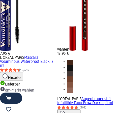
wählen
7,95 €
13,95 €
L'ORÉAL PARiS
Mascara
Voluminous Waterproof Black, 8
ml
(671)
Hinweise
Lieferbar
dm-Markt wählen
L'ORÉAL PARiS
Augenbrauenstift
Infaillible Faux Brow Dark..., 1 ml
(393)