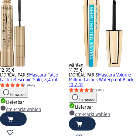
wählen
12,95 €
11,75 €
L'ORÉAL PARiS
Mascara False
L'ORÉAL PARiS
Mascara Volume
Lash Telescopic Gold, 8,4 ml
Million Lashes Waterproof Black,
10,2 ml
(944)
(308)
Hinweise
Hinweise
Lieferbar
Lieferbar
dm-Markt wählen
dm-Markt wählen