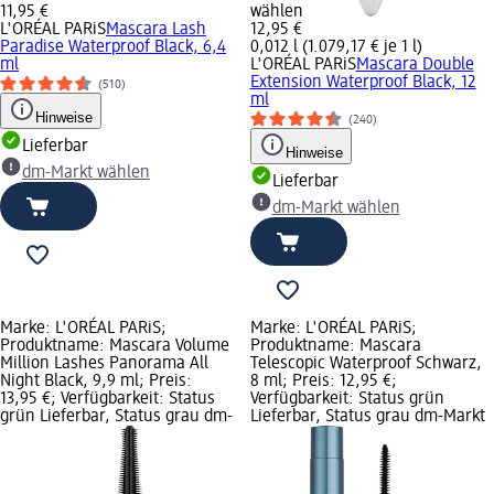
11,95 €
wählen
L'ORÉAL PARiS
Mascara Lash
12,95 €
Paradise Waterproof Black, 6,4
0,012 l (1.079,17 € je 1 l)
ml
L'ORÉAL PARiS
Mascara Double
Extension Waterproof Black, 12
(510)
ml
Hinweise
(240)
Lieferbar
Hinweise
dm-Markt wählen
Lieferbar
dm-Markt wählen
Marke: L'ORÉAL PARiS;
Marke: L'ORÉAL PARiS;
Produktname: Mascara Volume
Produktname: Mascara
Million Lashes Panorama All
Telescopic Waterproof Schwarz,
Night Black, 9,9 ml; Preis:
8 ml; Preis: 12,95 €;
13,95 €; Verfügbarkeit: Status
Verfügbarkeit: Status grün
grün Lieferbar, Status grau dm-
Lieferbar, Status grau dm-Markt