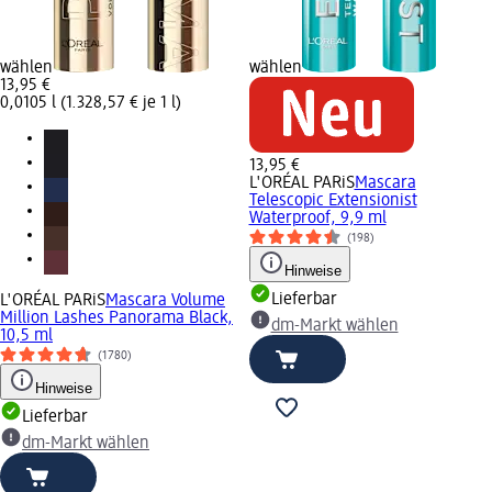
wählen
wählen
13,95 €
0,0105 l (1.328,57 € je 1 l)
13,95 €
L'ORÉAL PARiS
Mascara
Telescopic Extensionist
Waterproof, 9,9 ml
(198)
Hinweise
Lieferbar
L'ORÉAL PARiS
Mascara Volume
Million Lashes Panorama Black,
dm-Markt wählen
10,5 ml
(1780)
Hinweise
Lieferbar
dm-Markt wählen