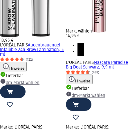
Markt wählen
14,95 €
13,95 €
L'ORÉAL PARiS
Augenbrauengel
Infallible 24h Brow Lamination, 5
ml
(122)
L'ORÉAL PARiS
Mascara Paradise
Big Deal Schwarz, 9,9 ml
Hinweise
(438)
Lieferbar
Hinweise
dm-Markt wählen
Lieferbar
dm-Markt wählen
Marke: L'ORÉAL PARiS;
Marke: L'ORÉAL PARiS;