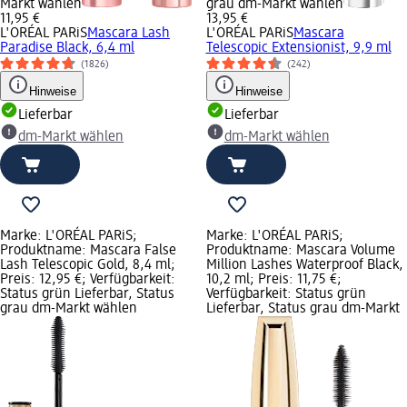
Markt wählen
grau dm-Markt wählen
11,95 €
13,95 €
L'ORÉAL PARiS
Mascara Lash
L'ORÉAL PARiS
Mascara
Paradise Black, 6,4 ml
Telescopic Extensionist, 9,9 ml
(1826)
(242)
Hinweise
Hinweise
Lieferbar
Lieferbar
dm-Markt wählen
dm-Markt wählen
Marke: L'ORÉAL PARiS;
Marke: L'ORÉAL PARiS;
Produktname: Mascara False
Produktname: Mascara Volume
Lash Telescopic Gold, 8,4 ml;
Million Lashes Waterproof Black,
Preis: 12,95 €; Verfügbarkeit:
10,2 ml; Preis: 11,75 €;
Status grün Lieferbar, Status
Verfügbarkeit: Status grün
grau dm-Markt wählen
Lieferbar, Status grau dm-Markt