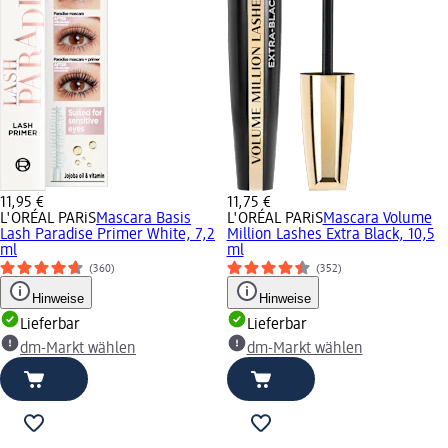
11,95 €
11,75 €
L'ORÉAL PARiS
Mascara Basis
L'ORÉAL PARiS
Mascara Volume
Lash Paradise Primer White, 7,2
Million Lashes Extra Black, 10,5
ml
ml
(360)
(352)
Hinweise
Hinweise
Lieferbar
Lieferbar
dm-Markt wählen
dm-Markt wählen