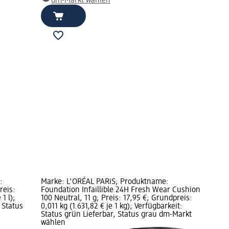
dm-Markt wählen
:
Marke: L'ORÉAL PARiS; Produktname:
reis:
Foundation Infaillible 24H Fresh Wear Cushion
1 l);
100 Neutral, 11 g; Preis: 17,95 €; Grundpreis:
 Status
0,011 kg (1.631,82 € je 1 kg); Verfügbarkeit:
Status grün Lieferbar, Status grau dm-Markt
wählen