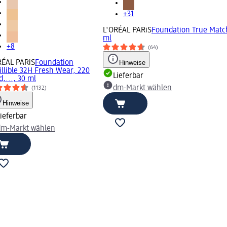
+31
L'ORÉAL PARiS
Foundation True Matc
ml
+8
(64)
RÉAL PARiS
Foundation
Hinweise
illible 32H Fresh Wear, 220
Lieferbar
,..., 30 ml
dm-Markt wählen
(1132)
Hinweise
ieferbar
dm-Markt wählen