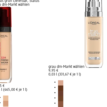
us grün Lieferbar, Status
u dm-Markt wählen
grau dm-Markt wählen
9,95 €
0,03 l (331,67 € je 1 l)
5 €
 l (465,00 € je 1 l)