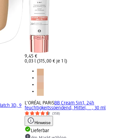
9,45 €
0,03 l (315,00 € je 1 l)
L'ORÉAL PARiS
BB Cream 5in1, 24h
atch 3D, 9
feuchtigkeitsspendend, Mittel,..., 30 ml
(358)
Hinweise
Lieferbar