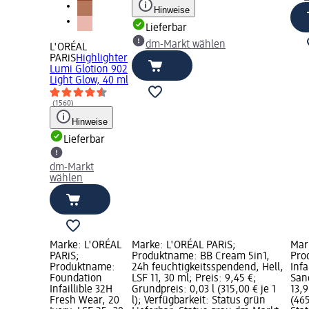
Hinweise
Lieferbar
dm-Markt wählen
L'ORÉAL
PARiS
Highlighter
Lumi Glotion 902
Light Glow, 40 ml
(1560)
Hinweise
Lieferbar
dm-Markt
wählen
Marke: L'ORÉAL
Marke: L'ORÉAL PARiS;
Mar
PARiS;
Produktname: BB Cream 5in1,
Pro
Produktname:
24h feuchtigkeitsspendend, Hell,
Infa
Foundation
LSF 11, 30 ml; Preis: 9,45 €;
Sand
Infaillible 32H
Grundpreis: 0,03 l (315,00 € je 1
13,9
Fresh Wear, 20
l); Verfügbarkeit: Status grün
(465