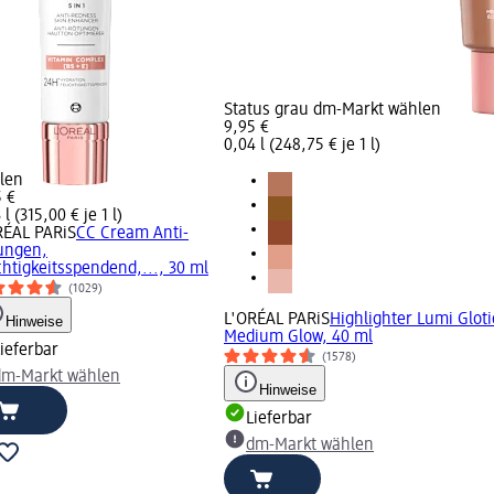
Status grau dm-Markt wählen
9,95 €
0,04 l (248,75 € je 1 l)
len
5 €
 l (315,00 € je 1 l)
RÉAL PARiS
CC Cream Anti-
ungen,
htigkeitsspendend,..., 30 ml
(1029)
L'ORÉAL PARiS
Highlighter Lumi Glot
Hinweise
Medium Glow, 40 ml
ieferbar
(1578)
dm-Markt wählen
Hinweise
Lieferbar
dm-Markt wählen