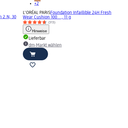
+2
L'ORÉAL PARiS
Foundation Infaillible 24H Fresh
h 2.N, 30
Wear Cushion 100..., 11 g
(313)
Hinweise
Lieferbar
dm-Markt wählen