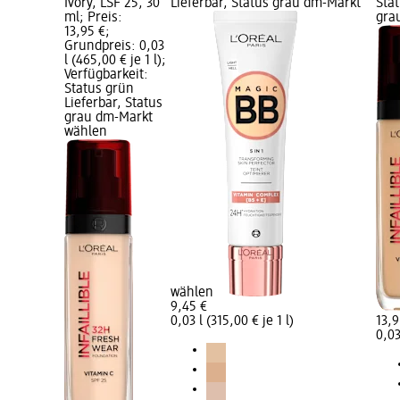
Ivory, LSF 25, 30
Lieferbar, Status grau dm-Markt
Stat
ml; Preis:
gra
13,95 €;
Grundpreis: 0,03
l (465,00 € je 1 l);
Verfügbarkeit:
Status grün
Lieferbar, Status
grau dm-Markt
wählen
wählen
9,45 €
0,03 l (315,00 € je 1 l)
13,9
0,03