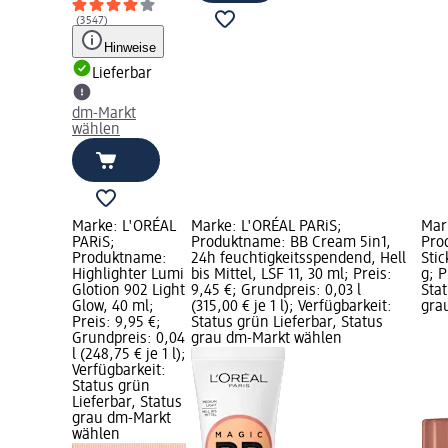
(3547)
Hinweise
Lieferbar
dm-Markt
wählen
Marke: L'ORÉAL
Marke: L'ORÉAL PARiS;
Mar
PARiS;
Produktname: BB Cream 5in1,
Pro
Produktname:
24h feuchtigkeitsspendend, Hell
Stic
Highlighter Lumi
bis Mittel, LSF 11, 30 ml; Preis:
g; P
Glotion 902 Light
9,45 €; Grundpreis: 0,03 l
Stat
Glow, 40 ml;
(315,00 € je 1 l); Verfügbarkeit:
gra
Preis: 9,95 €;
Status grün Lieferbar, Status
Grundpreis: 0,04
grau dm-Markt wählen
l (248,75 € je 1 l);
Verfügbarkeit:
Status grün
Lieferbar, Status
grau dm-Markt
wählen