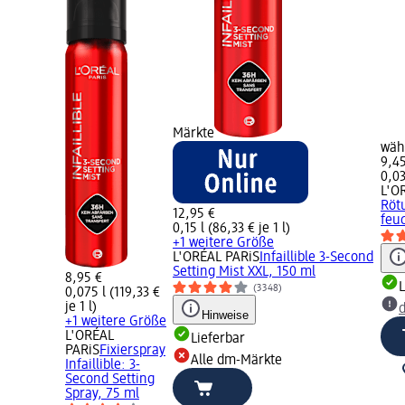
Märkte
wäh
9,4
0,03
L'O
Röt
12,95 €
feuc
0,15 l (86,33 € je 1 l)
+1 weitere Größe
L'ORÉAL PARiS
Infaillible 3-Second
Setting Mist XXL, 150 ml
8,95 €
L
(3348)
0,075 l (119,33 €
je 1 l)
Hinweise
+1 weitere Größe
L'ORÉAL
Lieferbar
PARiS
Fixierspray
Alle dm-Märkte
Infaillible: 3-
Second Setting
Spray, 75 ml