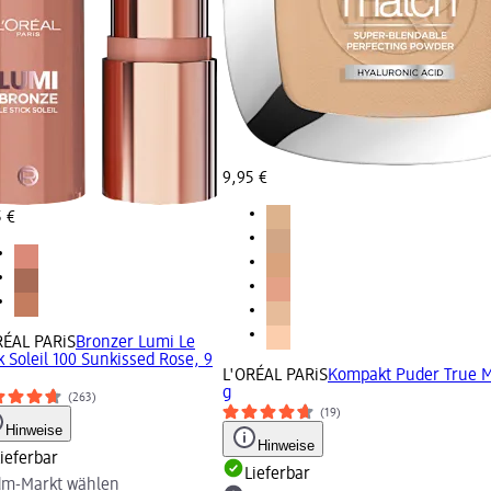
9,95 €
5 €
RÉAL PARiS
Bronzer Lumi Le
k Soleil 100 Sunkissed Rose, 9
L'ORÉAL PARiS
Kompakt Puder True M
g
(263)
(19)
Hinweise
Hinweise
ieferbar
Lieferbar
dm-Markt wählen