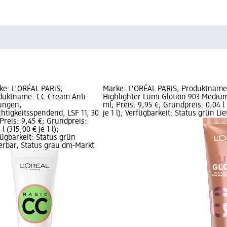
ke: L'ORÉAL PARiS;
Marke: L'ORÉAL PARiS; Produktname
duktname: CC Cream Anti-
Highlighter Lumi Glotion 903 Mediu
ungen,
ml; Preis: 9,95 €; Grundpreis: 0,04 l
htigkeitsspendend, LSF 11, 30
je 1 l); Verfügbarkeit: Status grün Lie
Preis: 9,45 €; Grundpreis:
 l (315,00 € je 1 l);
fügbarkeit: Status grün
ferbar, Status grau dm-Markt