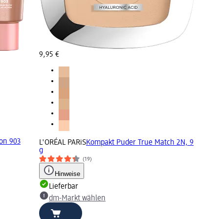
9,95 €
ion 903
L'ORÉAL PARiS
Kompakt Puder True Match 2N, 9
g
(19)
Hinweise
Lieferbar
dm-Markt wählen