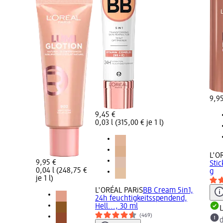
9,9
9,45 €
0,03 l (315,00 € je 1 l)
L'O
9,95 €
Stic
0,04 l (248,75 €
g
je 1 l)
L'ORÉAL PARiS
BB Cream 5in1,
24h feuchtigkeitsspendend,
Hell..., 30 ml
L
(469)