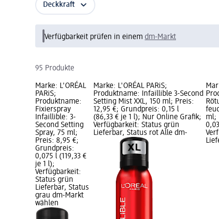
Deckkraft
Verfügbarkeit prüfen in einem
dm-Markt
95 Produkte
Marke: L'ORÉAL
Marke: L'ORÉAL PARiS;
Mar
PARiS;
Produktname: Infaillible 3-Second
Pro
Produktname:
Setting Mist XXL, 150 ml; Preis:
Röt
Fixierspray
12,95 €; Grundpreis: 0,15 l
feuc
Infaillible: 3-
(86,33 € je 1 l); Nur Online Grafik;
ml; 
Second Setting
Verfügbarkeit: Status grün
0,03
Spray, 75 ml;
Lieferbar, Status rot Alle dm-
Ver
Preis: 8,95 €;
Lie
Grundpreis:
0,075 l (119,33 €
je 1 l);
Verfügbarkeit:
Status grün
Lieferbar, Status
grau dm-Markt
wählen