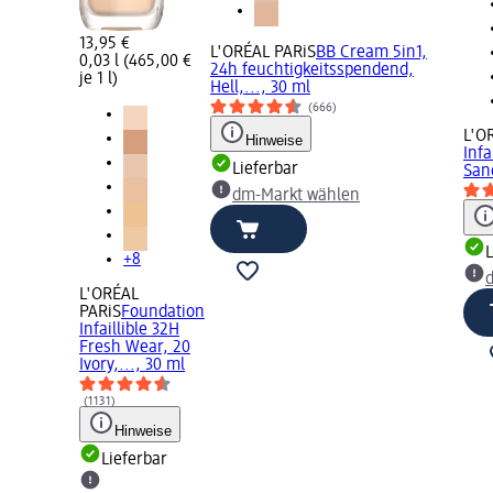
13,95 €
L'ORÉAL PARiS
BB Cream 5in1,
0,03 l (465,00 €
24h feuchtigkeitsspendend,
je 1 l)
Hell,..., 30 ml
(666)
L'O
Hinweise
Infa
Lieferbar
Sand
dm-Markt wählen
L
+8
L'ORÉAL
PARiS
Foundation
Infaillible 32H
Fresh Wear, 20
Ivory,..., 30 ml
(1131)
Hinweise
Lieferbar