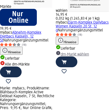
Märkte
wählen
14,95 €
0,012 kg (1.245,83 € je 1 kg)
mybacs
Darm-Komplex Dailybacs
Women Kapseln 20 St, 12
19,95 €
g
Nahrungsergänzungsmittel
mybacs
Abnehm-Komplex
(18)
Dietbacs Kapseln, 12
St
Nahrungsergänzungsmittel
Hinweise
(18)
Lieferbar
Hinweise
dm-Markt wählen
Lieferbar
Alle dm-Märkte
Marke: mybacs; Produktname:
Blähbauch-Komplex Active
Debloat Kapseln, 7 St; Rechtliche
Kategorie:
Nahrungsergänzungsmittel;
Preis: 9,95 €; Nur Online Grafik;