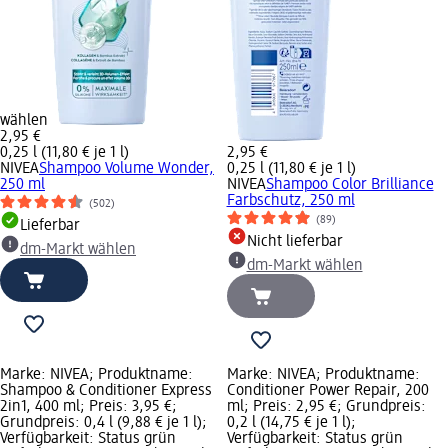
wählen
2,95 €
0,25 l (11,80 € je 1 l)
2,95 €
NIVEA
Shampoo Volume Wonder,
0,25 l (11,80 € je 1 l)
250 ml
NIVEA
Shampoo Color Brilliance
Farbschutz, 250 ml
(502)
(89)
Lieferbar
Nicht lieferbar
dm-Markt wählen
dm-Markt wählen
Marke: NIVEA; Produktname:
Marke: NIVEA; Produktname:
Shampoo & Conditioner Express
Conditioner Power Repair, 200
2in1, 400 ml; Preis: 3,95 €;
ml; Preis: 2,95 €; Grundpreis:
Grundpreis: 0,4 l (9,88 € je 1 l);
0,2 l (14,75 € je 1 l);
Verfügbarkeit: Status grün
Verfügbarkeit: Status grün