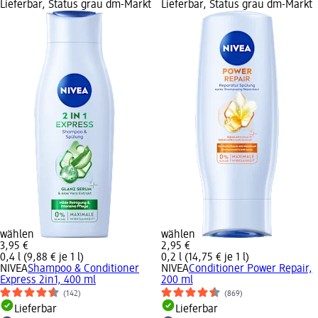
Lieferbar, Status grau dm-Markt
Lieferbar, Status grau dm-Markt
wählen
wählen
3,95 €
2,95 €
0,4 l (9,88 € je 1 l)
0,2 l (14,75 € je 1 l)
NIVEA
Shampoo & Conditioner
NIVEA
Conditioner Power Repair,
Express 2in1, 400 ml
200 ml
(142)
(869)
Lieferbar
Lieferbar