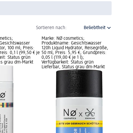
Sortieren nach:
metics;
Marke: NØ cosmetics;
Gesichtswasser
Produktname: Gesichtswasser
tor, 100 ml; Preis:
120h Liquid Hydrator, Reisegröße,
eis: 0,1 l (99,50 € je
50 ml; Preis: 5,95 €; Grundpreis:
keit: Status grün
0,05 l (119,00 € je 1 l);
tus grau dm-Markt
Verfügbarkeit: Status grün
Lieferbar, Status grau dm-Markt