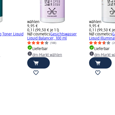
wählen
wählen
9,95 €
9,95 €
0,1 l (99,50 € je 1 l)
0,1 l (99,50 € je
g Toner Liquid
NØ cosmetics
Gesichtswasser
NØ cosmetics
G
Liquid Balancer, 100 ml
Liquid Illumina
(188)
(2
Lieferbar
Lieferbar
n
dm-Markt wählen
dm-Markt w