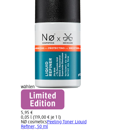
wählen
5,95 €
0,05 l (119,00 € je 1 l)
NØ cosmetics
Peeling Toner Liquid
Refiner, 50 ml