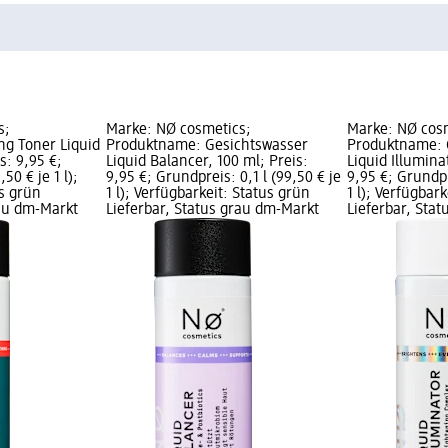
s;
Marke: NØ cosmetics;
Marke: NØ cos
ng Toner Liquid
Produktname: Gesichtswasser
Produktname: 
s: 9,95 €;
Liquid Balancer, 100 ml; Preis:
Liquid Illumina
50 € je 1 l);
9,95 €; Grundpreis: 0,1 l (99,50 € je
9,95 €; Grundpr
us grün
1 l); Verfügbarkeit: Status grün
1 l); Verfügbar
rau dm-Markt
Lieferbar, Status grau dm-Markt
Lieferbar, Sta