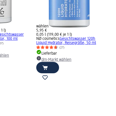
wählen
 1 l)
5,95 €
esichtswasser
0,05 l (119,00 € je 1 l)
tor, 100 ml
NØ cosmetics
Gesichtswasser 120h
Liquid Hydrator, Reisegröße, 50 ml
07)
(27)
Lieferbar
ählen
dm-Markt wählen