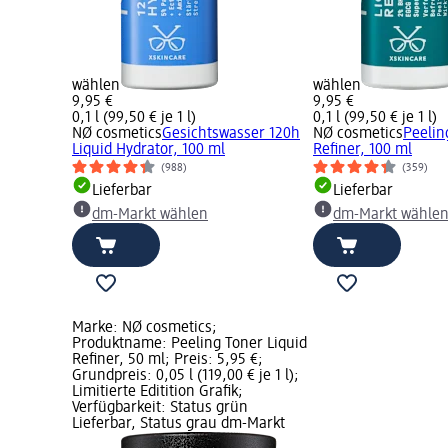
wählen
wählen
9,95 €
9,95 €
0,1 l (99,50 € je 1 l)
0,1 l (99,50 € je 1 l)
NØ cosmetics
Gesichtswasser 120h
NØ cosmetics
Peelin
Liquid Hydrator, 100 ml
Refiner, 100 ml
(988)
(359)
Lieferbar
Lieferbar
dm-Markt wählen
dm-Markt wähle
Marke: NØ cosmetics;
Produktname: Peeling Toner Liquid
Refiner, 50 ml; Preis: 5,95 €;
Grundpreis: 0,05 l (119,00 € je 1 l);
Limitierte Editition Grafik;
Verfügbarkeit: Status grün
Lieferbar, Status grau dm-Markt