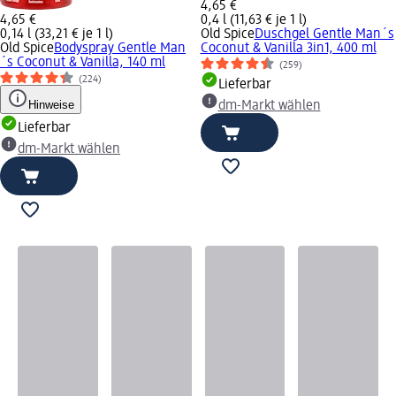
4,65 €
4,65 €
0,4 l (11,63 € je 1 l)
0,14 l (33,21 € je 1 l)
Old Spice
Duschgel Gentle Man´s
Old Spice
Bodyspray Gentle Man
Coconut & Vanilla 3in1, 400 ml
´s Coconut & Vanilla, 140 ml
(259)
(224)
Lieferbar
Hinweise
dm-Markt wählen
Lieferbar
dm-Markt wählen