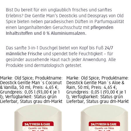
Bist Du bereit für ein unglaublich frisches und sanftes
Erlebnis? Die Gentle Man‘s Deosticks und Deosprays von Old
Spice bieten neben paradiesischen Düften in Parfumqualität
einen langanhaltenden Geruchsschutz mit
pflegenden
Inhaltsstoffen und 0 % Aluminiumsalzen.
Das sanfte 3-in-1 Duschgel bietet von Kopf bis Fuß
24/7
männliche Frische
und spendet tiefe Feuchtigkeit – für
gesünder aussehende Haut nach jeder Anwendung. Alle
Produkte sind dermatologisch getestet.
Marke: Old Spice; Produktname:
Marke: Old Spice; Produktname:
Deostick Gentle Man´s Coconut
Deostick Gentle Man´s Aloe &
& Vanilla, 50 ml; Preis: 4,65 €;
Rain, 50 ml; Preis: 4,65 €;
Grundpreis: 0,05 l (93,00 € je 1
Grundpreis: 0,05 l (93,00 € je 1
l); Verfügbarkeit: Status grün
l); Verfügbarkeit: Status grün
Lieferbar, Status grau dm-Markt
Lieferbar, Status grau dm-Markt