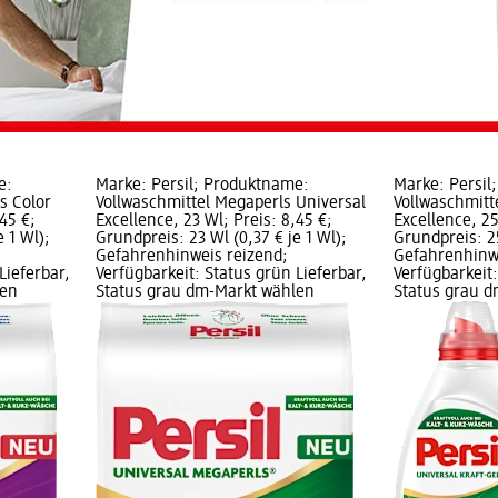
e:
Marke: Persil; Produktname:
Marke: Persil
s Color
Vollwaschmittel Megaperls Universal
Vollwaschmitt
45 €;
Excellence, 23 Wl; Preis: 8,45 €;
Excellence, 25
 1 Wl);
Grundpreis: 23 Wl (0,37 € je 1 Wl);
Grundpreis: 25
Gefahrenhinweis reizend;
Gefahrenhinwe
Lieferbar,
Verfügbarkeit: Status grün Lieferbar,
Verfügbarkeit:
len
Status grau dm-Markt wählen
Status grau 