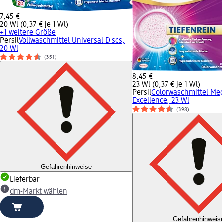
7,45 €
20 Wl (0,37 € je 1 Wl)
+1 weitere Größe
Persil
Vollwaschmittel Universal Discs,
20 Wl
(351)
8,45 €
23 Wl (0,37 € je 1 Wl)
Persil
Colorwaschmittel Meg
Excellence, 23 Wl
(398)
Gefahrenhinweise
Lieferbar
dm-Markt wählen
Gefahrenhinweis