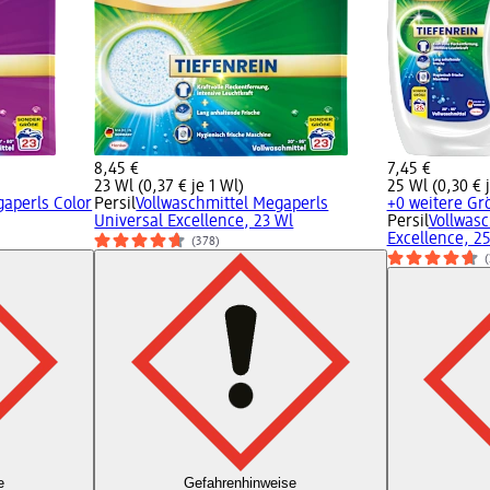
8,45 €
7,45 €
23 Wl (0,37 € je 1 Wl)
25 Wl (0,30 € j
aperls Color
Persil
Vollwaschmittel Megaperls
+0 weitere Gr
Universal Excellence, 23 Wl
Persil
Vollwasc
Excellence, 2
(378)
(
e
Gefahrenhinweise