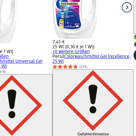
7,45 €
25 Wl (0,30 € je 1 Wl)
e 1 Wl)
+0 weitere Größen
ößen
Persil
Colorwaschmittel Gel Excellence,
hmittel Universal Gel
25 Wl
5 Wl
(339)
318)
Gefahrenhinweise