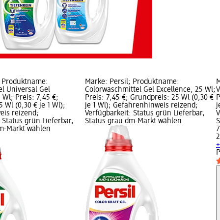
; Produktname:
Marke: Persil; Produktname:
M
el Universal Gel
Colorwaschmittel Gel Excellence, 25 Wl;
V
 Wl; Preis: 7,45 €;
Preis: 7,45 €; Grundpreis: 25 Wl (0,30 €
P
 Wl (0,30 € je 1 Wl);
je 1 Wl); Gefahrenhinweis reizend;
j
is reizend;
Verfügbarkeit: Status grün Lieferbar,
V
 Status grün Lieferbar,
Status grau dm-Markt wählen
S
dm-Markt wählen
7
2
+
P