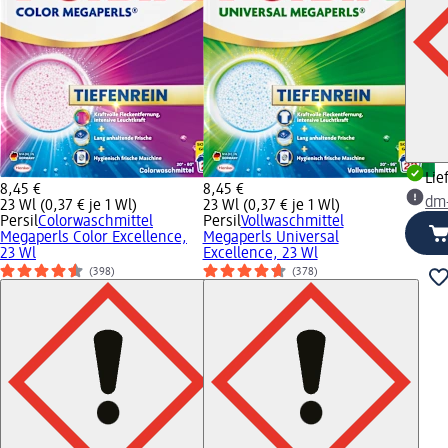
Lie
8,45 €
8,45 €
dm
23 Wl (0,37 € je 1 Wl)
23 Wl (0,37 € je 1 Wl)
Persil
Colorwaschmittel
Persil
Vollwaschmittel
Megaperls Color Excellence,
Megaperls Universal
23 Wl
Excellence, 23 Wl
(398)
(378)