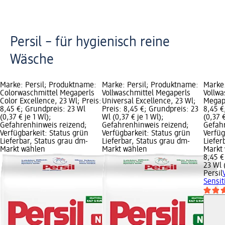
Persil – für hygienisch reine
Wäsche
Marke: Persil; Produktname:
Marke: Persil; Produktname:
Marke:
Colorwaschmittel Megaperls
Vollwaschmittel Megaperls
Vollwa
Color Excellence, 23 Wl; Preis:
Universal Excellence, 23 Wl;
Megape
8,45 €; Grundpreis: 23 Wl
Preis: 8,45 €; Grundpreis: 23
8,45 €
(0,37 € je 1 Wl);
Wl (0,37 € je 1 Wl);
(0,37 €
Gefahrenhinweis reizend;
Gefahrenhinweis reizend;
Gefah
Verfügbarkeit: Status grün
Verfügbarkeit: Status grün
Verfüg
Lieferbar, Status grau dm-
Lieferbar, Status grau dm-
Liefer
Markt wählen
Markt wählen
Markt
8,45 €
23 Wl 
Persil
Sensit