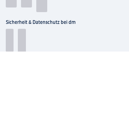
Sicherheit & Datenschutz bei dm
Zahlungsarten bei dm
Bei dm-med können die Zahlungsarten abweichen.