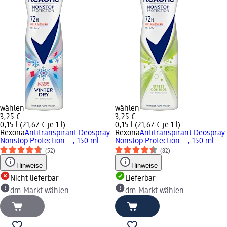
wählen
wählen
3,25 €
3,25 €
0,15 l (21,67 € je 1 l)
0,15 l (21,67 € je 1 l)
Rexona
Antitranspirant Deospray
Rexona
Antitranspirant Deospray
Nonstop Protection..., 150 ml
Nonstop Protection..., 150 ml
(52)
(82)
Hinweise
Hinweise
Nicht lieferbar
Lieferbar
dm-Markt wählen
dm-Markt wählen