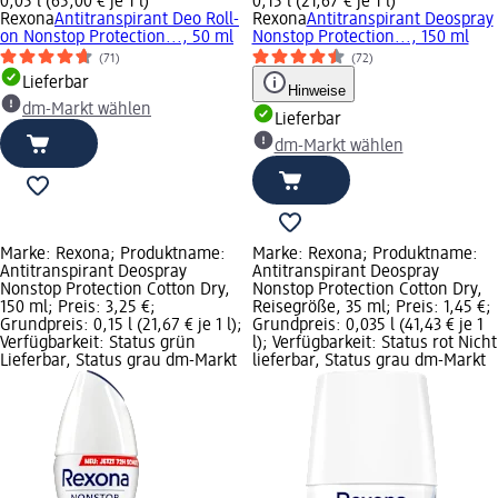
0,05 l (65,00 € je 1 l)
0,15 l (21,67 € je 1 l)
Rexona
Antitranspirant Deo Roll-
Rexona
Antitranspirant Deospray
on Nonstop Protection..., 50 ml
Nonstop Protection..., 150 ml
(71)
(72)
Lieferbar
Hinweise
dm-Markt wählen
Lieferbar
dm-Markt wählen
Marke: Rexona; Produktname:
Marke: Rexona; Produktname:
Antitranspirant Deospray
Antitranspirant Deospray
Nonstop Protection Cotton Dry,
Nonstop Protection Cotton Dry,
150 ml; Preis: 3,25 €;
Reisegröße, 35 ml; Preis: 1,45 €;
Grundpreis: 0,15 l (21,67 € je 1 l);
Grundpreis: 0,035 l (41,43 € je 1
Verfügbarkeit: Status grün
l); Verfügbarkeit: Status rot Nicht
Lieferbar, Status grau dm-Markt
lieferbar, Status grau dm-Markt