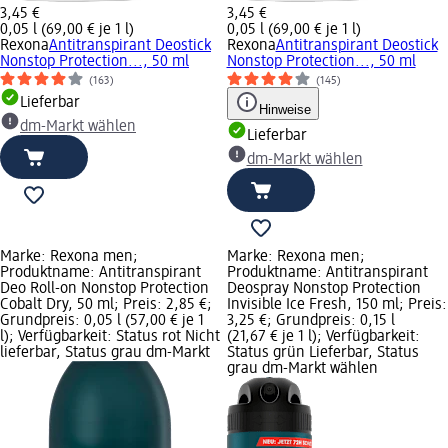
3,45 €
3,45 €
0,05 l (69,00 € je 1 l)
0,05 l (69,00 € je 1 l)
Rexona
Antitranspirant Deostick
Rexona
Antitranspirant Deostick
Nonstop Protection..., 50 ml
Nonstop Protection..., 50 ml
(163)
(145)
Lieferbar
Hinweise
dm-Markt wählen
Lieferbar
dm-Markt wählen
Marke: Rexona men;
Marke: Rexona men;
Produktname: Antitranspirant
Produktname: Antitranspirant
Deo Roll-on Nonstop Protection
Deospray Nonstop Protection
Cobalt Dry, 50 ml; Preis: 2,85 €;
Invisible Ice Fresh, 150 ml; Preis:
Grundpreis: 0,05 l (57,00 € je 1
3,25 €; Grundpreis: 0,15 l
l); Verfügbarkeit: Status rot Nicht
(21,67 € je 1 l); Verfügbarkeit:
lieferbar, Status grau dm-Markt
Status grün Lieferbar, Status
grau dm-Markt wählen