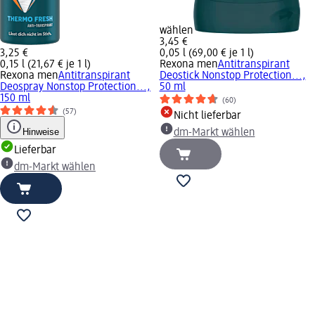
wählen
3,45 €
3,25 €
0,05 l (69,00 € je 1 l)
0,15 l (21,67 € je 1 l)
Rexona men
Antitranspirant
Rexona men
Antitranspirant
Deostick Nonstop Protection...,
Deospray Nonstop Protection...,
50 ml
150 ml
(60)
(57)
Nicht lieferbar
Hinweise
dm-Markt wählen
Lieferbar
dm-Markt wählen