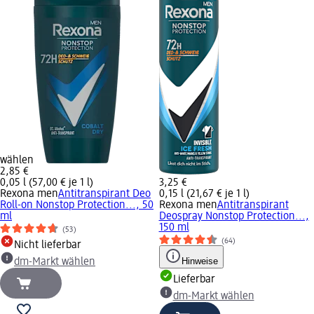
wählen
2,85 €
0,05 l (57,00 € je 1 l)
3,25 €
Rexona men
Antitranspirant Deo
0,15 l (21,67 € je 1 l)
Roll-on Nonstop Protection..., 50
Rexona men
Antitranspirant
ml
Deospray Nonstop Protection...,
150 ml
(53)
(64)
Nicht lieferbar
Hinweise
dm-Markt wählen
Lieferbar
dm-Markt wählen