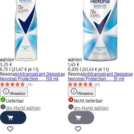
wählen
wählen
3,25 €
1,45 €
0,15 l (21,67 € je 1 l)
0,035 l (41,43 € je 1 l)
Rexona
Antitranspirant Deospray
Rexona
Antitranspirant Deospray
Nonstop Protection..., 150 ml
Nonstop Protection..., 35 ml
(75)
(51)
Hinweise
Hinweise
Lieferbar
Nicht lieferbar
dm-Markt wählen
dm-Markt wählen