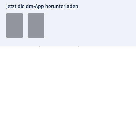
Jetzt die dm-App herunterladen
Impressum dm
Datenschutz dm
Einwilligungsverwaltung
Nutzungsbedingungen
AGB dm
Vertrag widerrufen und Widerrufsbelehrung dm
Streitschlichtung
Entsorgung und Rücknahme von Elektro-Altgeräten und
Batterien
Information zur Barrierefreiheit
Meldesystem
dm-med Rechtstexte