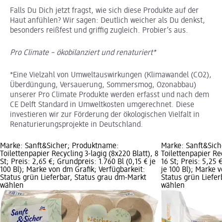
Falls Du Dich jetzt fragst, wie sich diese Produkte auf der
Haut anfühlen? Wir sagen: Deutlich weicher als Du denkst,
besonders reißfest und griffig zugleich. Probier’s aus.
Pro Climate – ökobilanziert und renaturiert*
*Eine Vielzahl von Umweltauswirkungen (Klimawandel (CO2),
Überdüngung, Versauerung, Sommersmog, Ozonabbau)
unserer Pro Climate Produkte werden erfasst und nach dem
CE Delft Standard in Umweltkosten umgerechnet. Diese
investieren wir zur Förderung der ökologischen Vielfalt in
Renaturierungsprojekte in Deutschland.
Marke: Sanft&Sicher; Produktname:
Marke: Sanft&Sic
Toilettenpapier Recycling 3-lagig (8x220 Blatt), 8
Toilettenpapier Rec
St; Preis: 2,65 €; Grundpreis: 1.760 Bl (0,15 € je
16 St; Preis: 5,25 
100 Bl); Marke von dm Grafik; Verfügbarkeit:
je 100 Bl); Marke 
Status grün Lieferbar, Status grau dm-Markt
Status grün Liefe
wählen
wählen