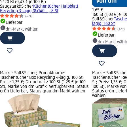
1.120 Bl (0,43 € je 100 Bl)
Saugstark&Sicher
Küchentücher Halbblatt
1,65 €
Recycling 3-lagig (8x140..., 8 St
160 St (1,03 € je 10
(624)
Soft&Sicher
Tasche
Lieferbar
lagig, 160 St
dm-Markt wählen
(329)
Lieferbar
dm-Markt wähl
Marke: Soft&Sicher; Produktname:
Marke: Soft&Siche
Taschentücher Box Recycling 4-lagig, 100 St;
Taschentücher Recy
Preis: 1,25 €; Grundpreis: 100 St (1,25 € je 100
St; Preis: 1,35 €; 
St); Marke von dm Grafik; Verfügbarkeit: Status
100 St); Marke von
grün Lieferbar, Status grau dm-Markt wählen
Status grün Liefe
wählen