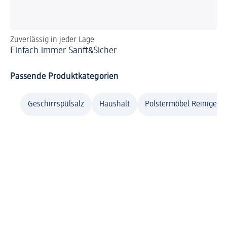
Zuverlässig in jeder Lage
Sa
Einfach immer Sanft&Sicher
Pr
Passende Produktkategorien
Geschirrspülsalz
Haushalt
Polstermöbel Reiniger