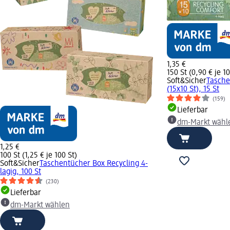
1,35 €
150 St (0,90 € je 10
Soft&Sicher
Tasche
(15x10 St), 15 St
(159)
Lieferbar
dm-Markt wähl
1,25 €
100 St (1,25 € je 100 St)
Soft&Sicher
Taschentücher Box Recycling 4-
lagig, 100 St
(230)
Lieferbar
dm-Markt wählen