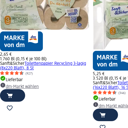
2,65 €
1.760 Bl (0,15 € je 100 Bl)
Sanft&Sicher
Toilettenpapier Recycling 3-lagig
(8x220 Blatt), 8 St
5,25 €
(927)
3.520 Bl (0,15 € je 
Lieferbar
Sanft&Sicher
Toile
dm-Markt wählen
(16x220 Blatt), 16 
(346)
Lieferbar
dm-Markt wähl