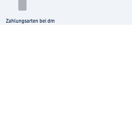
Zahlungsarten bei dm
Bei dm-med können die Zahlungsarten abweichen.
Mit dm verbinden
Jetzt die dm-App herunterladen