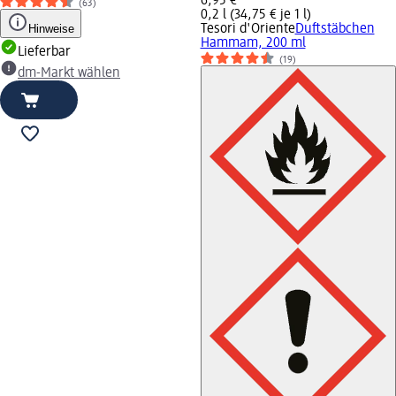
6,95 €
(63)
0,2 l (34,75 € je 1 l)
Hinweise
Tesori d'Oriente
Duftstäbchen
Hammam, 200 ml
Lieferbar
(19)
dm-Markt wählen