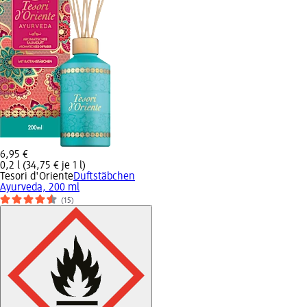
6,95 €
0,2 l (34,75 € je 1 l)
Tesori d'Oriente
Duftstäbchen
Ayurveda, 200 ml
(15)