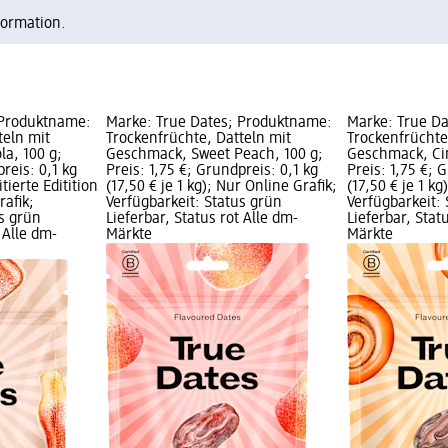
formation.
 Produktname:
Marke: True Dates; Produktname:
Marke: True D
teln mit
Trockenfrüchte, Datteln mit
Trockenfrüchte
a, 100 g;
Geschmack, Sweet Peach, 100 g;
Geschmack, Ci
reis: 0,1 kg
Preis: 1,75 €; Grundpreis: 0,1 kg
Preis: 1,75 €; 
itierte Editition
(17,50 € je 1 kg); Nur Online Grafik;
(17,50 € je 1 kg
rafik;
Verfügbarkeit: Status grün
Verfügbarkeit:
us grün
Lieferbar, Status rot Alle dm-
Lieferbar, Stat
 Alle dm-
Märkte
Märkte