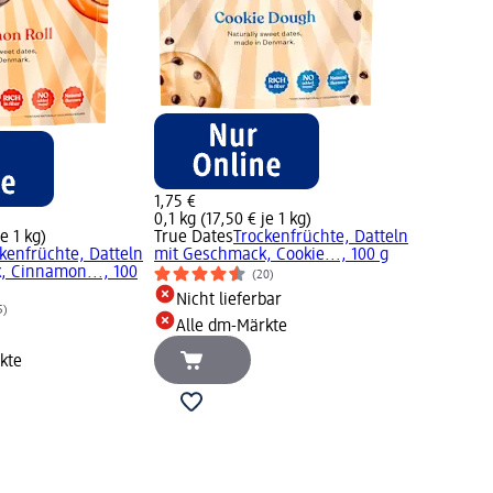
1,75 €
0,1 kg (17,50 € je 1 kg)
je 1 kg)
True Dates
Trockenfrüchte, Datteln
kenfrüchte, Datteln
mit Geschmack, Cookie..., 100 g
, Cinnamon..., 100
(20)
Nicht lieferbar
5)
Alle dm-Märkte
kte