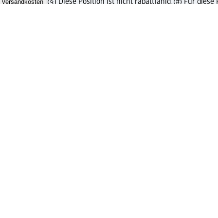
Versandkosten
(§) Diese Position ist nicht rabattfähig.
(#) Für diese
chäftskunden
m