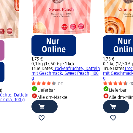
1,75 €
1,75 €
0,1 kg (17,50 € je 1 kg)
0,1 kg (17,50 € 
True Dates
Trockenfrüchte, Datteln
True Dates
Troc
mit Geschmack, Sweet Peach, 100
mit Geschmack
g
g
(14)
(1
g)
Lieferbar
Lieferbar
üchte, Datteln
Alle dm-Märkte
Alle dm-Mär
 Cola, 100 g