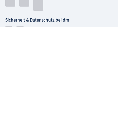
Sicherheit & Datenschutz bei dm
Zahlungsarten bei dm
Bei dm-med können die Zahlungsarten abweichen.