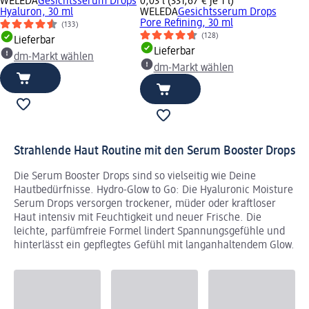
WELEDA
Gesichtsserum Drops
0,03 l (331,67 € je 1 l)
Hyaluron, 30 ml
WELEDA
Gesichtsserum Drops
Pore Refining, 30 ml
(133)
(128)
Lieferbar
Lieferbar
dm-Markt wählen
dm-Markt wählen
Strahlende Haut Routine mit den Serum Booster Drops
Die Serum Booster Drops sind so vielseitig wie Deine
Hautbedürfnisse. Hydro-Glow to Go: Die Hyaluronic Moisture
Serum Drops versorgen trockener, müder oder kraftloser
Haut intensiv mit Feuchtigkeit und neuer Frische. Die
leichte, parfümfreie Formel lindert Spannungsgefühle und
hinterlässt ein gepflegtes Gefühl mit langanhaltendem Glow.