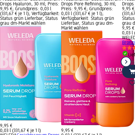
Drops Hyaluron, 30 ml; Preis:
Drops Pore Refining, 30 ml;
Drops 
9,95 €; Grundpreis: 0,03 l
Preis: 9,95 €; Grundpreis:
9,95 €
(331,67 € je 1 l); Verfügbarkeit:
0,03 l (331,67 € je 1 l);
(331,67
Status grün Lieferbar, Status
Verfügbarkeit: Status grün
Status
grau dm-Markt wählen
Lieferbar, Status grau dm-
grau 
Markt wählen
9,95 €
0,03 l 
WELE
Bronzi
Lie
dm
9,95 €
0,03 l (331,67 € je 1 l)
9,95 €