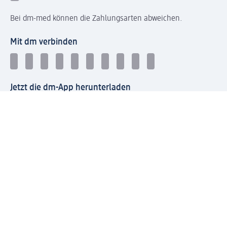
Bei dm-med können die Zahlungsarten abweichen.
Mit dm verbinden
Jetzt die dm-App herunterladen
Impressum dm
Datenschutz dm
Einwilligungsverwaltung
Nutzungsbedingungen
AGB dm
Vertrag widerrufen und Widerrufsbelehrung dm
Streitschlichtung
Entsorgung und Rücknahme von Elektro-Altgeräten und