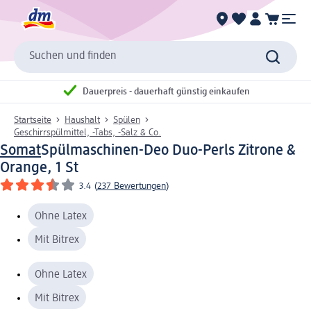
Suchen und finden
Dauerpreis - dauerhaft günstig einkaufen
Startseite
Haushalt
Spülen
Geschirrspülmittel, -Tabs, -Salz & Co.
Somat
Spülmaschinen-Deo Duo-Perls Zitrone &
Orange, 1 St
3.4
(
237 Bewertungen
)
Ohne Latex
Mit Bitrex
Ohne Latex
Mit Bitrex