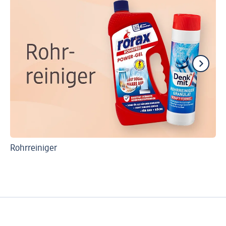
Rohrreiniger
Po
Po