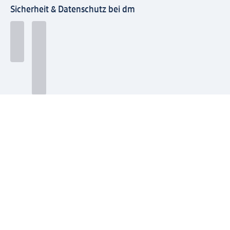
Sicherheit & Datenschutz bei dm
Zahlungsarten bei dm
Bei dm-med können die Zahlungsarten abweichen.
Mit dm verbinden