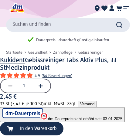
Suchen und finden
Dauerpreis - dauerhaft günstig einkaufen
Startseite
Gesundheit
Zahnpflege
Gebissreiniger
Kukident
Gebissreiniger Tabs Aktiv Plus, 33
St
Medizinprodukt
4.9
(
84 Bewertungen
)
2,45 €
33 St (7,42 € je 100 St)
inkl. MwSt. zzgl.
Versand
dm-Dauerpreis
nicht erhöht seit 03.01.2025
In den Warenkorb